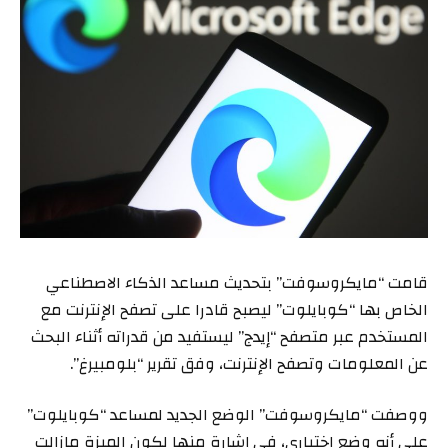
قامت “مايكروسوفت” بتحديث مساعد الذكاء الاصطناعي
الخاص بها “كوبايلوت” ليصبح قادرا على تصفح الإنترنت مع
المستخدم عبر متصفح “إيدج” ليستفيد من قدراته أثناء البحث
عن المعلومات وتصفح الإنترنت، وفق تقرير “بلومبيرغ”.
ووصفت “مايكروسوفت” الوضع الجديد لمساعد “كوبايلوت”
على أنه وضع اختباري، في إشارة منها لكون الميزة مازالت