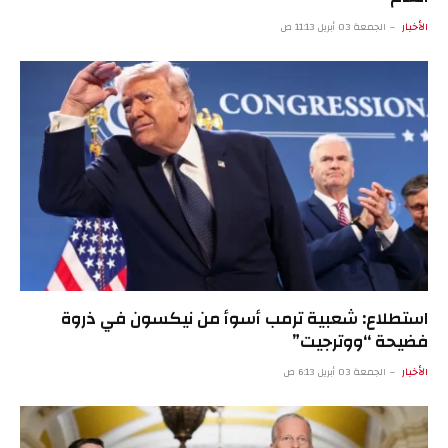
الأخبار
الجمعة 03 أبريل 11:13 ص
استطلاع: شعبية ترمب أسوأ من نيكسون في ذروة
فضيحة “ووترجيت”
الأخبار
الجمعة 03 أبريل 6:13 ص