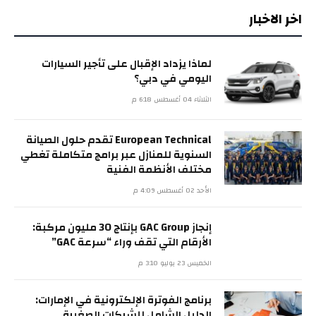
اخر الاخبار
لماذا يزداد الإقبال على تأجير السيارات
اليومي في دبي؟
الثلاثاء 04 أغسطس 6:18 م
European Technical تقدم حلول الصيانة
السنوية للمنازل عبر برامج متكاملة تغطي
مختلف الأنظمة الفنية
الأحد 02 أغسطس 4:09 م
إنجاز GAC Group بإنتاج 30 مليون مركبة:
الأرقام التي تقف وراء “سرعة GAC”
الخميس 23 يوليو 3:10 م
برنامج الفوترة الإلكترونية في الإمارات:
الدليل الشامل للشركات الصغيرة