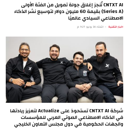
CNTXT AI تُنجز إغلاق جولة تمويل من الفئة الأولى
(Series A) بقيمة 60 مليون دولار لتوسيع نشر الذكاء
الاصطناعي السيادي عالميًا
اخبار التقنية
الثلاثاء 16 يونيو 9:27 م
شركة CNTXT AI تستحوذ على Actualize لتعزيز ريادتها
في الذكاء الاصطناعي الصوتي العربي للمؤسسات
والجهات الحكومية في دول مجلس التعاون الخليجي