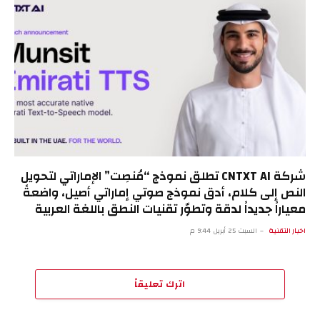
شركة CNTXT AI تطلق نموذج “مُنصِت” الإماراتي لتحويل
النص إلى كلام، أدق نموذج صوتي إماراتي أصيل، واضعةً
معياراً جديداً لدقة وتطوّر تقنيات النطق باللغة العربية
اخبار التقنية
السبت 25 أبريل 9:44 م
اترك تعليقاً