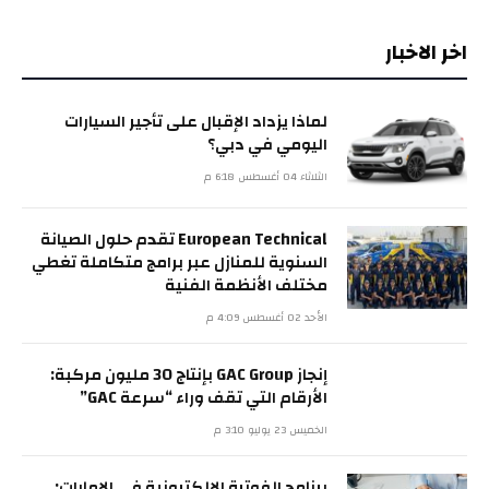
اخر الاخبار
لماذا يزداد الإقبال على تأجير السيارات
اليومي في دبي؟
الثلاثاء 04 أغسطس 6:18 م
European Technical تقدم حلول الصيانة
السنوية للمنازل عبر برامج متكاملة تغطي
مختلف الأنظمة الفنية
الأحد 02 أغسطس 4:09 م
إنجاز GAC Group بإنتاج 30 مليون مركبة:
الأرقام التي تقف وراء “سرعة GAC”
الخميس 23 يوليو 3:10 م
برنامج الفوترة الإلكترونية في الإمارات: