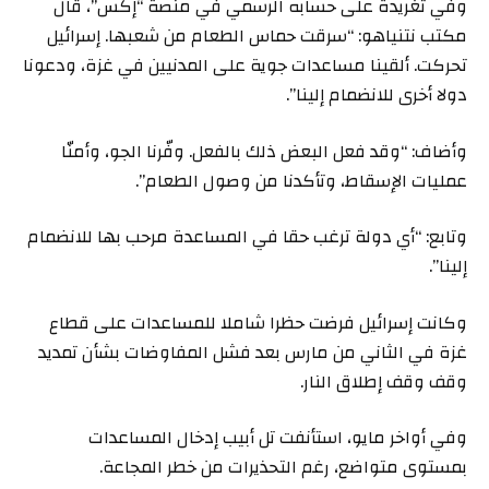
وفي تغريدة على حسابه الرسمي في منصة “إكس”، قال
مكتب نتنياهو: “سرقت حماس الطعام من شعبها. إسرائيل
تحركت. ألقينا مساعدات جوية على المدنيين في غزة، ودعونا
دولا أخرى للانضمام إلينا”.
وأضاف: “وقد فعل البعض ذلك بالفعل. وفّرنا الجو، وأمنّا
عمليات الإسقاط، وتأكدنا من وصول الطعام”.
وتابع: “أي دولة ترغب حقا في المساعدة مرحب بها للانضمام
إلينا”.
وكانت إسرائيل فرضت حظرا شاملا للمساعدات على قطاع
غزة في الثاني من مارس بعد فشل المفاوضات بشأن تمديد
وقف وقف إطلاق النار.
وفي أواخر مايو، استأنفت تل أبيب إدخال المساعدات
بمستوى متواضع، رغم التحذيرات من خطر المجاعة.