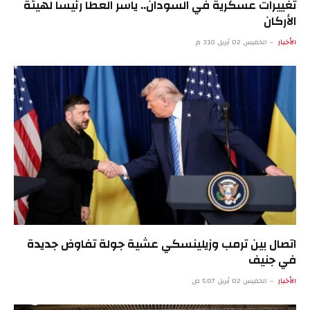
تغييرات عسكرية في السودان.. ياسر العطا رئيساً لهيئة
الأركان
الأخبار
الخميس 02 أبريل 3:10 م
اتصال بين ترمب وزيلينسكي عشية جولة تفاوض جديدة
في جنيف
الأخبار
الخميس 02 أبريل 5:07 ص