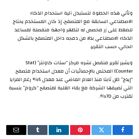
وتأتي هذه الخطوة لتستبدل آلية استخدام الذكاء
الاصطناعي السابقة مع المتصفح، إذ كان المستخدم يحتاج
للضغط على زر مخصص له لتظهر واجهة منفصلة لمساعد
الذكاء الاصطناعي بدلا من دمجه داخل المتصفح بالشكل
الحالي، حسب التقرير.
ويشير تقرير منفصل نشره مركز “ستات كاونتر” (Stat
Counter) المختص بالإحصائيات أن معدل استخدام متصفح
“إيدج” ظل ثابتا منذ العام الماضي عند معدل 5% رغم المزايا
التي تضيفها الشركة مع بقاء الغلبة لمتصفح “كروم” بنسبة
تقترب من 70%.
فيسبوك
تويتر
بينتيريست
لينكدإن
Tumblr
البريد