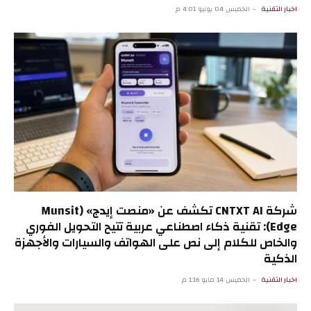
اخبار التقنية
الخميس 04 يونيو 4:01 م
شركة CNTXT AI تكشف عن «منصت إيدج» (Munsit
Edge): تقنية ذكاء اصطناعي عربية تتيح التحويل الفوري
والخاص للكلام إلى نص على الهواتف والسيارات والأجهزة
الذكية
اخبار التقنية
الخميس 14 مايو 1:16 م