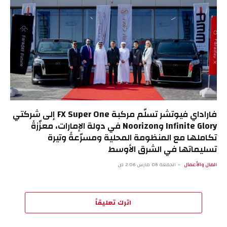
فاراداي فيوتشر تسلّم مركبة FX Super One إلى شركتي
Infinite Glory وNoorizon في دولة الإمارات، معزّزةً
تكاملها مع المنظومة المحلية ومسرّعةً وتيرة
تسليماتها في الشرق الأوسط
المال والأعمال
الجمعة 06 مارس 2:06 ص
اترك تعليقاً