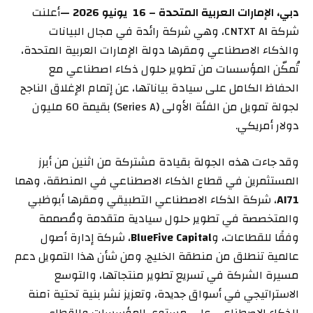
دبي، الإمارات العربية المتحدة –
16
يونيو
2026 —
أعلنت
شركة CNTXT AI، وهي شركة رائدة في مجال البيانات
والذكاء الاصطناعي ومقرها دولة الإمارات العربية المتحدة،
تُمكّن المؤسسات من تطوير حلول ذكاء اصطناعي مع
الحفاظ الكامل على سيادة بياناتها، عن إتمام الإغلاق الناجح
لجولة تمويل من الفئة الأولى (Series A) بقيمة 60 مليون
دولار أمريكي.
وقد جاءت هذه الجولة بقيادة مشتركة من اثنين من أبرز
المستثمرين في قطاع الذكاء الاصطناعي في المنطقة، وهما
AI71
، شركة الذكاء الاصطناعي التطبيقي ومقرها أبوظبي
والمتخصصة في تطوير حلول سيادية متقدمة ومُصممة
وفقًا للقطاعات، و
BlueFive Capital
، شركة إدارة أصول
عالمية تنطلق من منطقة الخليج. ومن شأن هذا التمويل دعم
مسيرة الشركة في تسريع تطوير منتجاتها، والتوسع
الاستراتيجي في أسواق جديدة، وتعزيز نشر بنية تحتية آمنة
للذكاء الاصطناعي على مستوى المؤسسات والقطاع