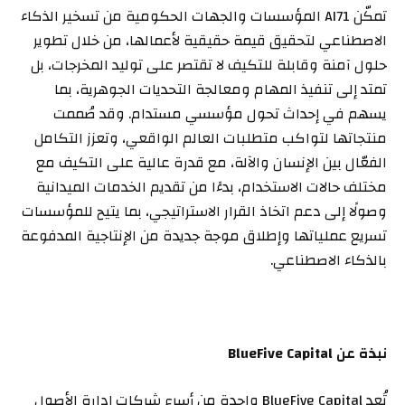
تمكّن AI71 المؤسسات والجهات الحكومية من تسخير الذكاء
الاصطناعي لتحقيق قيمة حقيقية لأعمالها، من خلال تطوير
حلول آمنة وقابلة للتكيف لا تقتصر على توليد المخرجات، بل
تمتد إلى تنفيذ المهام ومعالجة التحديات الجوهرية، بما
يسهم في إحداث تحول مؤسسي مستدام. وقد صُممت
منتجاتها لتواكب متطلبات العالم الواقعي، وتعزز التكامل
الفعّال بين الإنسان والآلة، مع قدرة عالية على التكيف مع
مختلف حالات الاستخدام، بدءًا من تقديم الخدمات الميدانية
وصولًا إلى دعم اتخاذ القرار الاستراتيجي، بما يتيح للمؤسسات
تسريع عملياتها وإطلاق موجة جديدة من الإنتاجية المدفوعة
بالذكاء الاصطناعي.
نبذة عن
BlueFive Capital
تُعد BlueFive Capital واحدة من أسرع شركات إدارة الأصول