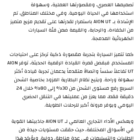
تصميمها العصري، ومقصورتها العملية، وسهولة
استخدامها في الحياة اليومية. وفي مختلف المناطق، تم
الإشادة بـ AION UT باستمرار لقدرتها على تقديم مزيج متميز
من الكفاءة، والرحابة، والقيمة ضمن فئة السيارات
الكهربائية المدمجة.
كما تتميز السيارة بتجربة مقصورة ذكية تركز على احتياجات
المستخدم. فبفضل قمرة القيادة الرقمية الحديثة، توفر AION
UT تفاعلاً سلساً واتصالاً متقدماً يدعمان تجربة قيادة أكثر
سهولة وراحة. ويتيح نظام البطارية المزود بخاصية الشحن
السريع رفع مستوى الشحن من 30% إلى 80% خلال 24
دقيقة فقط، مما يعزز من عمليتها في التنقل الحضري
اليومي ويوفر مرونة أكبر للرحلات الطويلة.
ويعكس الأداء التجاري العالمي لـ AION UT جاذبيتها القوية
في الأسواق المختلفة، حيث حققت مستويات جيدة من
الطلبات والتسليمات في عدة مناطق دولية. ويؤكد هذا