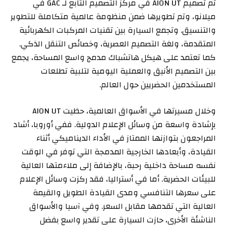
تم تصميم AION UT في مركز التصميم التابع لـ GAC في
ميلانو، وتم تطويرها ضمن منظومة عالمية متكاملة للتطوير
والتنسيق. وتجمع السيارة بين تقنيات المركبات الكهربائية
المتقدمة، ولغة التصميم العصرية، وخصائص التنقل الذكي.
كما تعتمد على هيكل هاتشباك مدمج واسع المساحة، يجمع
بين التصميم الأنيق والعملية اليومية لتلبية تطلعات
المستخدمين الحضريين حول العالم.
وخلال مسيرتها في الأسواق العالمية، حظيت AION UT
بإشادة واسعة من وسائل الإعلام الدولية. ففي أوروبا، أشاد
المراجعون بتوازنها الممتاز في الأداء الديناميكي أثناء
القيادة، وأبعادها الخارجية المدمجة التي توفر في الوقت
نفسه مساحة داخلية رحبة، بالإضافة إلى ملاءمتها العالية
للبيئات الحضرية. أما في أستراليا، فقد ركزت وسائل الإعلام
على سعرها التنافسي ومدى القيادة الطويل والقيمة
العالية التي تقدمها مقابل السعر. وفي آسيا والأسواق
الناشئة الأخرى، حازت السيارة على تقدير واسع بفضل