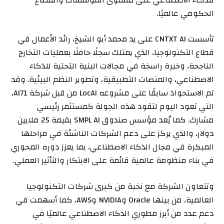
الحكومي عالميًا.
تأسست CNTXT AI على يد محمد أبو الشيخ، رائد الأعمال في
قطاع التكنولوجيا، الذي يمتلك سجلًا حافلًا بعمليات التخارج
الناجحة، وخبرة راسخة في مجالات البنية التحتية للذكاء
الاصطناعي، والمنصات التطبيقية، وتطوير النظم البيئية. وقد
تم الاستحواذ سابقًا على مشروعه LocAI من قبل شركة AI71،
التي تعود اليوم لتقود هذه الجولة كمستثمر رئيسي
مشارك. كما يُعد مؤسس صندوق SMPL AI بقيمة 25 ملايين
دولار، والذي يركز على دعم الشركات الناشئة في مراحلها
المبكرة في مجال الذكاء الاصطناعي، بما يعزز دوره المحوري
في بناء منظومة عالمية قائمة على الابتكار والتأثير العملي.
وتتعاون الشركة مع نخبة من كبرى شركات التكنولوجيا
العالمية، من بينها Oracle وNVIDIA وAWS، كما أسهمت في
دعم عدد من أبرز مطوري الذكاء الاصطناعي عالميًا في