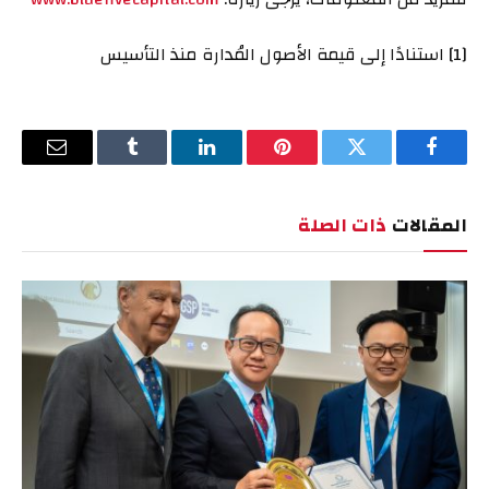
[1] استنادًا إلى قيمة الأصول المُدارة منذ التأسيس
فيسبوك
تويتر
بينتيريست
لينكدإن
Tumblr
البريد
الإلكترو
المقالات
ذات الصلة