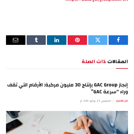
فيسبوك
تويتر
بينتيريست
لينكدإن
Tumblr
البريد
الإلكترو
المقالات
ذات الصلة
إنجاز GAC Group بإنتاج 30 مليون مركبة: الأرقام التي تقف
وراء “سرعة GAC”
اخر الاخبار
الخميس 23 يوليو 3:10 م