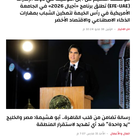
(EFE-UAE) تطلق برنامج «أجيال 2026» في الجامعة
الأمريكية في رأس الخيمة لتمكين الشباب بمهارات
الذكاء الاصطناعي والاقتصاد الأخضر
اخر الاخبار
الإثنين 18 مايو 10:24 م
رسالة تضامن من قلب القاهرة.. أبو هشيمة: مصر والخليج
“يد واحدة” ضد أي تهديد لاستقرار المنطقة
المال والأعمال
الأحد 15 مارس 7:07 م