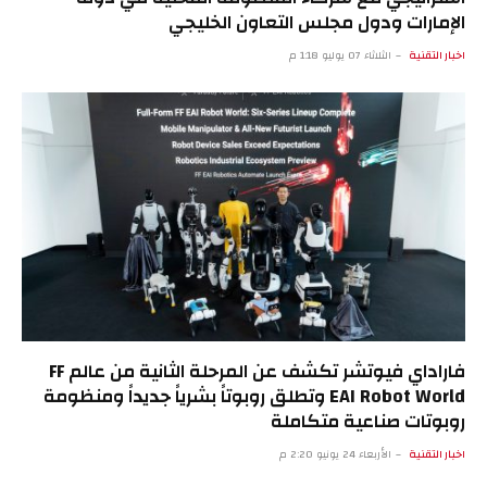
الإمارات ودول مجلس التعاون الخليجي
اخبار التقنية
الثلاثاء 07 يوليو 1:18 م
فاراداي فيوتشر تكشف عن المرحلة الثانية من عالم FF
EAI Robot World وتطلق روبوتاً بشرياً جديداً ومنظومة
روبوتات صناعية متكاملة
اخبار التقنية
الأربعاء 24 يونيو 2:20 م