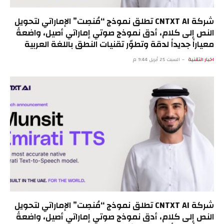
شركة CNTXT AI تطلق نموذج “مُنصِت” الإماراتي لتحويل
النص إلى كلام، أدق نموذج صوتي إماراتي أصيل، واضعةً
معياراً جديداً لدقة وتطوّر تقنيات النطق باللغة العربية
اخبار التقنية
السبت 25 أبريل 9:44 م
شركة CNTXT AI تطلق نموذج “مُنصِت” الإماراتي لتحويل
النص إلى كلام، أدق نموذج صوتي إماراتي أصيل، واضعةً