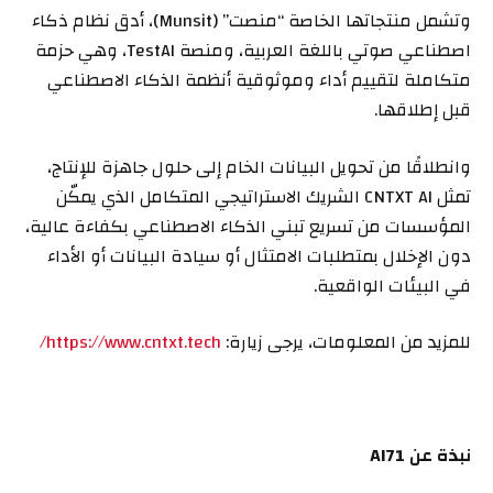
وتشمل منتجاتها الخاصة “منصت” (Munsit)، أدق نظام ذكاء
اصطناعي صوتي باللغة العربية، ومنصة TestAI، وهي حزمة
متكاملة لتقييم أداء وموثوقية أنظمة الذكاء الاصطناعي
قبل إطلاقها.
وانطلاقًا من تحويل البيانات الخام إلى حلول جاهزة للإنتاج،
تمثل CNTXT AI الشريك الاستراتيجي المتكامل الذي يمكّن
المؤسسات من تسريع تبني الذكاء الاصطناعي بكفاءة عالية،
دون الإخلال بمتطلبات الامتثال أو سيادة البيانات أو الأداء
في البيئات الواقعية.
للمزيد من المعلومات، يرجى زيارة:
https://www.cntxt.tech/
نبذة عن
AI71