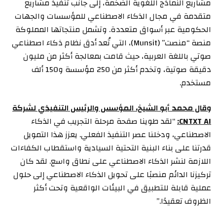
مشاريع النماذج اللغوية الضخمة، إلى جانب تنفيذ مشاريع
متقدمة في مجال الذكاء الاصطناعي للمؤسسات والجهات
الحكومية عبر أسواق متعددة. وتشمل منتجاتها المملوكة
منصة “منصت” (Munsit)، التي تُعد أدق نظام ذكاء اصطناعي
صوتي باللغة العربية، حيث قامت بمعالجة أكثر من مليون
دقيقة صوتية، وتخدم أكثر من 250 مؤسسة و150 ألف
مستخدم.
وقال محمد أبو الشيخ، المؤسس والرئيس التنفيذي لشركة
CNTXT AI:
“لقد طوينا صفحة مرحلة التجريب في الذكاء
الاصطناعي، ودخلنا عصر التنفيذ الفعلي. يعزز هذا التمويل
قدرتنا على بناء البنية التحتية السيادية واستقطاب الكفاءات
اللازمة لنشر الذكاء الاصطناعي على نطاق واسع. لقد كان
تركيزنا الدائم منصبًا على تحويل الذكاء الاصطناعي إلى حلول
عملية قابلة للتطبيق في البيئات الواقعية وتحت أكثر
الظروف تعقيدًا.”