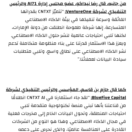
من جانبه، قال رضا نيداكو، عضو مجلس إدارة
AI
71 والرئيس
التنفيذي لشركة
VentureOne:
“تتميّز CNTXT بقدراتها
الفائقة وسرعة تنفيذها في بيئة الذكاء الاصطناعي
المتسارعة. إنها شركة طموحة انطلقت من دولة الإمارات،
لكنها تلبي احتياجات عالمية لنشر حلول الذكاء الاصطناعي.
ويعزز هذا الاستثمار قدرتنا على بناء منظومة متكاملة تدعم
نشر الذكاء الاصطناعي على نطاق واسع، وتلبي متطلبات
سيادة البيانات لعملائنا.”
كما قال حازم بن قاسم، المؤسس والرئيس التنفيذي لشركة
BlueFive Capital:
“لقد جاء استثمارنا في CNTXT AI انطلاقًا
من قناعتنا بأنها تبني منصة تكنولوجية متقدمة تلبي
احتياجات المنطقة، وتحول البيانات الخام إلى مخرجات فعلية
في مجال الذكاء الاصطناعي. وهذا هو النوع من الشركات
القادرة على المنافسة عالميًا، والذي نحرص على دعمه