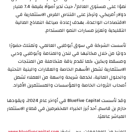
1
نموًا على مستوى العالم
، حيث تدير أصولًا بقيمة 7.4 مليار
دولار أمريكي، وتركز على اقتناص الفرص الاستثمارية في
الاقتصادات الواعدة، بهدف إعادة صياغة النماذج المالية
التقليدية وتعزيز مسارات النمو المستدام.
تأسست الشركة في سوق أبوظبي العالمي، وتمتلك حضورًا
دوليًا من خلال مكاتبها في لندن والمنامة وأبوظبي ودبي
ومسقط وبكين، كما تقدم باقة متكاملة من المنتجات
الاستثمارية تشمل الأسهم الخاصة والعقارات والبنية التحتية
والحلول المالية، لخدمة شريحة واسعة من العملاء تشمل
أصحاب الثروات الخاصة والمؤسسات والمستثمرين الأفراد.
وقد تأسست BlueFive Capital في أواخر عام 2024، ويقودها
حازم بن قاسم، أحد أبرز الخبراء المخضرمين في قطاع الاستثمار
المباشر عالميًا.
للمزيد من المعلومات، يرجى زيارة:
www.bluefivecapital.com