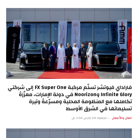
فاراداي فيوتشر تسلّم مركبة FX Super One إلى شركتي
Infinite Glory وNoorizon في دولة الإمارات، معزّزةً
تكاملها مع المنظومة المحلية ومسرّعةً وتيرة
تسليماتها في الشرق الأوسط
المال والأعمال
الجمعة 06 مارس 2:06 ص