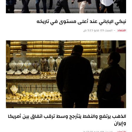
نيكي الياباني عند أعلى مستوى في تاريخه
اقتصاد
السبت 09 مايو 5:23 ص
الذهب يرتفع والنفط يتأرجح وسط ترقب اتفاق بين أمريكا
وإيران
اقتصاد
السبت 09 مايو 12:21 ص