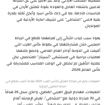
تشكيلة المنتخب الأردني. وقد عبّر الأمير علي عن أمنياته
للاعبين بالشفاء العاجل والعودة بقوة لتمثيل الأردن في
مناسبات قادمة، بما في ذلك كأس آسيا. وأبدى ثقته بقدرة
بقية لاعبي “النشامى” على تشريف الكرة الأردنية في
المونديال.
يعود سبب غياب الثنائي إلى تعرضهما لقطع في الرباط
الصليبي خلال مشاركتهما في بطولة كأس العرب التي
أقيمت في الدوحة أواخر العام الماضي. وخضع كلاهما
لعمليات جراحية في مستشفى “أسبيتار” المتخصص، لكن
عملية التأهيل لم تكتمل في الوقت المناسب للمشاركة في
كأس العالم 2026.
النعيمات يخرج من مباراة العراق بكأس العرب 2025 بعدما أصيب بقطع في
الرباط الصليبي (رويترز)
النعيمات، مهاجم فريق العربي القطري، والذي سجل 26 هدفاً
في 70 مباراة دولية مع “النشامى”، تعرض لإصابته أمام
منتخب العراق في الدور ربع النهائي لكأس العرب. أما