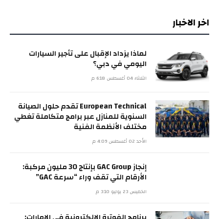
اخر الاخبار
لماذا يزداد الإقبال على تأجير السيارات
اليومي في دبي؟
الثلاثاء 04 أغسطس 6:18 م
European Technical تقدم حلول الصيانة
السنوية للمنازل عبر برامج متكاملة تغطي
مختلف الأنظمة الفنية
الأحد 02 أغسطس 4:09 م
إنجاز GAC Group بإنتاج 30 مليون مركبة:
الأرقام التي تقف وراء “سرعة GAC”
الخميس 23 يوليو 3:10 م
برنامج الفوترة الإلكترونية في الإمارات: