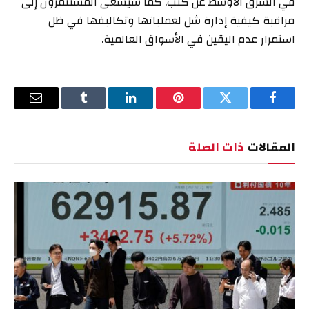
في الشرق الأوسط عن كثب. كما سيسعى المستثمرون إلى
مراقبة كيفية إدارة شل لعملياتها وتكاليفها في ظل
استمرار عدم اليقين في الأسواق العالمية.
فيسبوك
تويتر
بينتيريست
لينكدإن
Tumblr
البريد
الإلكترو
المقالات
ذات الصلة