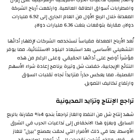
واضطرابات أسواق الطاقة العالمية. وارتفعت أرباح الشركة
المعدلة خلال الربع الأول من العام الجاري إلى 6.92 مليارات
دولار، مقارنة بتوقعات بلغت 6.36 مليارات دولار.
تُعد الأرباح المعدلة مقياساً تستخدمه الشركات لإظهار أدائها
التشغيلي الأساسي بعد استبعاد البنود الاستثنائية، مما يوفر
مؤشراً أوضح على أدائها الحقيقي. وعلى الرغم من هذه
النتائج الإيجابية، خفضت شل وتيرة برنامج إعادة شراء الأسهم
الفصلية، مما يعكس حذراً متزايداً تجاه تقلبات السوق
وارتفاع تكاليف التمويل.
تراجع الإنتاج وتزايد المديونية
شهد إنتاج شل من النفط والغاز تراجعاً بنحو 4% مقارنة بالربع
السابق. ويعزو هذا الانخفاض إلى تداعيات الحرب في الشرق
الأوسط، بما في ذلك الأضرار التي لحقت بمصنع “بيرل” للغاز
في قطر، والذي أشارت تقديرات إلى أن أعمال إصلاحه قد