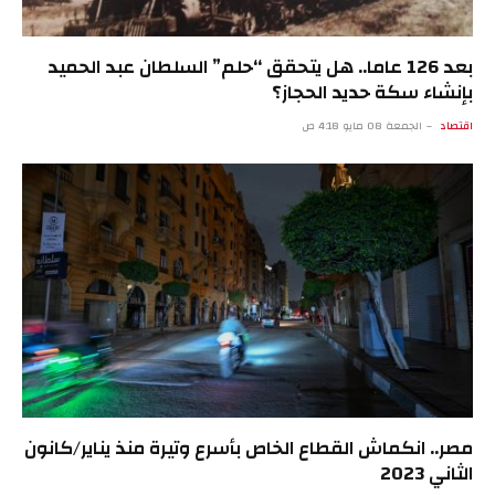
بعد 126 عاما.. هل يتحقق “حلم” السلطان عبد الحميد
بإنشاء سكة حديد الحجاز؟
اقتصاد
الجمعة 08 مايو 4:18 ص
مصر.. انكماش القطاع الخاص بأسرع وتيرة منذ يناير/كانون
الثاني 2023