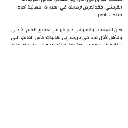
القريشي، فقد تعرض لإصابته في المباراة النهائية أمام
منتخب المغرب.
كان للنعيمات والقريشي دور بارز في تحقيق الحلم الأردني
بالتأهل لأول مرة في تاريخه إلى نهائيات كأس العالم، التي
ستقام في الولايات المتحدة وكندا والمكسيك. هذا الإنجاز
التاريخي كان تتويجاً لجهود سنوات من العمل والتخطيط.
يستعد المنتخب الأردني لمواجهة تحديات قوية في
المجموعة العاشرة من مونديال 2026، حيث سيلتقي
بالمنتخبات القوية: النمسا، والجزائر، والأرجنتين. ويعتمد
الفريق على خبرات ومهارات اللاعبين المتاحين لتمثيل ألوان
العلم الأردني على الساحة العالمية.
مستقبل “النشامى” في مونديال 2026
يبقى التحدي الأكبر أمام الجهاز الفني للمنتخب الأردني هو