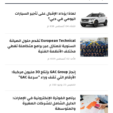
لماذا يزداد الإقبال على تأجير السيارات
اليومي في دبي؟
الثلاثاء 04 أغسطس 6:18 م
European Technical تقدم حلول الصيانة
السنوية للمنازل عبر برامج متكاملة تغطي
مختلف الأنظمة الفنية
الأحد 02 أغسطس 4:09 م
إنجاز GAC Group بإنتاج 30 مليون مركبة:
الأرقام التي تقف وراء “سرعة GAC”
الخميس 23 يوليو 3:10 م
برنامج الفوترة الإلكترونية في الإمارات:
الدليل الشامل للشركات الصغيرة
والمتوسطة