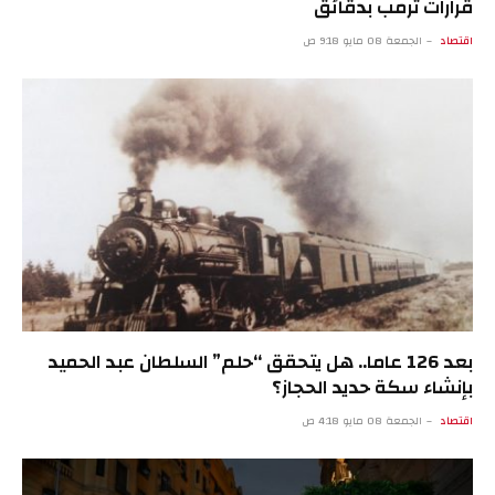
قرارات ترمب بدقائق
اقتصاد
الجمعة 08 مايو 9:18 ص
بعد 126 عاما.. هل يتحقق “حلم” السلطان عبد الحميد
بإنشاء سكة حديد الحجاز؟
اقتصاد
الجمعة 08 مايو 4:18 ص