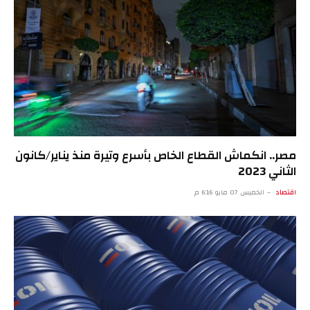
مصر.. انكماش القطاع الخاص بأسرع وتيرة منذ يناير/كانون
الثاني 2023
اقتصاد
الخميس 07 مايو 6:16 م