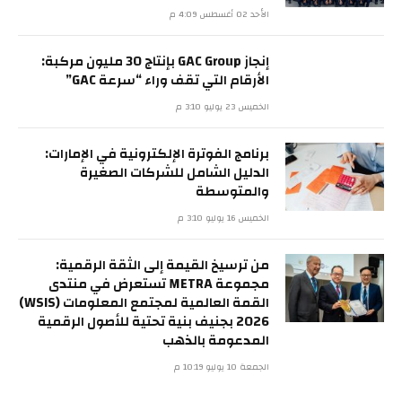
الأحد 02 أغسطس 4:09 م
إنجاز GAC Group بإنتاج 30 مليون مركبة:
الأرقام التي تقف وراء “سرعة GAC”
الخميس 23 يوليو 3:10 م
برنامج الفوترة الإلكترونية في الإمارات:
الدليل الشامل للشركات الصغيرة
والمتوسطة
الخميس 16 يوليو 3:10 م
من ترسيخ القيمة إلى الثقة الرقمية:
مجموعة METRA تستعرض في منتدى
القمة العالمية لمجتمع المعلومات (WSIS)
2026 بجنيف بنية تحتية للأصول الرقمية
المدعومة بالذهب
الجمعة 10 يوليو 10:19 م