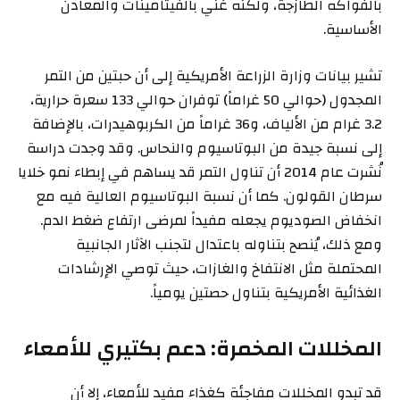
بالفواكه الطازجة، ولكنه غني بالفيتامينات والمعادن
الأساسية.
تشير بيانات وزارة الزراعة الأمريكية إلى أن حبتين من التمر
المجدول (حوالي 50 غراماً) توفران حوالي 133 سعرة حرارية،
3.2 غرام من الألياف، و36 غراماً من الكربوهيدرات، بالإضافة
إلى نسبة جيدة من البوتاسيوم والنحاس. وقد وجدت دراسة
نُشرت عام 2014 أن تناول التمر قد يساهم في إبطاء نمو خلايا
سرطان القولون. كما أن نسبة البوتاسيوم العالية فيه مع
انخفاض الصوديوم يجعله مفيداً لمرضى ارتفاع ضغط الدم.
ومع ذلك، يُنصح بتناوله باعتدال لتجنب الآثار الجانبية
المحتملة مثل الانتفاخ والغازات، حيث توصي الإرشادات
الغذائية الأمريكية بتناول حصتين يومياً.
المخللات المخمرة: دعم بكتيري للأمعاء
قد تبدو المخللات مفاجئة كغذاء مفيد للأمعاء، إلا أن