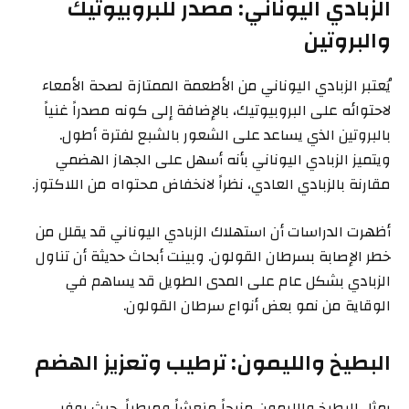
الزبادي اليوناني: مصدر للبروبيوتيك
والبروتين
يُعتبر الزبادي اليوناني من الأطعمة الممتازة لصحة الأمعاء
لاحتوائه على البروبيوتيك، بالإضافة إلى كونه مصدراً غنياً
بالبروتين الذي يساعد على الشعور بالشبع لفترة أطول.
ويتميز الزبادي اليوناني بأنه أسهل على الجهاز الهضمي
مقارنة بالزبادي العادي، نظراً لانخفاض محتواه من اللاكتوز.
أظهرت الدراسات أن استهلاك الزبادي اليوناني قد يقلل من
خطر الإصابة بسرطان القولون. وبينت أبحاث حديثة أن تناول
الزبادي بشكل عام على المدى الطويل قد يساهم في
الوقاية من نمو بعض أنواع سرطان القولون.
البطيخ والليمون: ترطيب وتعزيز الهضم
يمثل البطيخ والليمون مزيجاً منعشاً ومرطباً، حيث يوفر