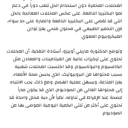
المخللات المخمرة دون استخدام الخل تلعب دوراً في دعم
نمو البكتيريا النافعة. على عكس المخللات المعالجة بالخل
التي قد تقضي على البكتيريا النافعة والضارة على حد سواء،
فإن التخمير الطبيعي في محلول ملحي يعزز توازن
الميكروبيوم المعوي.
وتوضح الدكتورة ماريلي أوبيزو، أستاذة التغذية، أن المخللات
تحتوي على تركيزات عالية من الفيتامينات والمعادن مثل
الكالسيوم والبوتاسيوم. وقد اكتسبت المخللات شعبية
بسبب محتواها من البروبيوتيك، الذي يحسن صحة الأمعاء،
يعزز المناعة، ويسهل عملية الهضم. ومع ذلك، يجب الانتباه
إلى محتواها العالي من الصوديوم، الذي قد يكون ضاراً
للصحة عند الإفراط في تناوله، نظراً لأن حبة مخلل واحدة قد
تحتوي على أكثر من ثلثي الكمية اليومية الموصى بها من
الصوديوم.