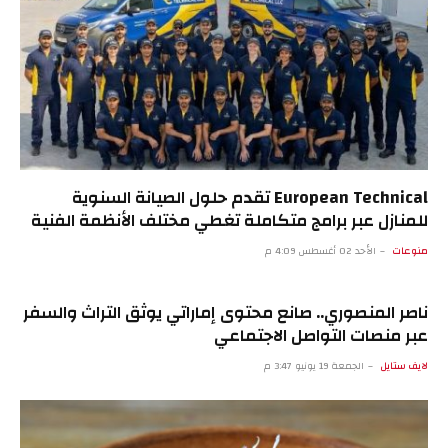
European Technical تقدم حلول الصيانة السنوية
للمنازل عبر برامج متكاملة تغطي مختلف الأنظمة الفنية
منوعات
الأحد 02 أغسطس 4:09 م
ناصر المنصوري.. صانع محتوى إماراتي يوثق التراث والسفر
عبر منصات التواصل الاجتماعي
لايف ستايل
الجمعة 19 يونيو 3:47 م