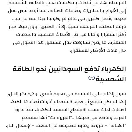
المرتبطة بها، من ثلاجات ومكيفات تعمل بالطاقة الشمسية
إلى الألواح والبطاريات وخدمات الصيانة، مما أوجد فرص عمل
جديدة وأدخل كثيرين في عالم لم يكونوا جزءًا منه من قبل.
ورغم التكلفة المرتفعة نسبيًا، إلا أن الكثيرين يرون فيها خيارا
أكثر استقرارا وأمانا في ظل الأحداث المتقلبة والخدمات
المتعثرة، ما يطرح تساؤلات حول مستقبل هذا التحول في
حال عادت الأوضاع للاستقرار.
الكهرباء تدفع السودانيين نحو الطاقة
الشمسية
تقول إلهام علي، المقيمة في مدينة شندي بولاية نهر النيل،
إنها لم تكن تتوقع أن تعود لاستخدام أدوات أجدادها، لكنها
اضطرت لذلك بسبب الانقطاع المستمر للكهرباء منذ بداية
الحرب. وتوضح في حديثها لـ”الجزيرة نت” أنها تستخدم
“الهبابة” – مروحة يدوية مصنوعة من السعف – لإشعال النار،