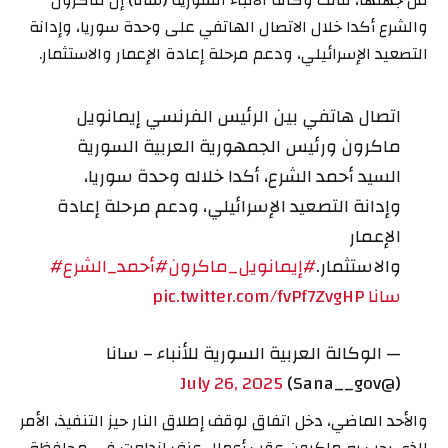
من جهتها، قالت وكالة الأنباء السورية (سانا) إن ماكرون
والشرع أكدا خلال الاتصال الهاتفي على وحدة سوريا، وإدانة
التصعيد الإسرائيلي، ودعم مرحلة إعادة الإعمار والاستثمار.
اتصال هاتفي بين الرئيس الفرنسي إيمانويل
ماكرون ورئيس الجمهورية العربية السورية
السيد أحمد الشرع، أكدا خلاله وحدة سوريا،
وإدانة التصعيد الإسرائيلي، ودعم مرحلة إعادة
الإعمار
والاستثمار.
#إيمانويل_ماكرون
#أحمد_الشرع
#
سانا
pic.twitter.com/fvPf7ZvgHP
— الوكالة العربية السورية للأنباء – سانا
July 26, 2025
(@Sana__gov)
والأحد الماضي، دخل اتفاق لوقف إطلاق النار حيز التنفيذ، الأمر
الذي رحب به ماكرون عقب أعمال عنف اندلعت في محافظة