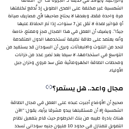
والزراعية. ويؤكد في حديثه لـ”الجزيرة نت” أن “الطاقة
الشمسية غير مكلفة على المدى الطويل، إذ تُدفع تكلفتها
مرة واحدة فقط، وبعدها لا يحتاج صاحبها لأي مصاريف صيانة
أو فواتير لمدة لا تقل عن 7 سنوات، إذا تم الحفاظ عليها
جيدًا”. ويضيف أن العمل في هذا المجال مجزٍ وممتع، خاصة
وأنه يعتمد على طاقة نظيفة تستخدمها الدول المتقدمة
للحد من التلوث والانبعاثات. ويرى أن السودان قد يستفيد من
التوسع في استخدامها، لا سيما بعد تضرر عدد من خزانات
ومحطات الطاقة الكهرومائية مثل سد مروي وخزان جبل
الأولياء.
مجال واعد.. هل يستمر؟
صحيح أن الأوضاع أجبرت عبده على العمل في مجال الطاقة
الشمسية إلا أن مستقبلها يبدو مشرقا برأيه، يقول: “الآن
هناك بادرة طيبه من بنك الخرطوم حيث قام بتفعيل نظام
التمويل للمنازل في حدود 10 مليون جنيه سوداني تسدد