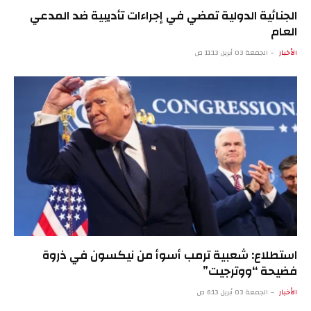
الجنائية الدولية تمضي في إجراءات تأديبية ضد المدعي
العام
الأخبار
الجمعة 03 أبريل 11:13 ص
استطلاع: شعبية ترمب أسوأ من نيكسون في ذروة
فضيحة “ووترجيت”
الأخبار
الجمعة 03 أبريل 6:13 ص