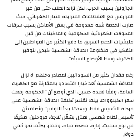
الجازولين بسبب الحرب، لكن تزايد الطلب حتى من غير
المزارعين مع الانقطاعات المتزايدة للتيار الكهربائي، حيث
صارت الخدمة شبه معدومة في بعض الأماكن بسبب سرقات
المحولات الكهربائية الحكومية والماكينات من قبل
مليشيات الدعم السريع، ما دفع الكثير من المواطنين إلى
التفكير في منظومة الطاقة الشمسية كبديل لتوفير
الكهرباء وسط الأوضاع السيئة”.
رغم فقدان كثير من السودانيين لمصادر دخلهم، لا تزال
الطاقة الشمسية تُعد خيارا اقتصاديا بالمقارنة مع الكهرباء
العامة، وفقًا لعبده حسين، الذي أوضح أن “الحكومة رفعت
سعر الكيلوواط، بينما تقتصر تكلفة الطاقة الشمسية على
مرحلة التأسيس فقط، وبعدها يبدأ التوفير”. وأضاف أن
تأسيس نظام شمسي لمنزل يشغّل ثلاجة، مروحتين، مكيفًا
من نوع سبليت، إنارة، مضخة مياه، وتلفاز، يكلّف نحو ألفي
دولار.