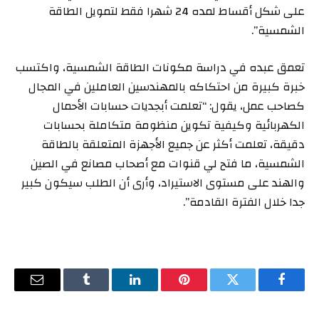
على شكل أقساط لمده 24 شهرا فقط لتمويل الطاقة
الشمسية”.
تعمق عبده في دراسة مكونات الطاقة الشمسية، واكتسب
خبرة كبيرة من احتكاكه بالمهندسين العاملين في المجال
كصاحب عمل، يقول: “تعلمت أبجديات حسابات الأحمال
الكهربائية وكيفية تكوين منظومة متكاملة بحسابات
دقيقة، تعلمت أكثر عن جميع الأجهزة المتعلقة بالطاقة
الشمسية، ما فتح لي قنوات مع أصحاب مصانع في الصين
والهند على مستوى الاستيراد، وأرى أن الطلب سيكون كبير
جدا خلال الفترة القادمة”.
فيسبوك
تويتر
بينتيريست
لينكدإن
Tumblr
البريد
الإلكترو