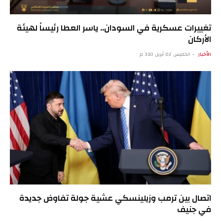
تغييرات عسكرية في السودان.. ياسر العطا رئيساً لهيئة
الأركان
الأخبار
الخميس 02 أبريل 3:10 م
اتصال بين ترمب وزيلينسكي عشية جولة تفاوض جديدة
في جنيف