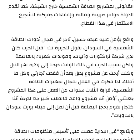
القانوني لمشاريع الطاقة الشمسية خارج الشبكة. كما تقدم
الدولة حوافز ضريبية ومالية وإعفاءات جمركية لتشجيع
الاستثمار في هذا القطاع.
واقع يؤمن عليه عبده حسين، تاجر في مجال أدوات الطاقة
الشمسية في السودان، يقول للجزيرة نت: “قبل الحرب كان
لدي شركة تراكتورات وآليات، ومولدات كهرباء بالعاصمة
ولكن بسبب الحرب في ذلك الوقت خرجنا إلى ولاية نهر النيل
وكنت أبحث عن مشروع بديل بعد أن فقدت تجارتي وكل ما
أملك، لذا فكرت في العمل بمجال تجهيزات الطاقة
الشمسية، قرابة الثلاث سنوات من العمل على هذا المشروع
جعلتني أؤمن أنه مشروع واعد، فالطلب كبير جدا لدرجة أننا
كتجار نقوم بحجز البضاعة قبل أن تصل إلى ميناء بورت سودان
بالحاويات”.
ويتابع: “في البداية عملت على تأسيس منظومات الطاقة
الشمسية الزراعية لتوفير المياه للمزارعين عقب ارتفاع سعر