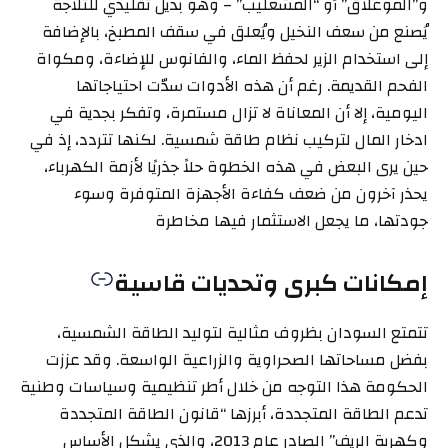
و”الموعلاق” أو “المشعليب” – وهو بديل تقليدي للثلاجة
يُصنع من سعف النخيل ويُعلق في سقف المطبخ، بالإضافة
إلى استخدام الزير لحفظ الماء، والفانوس للإضاءة، ومكواة
الفحم القديمة. رغم أن هذه الأدوات سدّت احتياجاتها
اليومية، إلا أن المعاناة لا تزال مستمرة، وتفكر بجدية في
ادخار المال لتركيب نظام طاقة شمسية. لكنها تتردد، إذ في
حين يرى البعض في هذه الخطوة حلاً جذريًا لأزمة الكهرباء،
يحذر آخرون من ضعف كفاءة الأجهزة المتوفرة وسوء
جودتها، ما يجعل الاستثمار فيها مخاطرة
إمكانات كبرى وتحديات قاسية
تتمتع السودان بظروف مثالية لتوليد الطاقة الشمسية،
بفضل مساحاتها الصحراوية والزراعية الواسعة. وقد عززت
الحكومة هذا التوجه من خلال أطر تنظيمية وسياسات وطنية
تدعم الطاقة المتجددة، أبرزها “قانون الطاقة المتجددة
وكهربة الريف” الصادر عام 2013، والذي يشكل الأساس