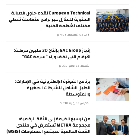
European Technical تقدم حلول الصيانة
السنوية للمنازل عبر برامج متكاملة تغطي
مختلف الأنظمة الفنية
الأحد 02 أغسطس 4:09 م
إنجاز GAC Group بإنتاج 30 مليون مركبة:
الأرقام التي تقف وراء “سرعة GAC”
الخميس 23 يوليو 3:10 م
برنامج الفوترة الإلكترونية في الإمارات:
الدليل الشامل للشركات الصغيرة
والمتوسطة
الخميس 16 يوليو 3:10 م
من ترسيخ القيمة إلى الثقة الرقمية:
مجموعة METRA تستعرض في منتدى
القمة العالمية لمجتمع المعلومات (WSIS)