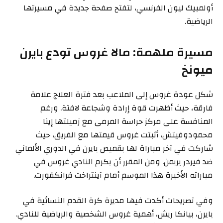
أولمبيك ليون الفرنسي، لتفتح صفحة جديدة في مسيرتها
الرياضية.
مسيرة ملهمة: مالا غروس تودع بايرن
ميونخ
شكل عودة غروس إلى الملاعب بعد فترة العلاج علامة
فارقة، حيث أظهرت قوة إرادة وشجاعة لافتة. ورغم
المنافسة على مركز حراسة المرمى مع زميلتها إينا
محمودوفيتش، أثبتت غروس قيمتها مع الفريق، حيث
شاركت في آخر مباراة لها بقميص بايرن في الدوري الألماني
ضد فيردر بريمن. ومن المقرر أن يكرم النادي غروس في
مباراته الأخيرة هذا الموسم أمام آينتراخت فرانكفورت.
وفي تصريحات أكدت فيها مديرة كرة القدم النسائية في
بايرن، بيانكا ريش، أهمية غروس الشخصية والرياضية للنادي.