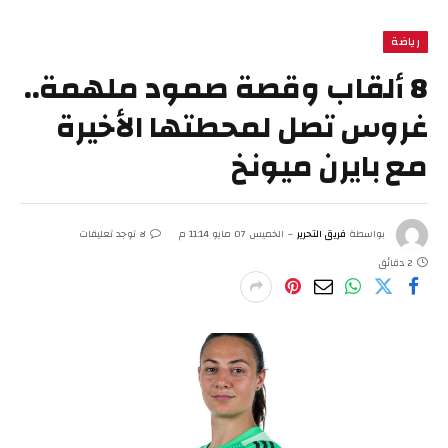
رياضة
8 ألقاب وقصة صمود ملهمة..
غروس تصل لمحطتها الأخيرة
مع بايرن ميونخ
بواسطة
فريق التحرير
الخميس 07 مايو 11:14 م
لا توجد تعليقات
2 دقائق