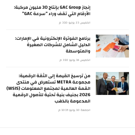
إنجاز GAC Group بإنتاج 30 مليون مركبة:
الأرقام التي تقف وراء “سرعة GAC”
الخميس 23 يوليو 3:10 م
برنامج الفوترة الإلكترونية في الإمارات:
الدليل الشامل للشركات الصغيرة
والمتوسطة
الخميس 16 يوليو 3:10 م
من ترسيخ القيمة إلى الثقة الرقمية:
مجموعة METRA تستعرض في منتدى
القمة العالمية لمجتمع المعلومات (WSIS)
2026 بجنيف بنية تحتية للأصول الرقمية
المدعومة بالذهب
الجمعة 10 يوليو 10:19 م