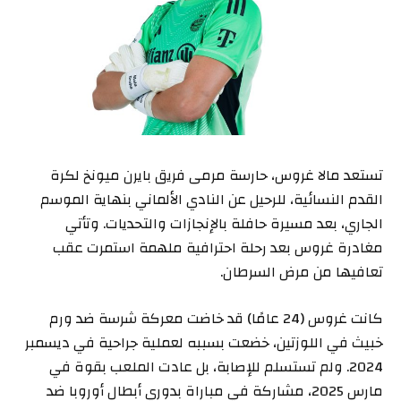
تستعد مالا غروس، حارسة مرمى فريق بايرن ميونخ لكرة
القدم النسائية، للرحيل عن النادي الألماني بنهاية الموسم
الجاري، بعد مسيرة حافلة بالإنجازات والتحديات. وتأتي
مغادرة غروس بعد رحلة احترافية ملهمة استمرت عقب
تعافيها من مرض السرطان.
كانت غروس (24 عامًا) قد خاضت معركة شرسة ضد ورم
خبيث في اللوزتين، خضعت بسببه لعملية جراحية في ديسمبر
2024. ولم تستسلم للإصابة، بل عادت الملعب بقوة في
مارس 2025، مشاركة في مباراة بدوري أبطال أوروبا ضد