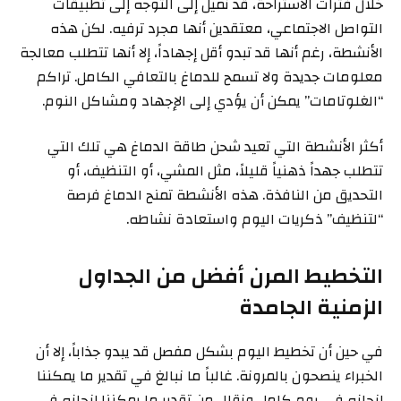
خلال فترات الاستراحة، قد نميل إلى التوجه إلى تطبيقات
التواصل الاجتماعي، معتقدين أنها مجرد ترفيه. لكن هذه
الأنشطة، رغم أنها قد تبدو أقل إجهاداً، إلا أنها تتطلب معالجة
معلومات جديدة ولا تسمح للدماغ بالتعافي الكامل. تراكم
“الغلوتامات” يمكن أن يؤدي إلى الإجهاد ومشاكل النوم.
أكثر الأنشطة التي تعيد شحن طاقة الدماغ هي تلك التي
تتطلب جهداً ذهنياً قليلاً، مثل المشي، أو التنظيف، أو
التحديق من النافذة. هذه الأنشطة تمنح الدماغ فرصة
“لتنظيف” ذكريات اليوم واستعادة نشاطه.
التخطيط المرن أفضل من الجداول
الزمنية الجامدة
في حين أن تخطيط اليوم بشكل مفصل قد يبدو جذاباً، إلا أن
الخبراء ينصحون بالمرونة. غالباً ما نبالغ في تقدير ما يمكننا
إنجازه في يوم كامل ونقلل من تقدير ما يمكننا إنجازه في