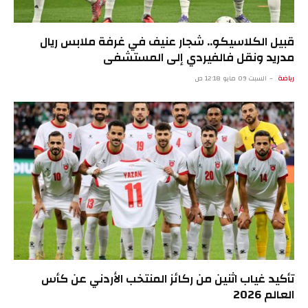
قبيل الكلاسيكو.. شجار عنيف في غرفة ملابس ريال
مدريد ونقل فالفيردي إلى المستشفى
رياضة
السبت 09 مايو 12:18 ص
تأكيد غياب اثنين من ركائز المنتخب الأردني عن كأس
العالم 2026