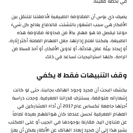
في لحظة معينة.
يضيف دي بوس أن المقاومة الطبيعية لأدمغتنا للتنقل بين
الأفكار هي سبب الشعور بالتشتت. فالدماغ يعالج كل شيء
حولنا ليفصل ما هو مهم. بدلاً من محاولة مقاومة هذه
الطبيعة، يمكننا تعلم إدارتها. جعل المهام المملة أكثر إثارة،
أو إيجاد بيئة عمل هادئة، أو تدوين الأفكار، أو أخذ قسط من
الراحة، كلها استراتيجيات تساعد في ذلك.
وقف التنبيهات فقط لا يكفي
يكشف البحث أن مجرد وجود الهاتف بجانبنا، حتى لو كانت
إشعاراته متوقفة، يستنزف قدراتنا المعرفية. وجدت دراسة
أجرتها جامعة تكساس عام 2017 أن أداء المشاركين في
المهام المعرفية تحسن عندما كان هواتفهم بعيدة تماماً
عن متناول اليد، مقارنة بوجودها في الجيب أو على المكتب.
يشير هذا إلى أن مجرد إبعاد الهاتف عن الأنظار يمكن أن يعزز