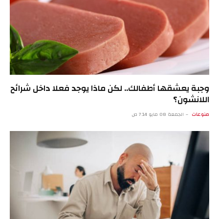
وجبة يعشقها أطفالك.. لكن ماذا يوجد فعلا داخل شرائح
اللانشون؟
منوعات
الجمعة 08 مايو 7:14 ص