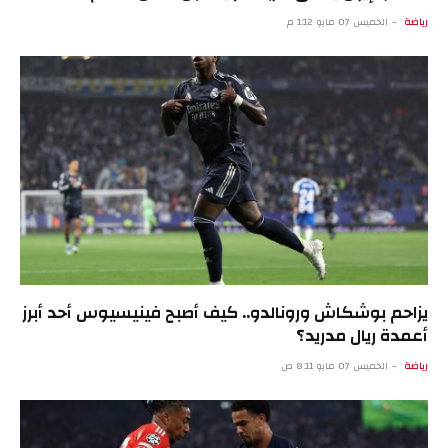
رياضة
الخميس 07 مايو 1:12 م
يزاحم بوشكاش ورونالدو.. كيف أصبح فينيسيوس أحد أبرز
أعمدة ريال مدريد؟
رياضة
الخميس 07 مايو 8:11 ص