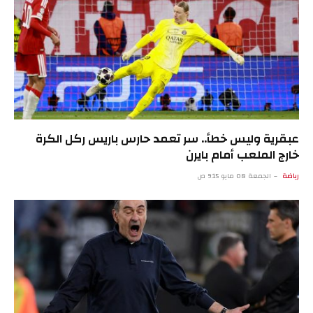
عبقرية وليس خطأ.. سر تعمد حارس باريس ركل الكرة
خارج الملعب أمام بايرن
رياضة
الجمعة 08 مايو 9:15 ص