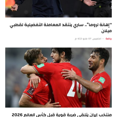
“إهانة لروما”.. ساري ينتقد المعاملة التفضيلية لقطبي
ميلان
رياضة
الخميس 07 مايو 6:13 م
منتخب إيران يتلقى ضربة قوية قبل كأس العالم 2026