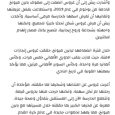
وأشارت ريش إلى أن غروس انضمت إلى صفوف بايرن ميونخ
قادمة من بوخوم في عام 2019، واستطاعت بفضل عزيمتها
وتفانيها أن تفرض اسمها كحارسة مرمى أساسية. وأكدت
ريش أن مرض غروس شكل تحديًا كبيرًا للجميع، ولكنها
واجهته بشجاعة وروح إيجابية، لتصبح بذلك مصدر إلهام
للكثيرين.
خلال فترة انضمامها لبايرن ميونخ، حققت غروس إنجازات
لافتة، حيث فازت بلقب الدوري الألماني خمس مرات، وكأس
ألمانيا مرة واحدة، وكأس السوبر الألماني مرتين، مما يؤكد
بصمتها القوية في تاريخ النادي.
أعربت غروس عن امتنانها وشكرها لما حققته، مؤكدة أن
رحلتها لم تكن سهلة، ولكنها خرجت منها بدروس قيمة.
وتتطلع الحارسة الآن إلى المستقبل بتفاؤل وصحة جيدة،
معربة عن فخرها الكبير بما حققته خلال مسيرتها مع بايرن
ميونخ، مما يمهد لخطوات جديدة في عالم كرة القدم