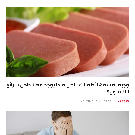
وجبة يعشقها أطفالك.. لكن ماذا يوجد فعلا داخل شرائح
اللانشون؟
منوعات
الجمعة 08 مايو 7:14 ص