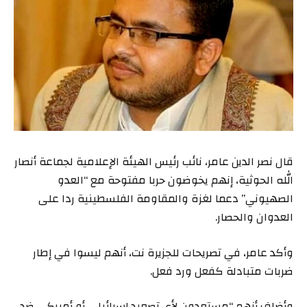
قال نصر الدين عامر، نائب رئيس الهيئة الإعلامية لجماعة أنصار
الله الحوثية، إنهم يخوضون حربا مفتوحة مع “العدو
الصهيوني” دعما لغزة والمقاومة الفلسطينية ردا على
العدوان والحصار.
وأكد عامر، في تصريحات للجزيرة نت، أنهم ليسوا في إطار
ضربات متبادلة كفعل ورد فعل.
وأضاف أنهم “مستعدون لأي تصعيد إسرائيلي أو أميركي ضد