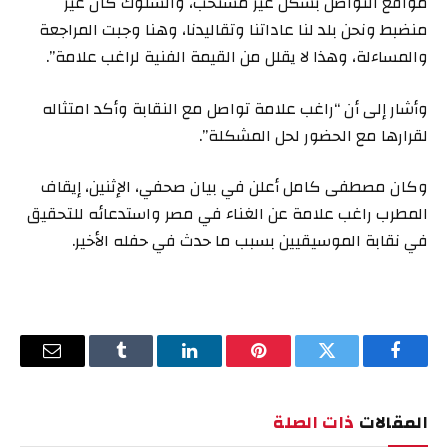
مواقع التواصل بشكل غير مستحب، والسلوك كان غير
منضبط ونحن بلد لنا عاداتنا وتقاليدنا، وهنا وجبت المراجعة
والمساءلة، وهذا لا يقلل من القيمة الفنية لراغب علامة”.
وأشار إلى أن “راغب علامة تواصل مع النقابة وأكد امتثاله
لقرارها مع الحضور لحل المشكلة”.
وكان مصطفى كامل أعلن في بيان صحفي، الإثنين، إيقاف
المطرب راغب علامة عن الغناء في مصر واستدعائه للتحقيق
في نقابة الموسيقيين بسبب ما حدث في حفله الأخير.
فيسبوك
تويتر
بينتيريست
لينكدإن
Tumblr
البريد
الإلكترو
المقالات
ذات الصلة