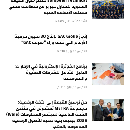
European Technical تقدم حلول الصيانة
السنوية للمنازل عبر برامج متكاملة تغطي
مختلف الأنظمة الفنية
الأحد 02 أغسطس 4:09 م
إنجاز GAC Group بإنتاج 30 مليون مركبة:
الأرقام التي تقف وراء “سرعة GAC”
الخميس 23 يوليو 3:10 م
برنامج الفوترة الإلكترونية في الإمارات:
الدليل الشامل للشركات الصغيرة
والمتوسطة
الخميس 16 يوليو 3:10 م
من ترسيخ القيمة إلى الثقة الرقمية:
مجموعة METRA تستعرض في منتدى
القمة العالمية لمجتمع المعلومات (WSIS)
2026 بجنيف بنية تحتية للأصول الرقمية
المدعومة بالذهب