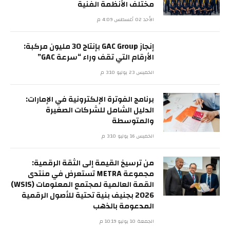
مختلف الأنظمة الفنية
الأحد 02 أغسطس 4:09 م
إنجاز GAC Group بإنتاج 30 مليون مركبة:
الأرقام التي تقف وراء “سرعة GAC”
الخميس 23 يوليو 3:10 م
برنامج الفوترة الإلكترونية في الإمارات:
الدليل الشامل للشركات الصغيرة
والمتوسطة
الخميس 16 يوليو 3:10 م
من ترسيخ القيمة إلى الثقة الرقمية:
مجموعة METRA تستعرض في منتدى
القمة العالمية لمجتمع المعلومات (WSIS)
2026 بجنيف بنية تحتية للأصول الرقمية
المدعومة بالذهب
الجمعة 10 يوليو 10:19 م