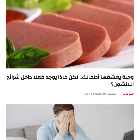
وجبة يعشقها أطفالك.. لكن ماذا يوجد فعلا داخل شرائح
اللانشون؟
منوعات
الجمعة 08 مايو 7:14 ص