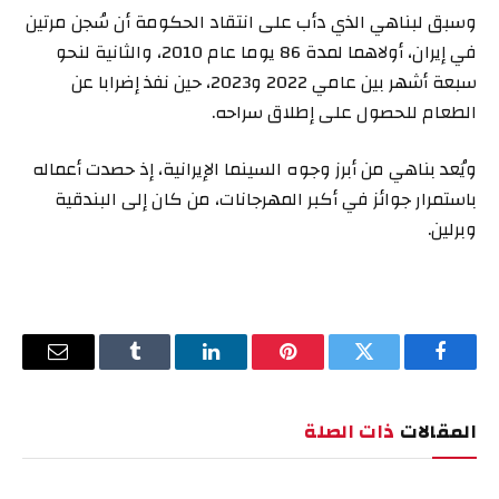
وسبق لبناهي الذي دأب على انتقاد الحكومة أن سُجن مرتين
في إيران، أولاهما لمدة 86 يوما عام 2010، والثانية لنحو
سبعة أشهر بين عامي 2022 و2023، حين نفذ إضرابا عن
الطعام للحصول على إطلاق سراحه.
ويُعد بناهي من أبرز وجوه السينما الإيرانية، إذ حصدت أعماله
باستمرار جوائز في أكبر المهرجانات، من كان إلى البندقية
وبرلين.
فيسبوك
تويتر
بينتيريست
لينكدإن
Tumblr
البريد
الإلكترو
المقالات
ذات الصلة