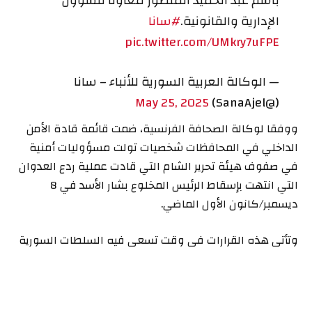
باسم عبد الحميد المنصور معاوناً للشؤون
الإدارية والقانونية.
#سانا
pic.twitter.com/UMkry7uFPE
— الوكالة العربية السورية للأنباء – سانا
May 25, 2025
(@SanaAjel)
ووفقا لوكالة الصحافة الفرنسية، ضمت قائمة قادة الأمن
الداخلي في المحافظات شخصيات تولت مسؤوليات أمنية
في صفوف هيئة تحرير الشام التي قادت عملية ردع العدوان
التي انتهت بإسقاط الرئيس المخلوع بشار الأسد في 8
ديسمبر/كانون الأول الماضي.
وتأتي هذه القرارات في وقت تسعى فيه السلطات السورية
إلى إعادة تنظيم المؤسسات الأمنية والعسكرية بعد حل
الأجهزة السابقة.