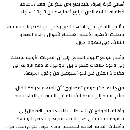
أهالي قرية زهرة، يفيد بذبح رجل يبلغ من العمر 37 عاما،
لأطفاله الثلاثة الذين تتراوح أعمارهم بين 8 و10 سنوات.
وألقي القبض على المتهم الذي يعاني من اضطرابات نفسية،
وطلبت الأجهزة الأمنية الاستماع لأقوال والدة الضحايا
الثلاث، وأي شهود آخرين.
وأشار موقع “اليوم السابع” إلى أن التحريات الأولية توصلت
إلى وجود خلافات متكررة بين الزوجين، ما دفع الزوجة إلى
مغادرة المنزل قبل نحو أسبوعين من وقوع الجريمة.
من جانبه، ذكر موقع “مصراوي” أن المتهم بجريمة القتل،
سلّم نفسه إلى نقطة الشرطة في القرية من تلقاء نفسه.
وأضاف الموقع أن السلطات نقلت جثامين الأطفال إلى
مشرحة مستشفى صدر المنيا، وتم تحرير محضر بالواقعة
وأخطرت النيابة العامة للتحقيق، وجرى فرض طوق أمني حول