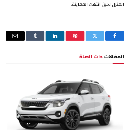
المنزل لحين انتهاء المعاينة.
فيسبوك
تويتر
بينتيريست
لينكدإن
Tumblr
البريد
الإلكترو
المقالات
ذات الصلة