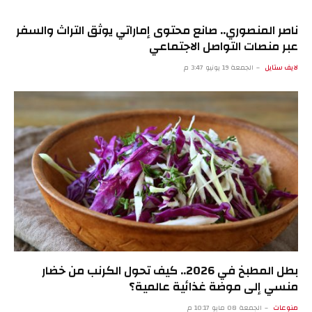
ناصر المنصوري.. صانع محتوى إماراتي يوثق التراث والسفر
عبر منصات التواصل الاجتماعي
لايف ستايل
الجمعة 19 يونيو 3:47 م
بطل المطبخ في 2026.. كيف تحول الكرنب من خضار
منسي إلى موضة غذائية عالمية؟
منوعات
الجمعة 08 مايو 10:17 م