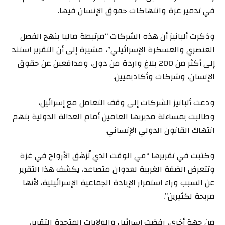
في تدمير غزة وانتهاكات حقوق الإنسان فيها.
وذكرت ألبانيز أن هذه الشركات “مرتبطة ماليا بنهج الفصل
العنصري والعسكرة الإسرائيلي”، مشيرة إلى أن التقرير استند
إلى أكثر من 200 بلاغ واردة من دول، ومدافعين عن حقوق
الإنسان، وشركات وأكاديميين.
ودعت ألبانيز الشركات إلى وقف التعامل مع إسرائيل،
وطالبت بمساءلة مديريها العامين أمام العدالة الدولية بتهم
انتهاك القانون الدولي الإنساني.
وكتبت في تقريرها “في الوقت الذي تُزهَق الأرواح في غزة
وتتعرض الضفة الغربية لعدوان متصاعد، يكشف هذا التقرير
عن السبب وراء استمرار الإبادة الجماعية الإسرائيلية، لأنها
مربحة لكثيرين”.
من جهة أخرى، رفضت إسرائيل والولايات المتحدة التقرير،