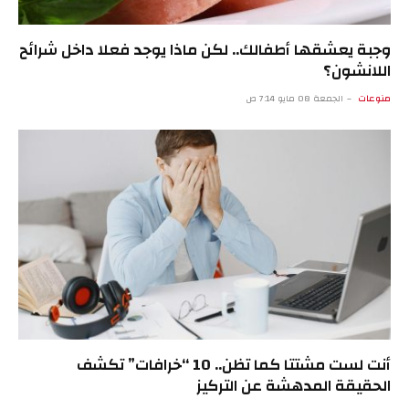
وجبة يعشقها أطفالك.. لكن ماذا يوجد فعلا داخل شرائح
اللانشون؟
منوعات
الجمعة 08 مايو 7:14 ص
أنت لست مشتتا كما تظن.. 10 “خرافات” تكشف
الحقيقة المدهشة عن التركيز