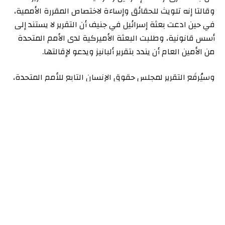
وقالتا إنه تلويث للحقائق وإساءة لاختصاص المقررة الأممية،
في حين ادعت بعثة إسرائيل في جنيف أن التقرير لا يستند إلى
أسس قانونية، وطلبت البعثة الأميركية لدى الأمم المتحدة
من الأمين العام أن يندد بتقرير ألبانيز ويدعو لإقالتها.
وسيُرفَع التقرير لمجلس حقوق الإنسان التابع للأمم المتحدة،
علما أن هذا المجلس -الذي انسحبت منه إسرائيل والولايات
المتحدة بتهمة “التحيّز ضد إسرائيل”- لا يملك صلاحيات إلزامية،
لكنه يسهم في دعم تحركات المحاسبة الدولية.
وحسب وزارة الصحة في غزة، أدت الحرب الإسرائيلية إلى
مقتل أكثر من 56 ألف فلسطيني وتدمير واسع للقطاع منذ
السابع من أكتوبر/تشرين الأول 2023.