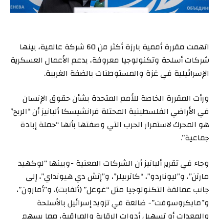
اتهمت مقررة أممية بارزة أكثر من 60 شركة عالمية، بينها
شركات أسلحة وتكنولوجيا معروفة، بدعم الأعمال العسكرية
الإسرائيلية في غزة والمستوطنات بالضفة الغربية.
ورأت المقررة الخاصة للأمم المتحدة بشأن حقوق الإنسان
في الأراضي الفلسطينية المحتلة فرانشيسكا ألبانيز أن “الربح”
هو المحرك لاستمرار الحرب التي وصفتها بأنها “حملة إبادة
جماعية”.
وجاء في تقرير ألبانيز أن الشركات المعنية -وبينها “لوكهيد
مارتن”، و”ليوناردو”، “كاتربيلر”، و”إتش دي هيونداي”، إلى
جانب عمالقة التكنولوجيا مثل “غوغل” (ألفابت)، و”أمازون”،
و”مايكروسوفت”- ضالعة في تزويد إسرائيل بالأسلحة
والمعدات أو تسهيل أدوات الرقابة والمراقبة، مما يسهم