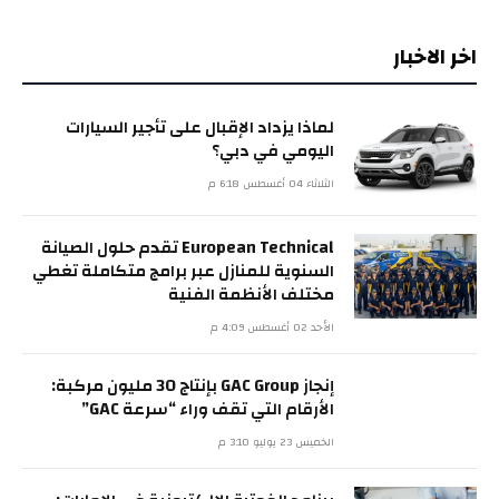
اخر الاخبار
لماذا يزداد الإقبال على تأجير السيارات
اليومي في دبي؟
الثلاثاء 04 أغسطس 6:18 م
European Technical تقدم حلول الصيانة
السنوية للمنازل عبر برامج متكاملة تغطي
مختلف الأنظمة الفنية
الأحد 02 أغسطس 4:09 م
إنجاز GAC Group بإنتاج 30 مليون مركبة:
الأرقام التي تقف وراء “سرعة GAC”
الخميس 23 يوليو 3:10 م