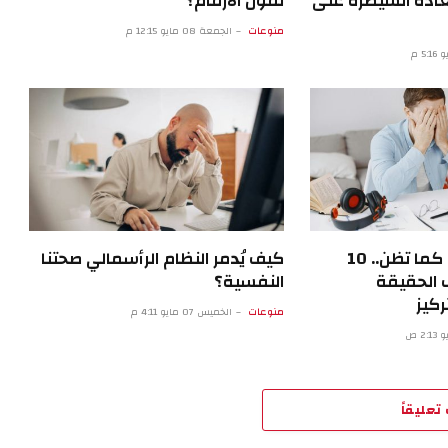
ادة السيطرة على
تقول الأرقام؟
منوعات
الجمعة 08 مايو 12:15 م
أنت لست مشتتا كما تظن.. 10
كيف يُدمر النظام الرأسمالي صحتنا
 الحقيقة
النفسية؟
كيز
منوعات
الخميس 07 مايو 4:11 م
تعليقاً