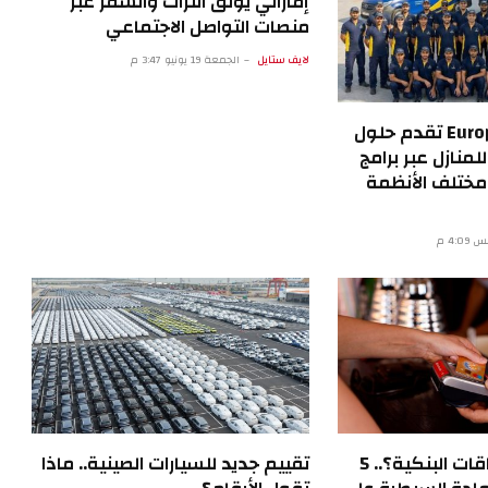
إماراتي يوثق التراث والسفر عبر
منصات التواصل الاجتماعي
لايف ستايل
الجمعة 19 يونيو 3:47 م
European Technical تقدم حلول
لمنازل عبر برامج
ختلف الأنظمة
كيف تخدّرنا البطاقات البنكية؟.. 5
تقييم جديد للسيارات الصينية.. ماذا