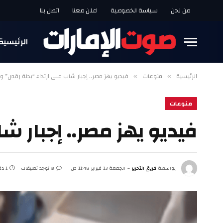
من نحن
سياسة الخصوصية
اعلن معنا
اتصل بنا
الرئيسية
الرئيسية
منوعات
فيديو يهز مصر.. إجبار شاب على ارتداء “بدلة رقص” وإ
»
»
منوعات
فيديو يهز مصر.. إجبار ش
بواسطة
فريق التحرير
الجمعة 13 فبراير 11:48 ص
لا توجد تعليقات
1 دقائق