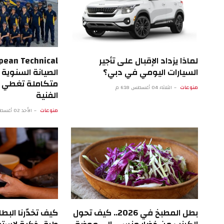
لماذا يزداد الإقبال على تأجير
السيارات اليومي في دبي؟
الصيانة السنوية ل
متكاملة تغطي م
منوعات
الثلاثاء 04 أغسطس 6:18 م
الفنية
منوعات
الأحد 02 أغسطس 4:09 م
بطل المطبخ في 2026.. كيف تحول