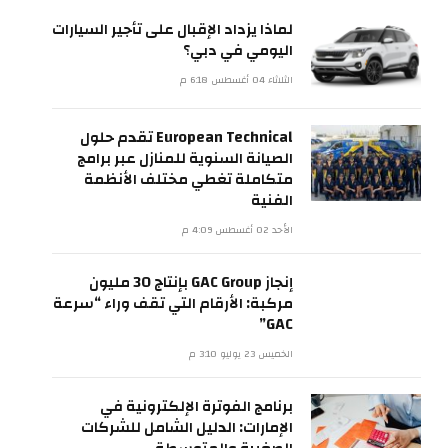
لماذا يزداد الإقبال على تأجير السيارات
اليومي في دبي؟
الثلاثاء 04 أغسطس 6:18 م
European Technical تقدم حلول
الصيانة السنوية للمنازل عبر برامج
متكاملة تغطي مختلف الأنظمة
الفنية
الأحد 02 أغسطس 4:09 م
إنجاز GAC Group بإنتاج 30 مليون
مركبة: الأرقام التي تقف وراء “سرعة
GAC”
الخميس 23 يوليو 3:10 م
برنامج الفوترة الإلكترونية في
الإمارات: الدليل الشامل للشركات