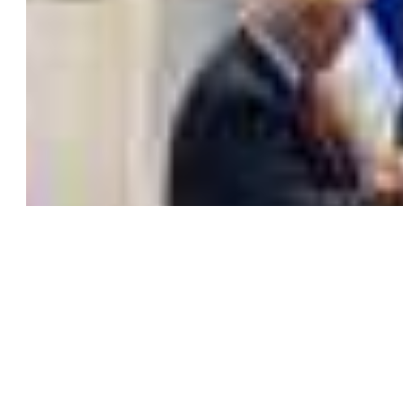
العامين الماضيين بدعم عسكري واسع من حليفتها