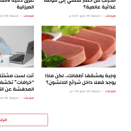
الكرنب من خضار منسي إلى موضة
طرق ذكية لاستع
غذائية عالمية؟
الميزانية
منوعات
الجمعة 08 مايو 10:17 م
منوعات
الجمعة 08 مايو 5:16 م
وجبة يعشقها أطفالك.. لكن ماذا
يوجد فعلا داخل شرائح اللانشون؟
“خرافات” تكشف
المدهشة عن التر
منوعات
الجمعة 08 مايو 7:14 ص
منوعات
الجمعة 08 مايو 2:13 ص
اترك 