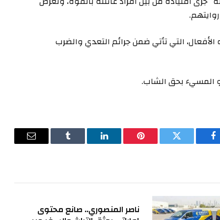
نه “جرى اقتياده من بين أفراد عائلته بالقوة، وتعرض
وايتهم.
الأفعال، التي تأتي ضمن جرائم التعدي والضرب
و المسيء بحق الشاب.
فيسبوك
تويتر
بينتيريست
لينكدإن
Tumblr
البريد
الإلكترون
ناصر المنصوري.. صانع محتوى