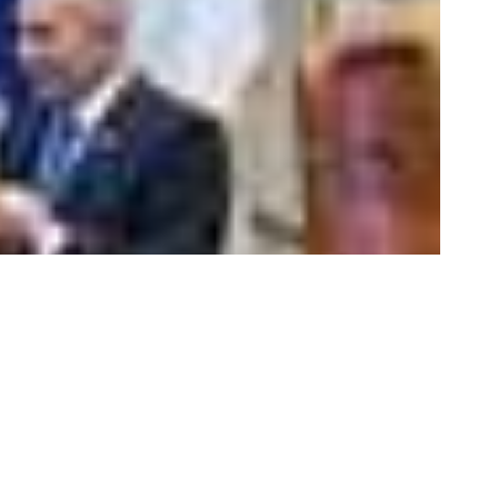
خاضت إسرائيل حربها ضد حركة حماس في غزة خلال 