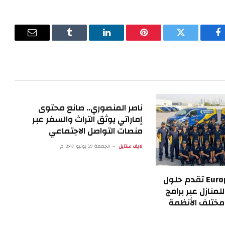
فيسبوك
تويتر
بينتيريست
لينكدإن
Tumblr
البريد
الإلكترون
ناصر المنصوري.. صانع محتوى
إماراتي يوثق التراث والسفر عبر
منصات التواصل الاجتماعي
لايف ستايل
الجمعة 19 يونيو 3:47 م
European Technical تقدم حلول
لمنازل عبر برامج
ختلف الأنظمة