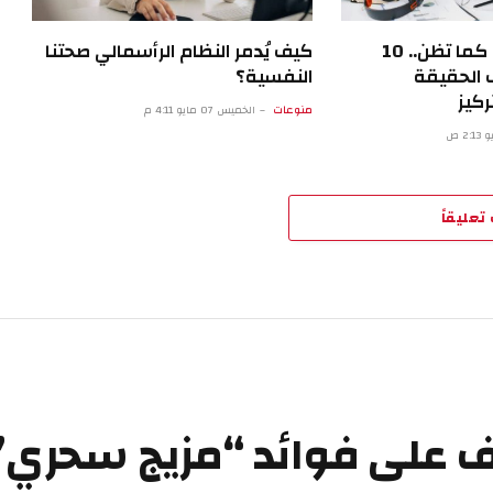
أنت لست مشتتا كما تظن.. 10
كيف يُدمر النظام الرأسمالي صحتنا
 الحقيقة
النفسية؟
كيز
منوعات
الخميس 07 مايو 4:11 م
تعليقاً
رف على فوائد “مزيج سحري”