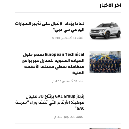
اخر الاخبار
لماذا يزداد الإقبال على تأجير السيارات
اليومي في دبي؟
الثلاثاء 04 أغسطس 6:18 م
European Technical تقدم حلول
الصيانة السنوية للمنازل عبر برامج
متكاملة تغطي مختلف الأنظمة
الفنية
الأحد 02 أغسطس 4:09 م
إنجاز GAC Group بإنتاج 30 مليون
مركبة: الأرقام التي تقف وراء “سرعة
GAC”
الخميس 23 يوليو 3:10 م