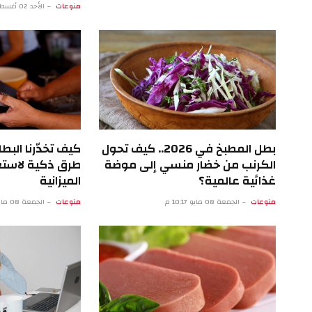
منوعات
الأحد 02 أغسطس 4:09 م
بطل المطبخ في 2026.. كيف تحول
الكرنب من خضار منسي إلى موضة
طرق ذكية لاستع
غذائية عالمية؟
الميزانية
منوعات
الجمعة 08 مايو 10:17 م
منوعات
الجمعة 08 مايو 5:16 م