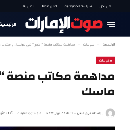
من نحن
سياسة الخصوصية
اعلن معنا
اتصل بنا
الرئيسية
الرئيسية
منوعات
مداهمة مكاتب منصة “إكس” في فرنسا.. واستدعاء 
»
»
منوعات
مداهمة مكاتب منصة “إ
ماسك
بواسطة
فريق التحرير
الثلاثاء 03 فبراير 5:57 م
لا توجد تعليقات
1 دقائق