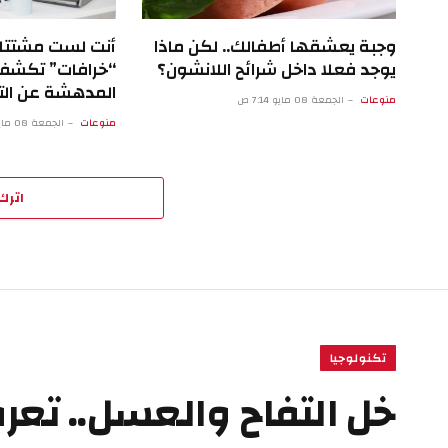
وجبة يعشقها أطفالك.. لكن ماذا
يوجد فعلا داخل شرائح اللانشون؟
“خرافات” تكشف
المدهشة عن التر
منوعات
الجمعة 08 مايو 7:14 ص
منوعات
الجمعة 08 مايو 2:13 ص
اترك 
تكنولوجيا
خل التفاح والعسل.. تع