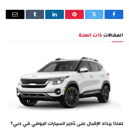
فيسبوك
تويتر
بينتيريست
لينكدإن
Tumblr
البريد
الإلكترو
المقالات
ذات الصلة
لماذا يزداد الإقبال على تأجير السيارات اليومي في دبي؟