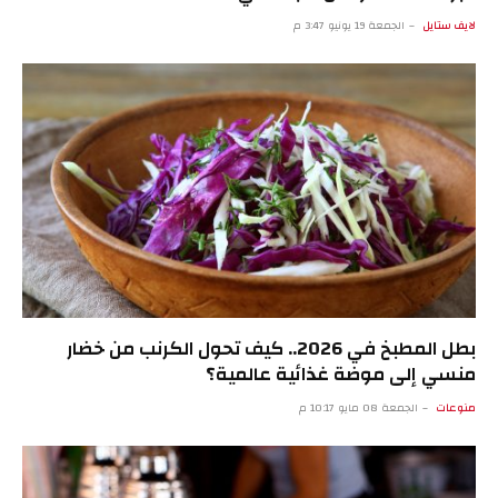
لايف ستايل
الجمعة 19 يونيو 3:47 م
بطل المطبخ في 2026.. كيف تحول الكرنب من خضار
منسي إلى موضة غذائية عالمية؟
منوعات
الجمعة 08 مايو 10:17 م