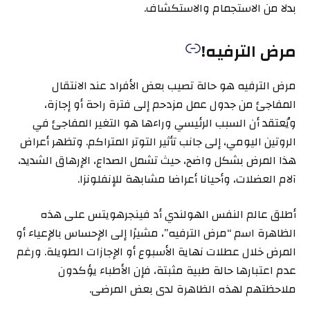
بدلا من الاستجمام والاستكشاف.
مرض الترفيه!
مرض الترفيه هو حالة تصيب بعض الأفراد عند الانتقال
المفاجئ من جدول عمل مزدحم إلى فترة راحة أو إجازة،
ويُعتقد أن السبب الرئيسي وراءها هو التغير المفاجئ في
الروتين اليومي، إلى جانب تأثير التوتر المتراكم. وتظهر أعراض
هذا المرض بشكل واضح، حيث تشمل الصداع، الإرهاق الشديد،
آلام العضلات، وأحيانا أعراضا مشابهة للإنفلونزا.
أطلق عالم النفس الهولندي أد فينجرهويتس على هذه
الظاهرة اسم “مرض الترفيه”، مشيرًا إلى الإحساس بالإعياء أو
المرض خلال عطلات نهاية الأسبوع أو الإجازات الطويلة. ورغم
عدم اعتبارها حالة طبية مثبتة، فإن الأطباء يؤكدون
ملاحظتهم لهذه الظاهرة لدى بعض المرضى.