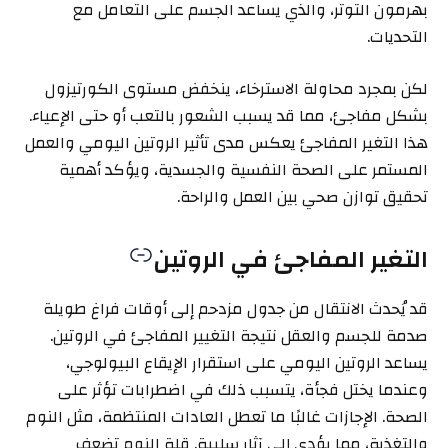
بهرمون التوتر، والذي يساعد الجسم على التعامل مع
التحديات.
لكن بمجرد محاولة الاسترخاء، ينخفض مستوى الكورتيزول
بشكل مفاجئ، مما قد يسبب الشعور بالتعب أو حتى الإعياء.
هذا التغير المفاجئ يعكس مدى تأثير الروتين اليومي والعمل
المستمر على الصحة النفسية والجسدية، ويؤكد أهمية
تحقيق توازن صحي بين العمل والراحة.
التغير المفاجئ في الروتين
قد يُحدث الانتقال من جدول مزدحم إلى أوقات فراغ طويلة
صدمة للجسم والعقل نتيجة التغيير المفاجئ في الروتين.
يساعد الروتين اليومي على استقرار الإيقاع البيولوجي،
وعندما يختل فجأة، يتسبب ذلك في اضطرابات تؤثر على
الصحة. الإجازات غالبًا ما تعطل العادات المنتظمة، مثل النوم
والتغذية، مما يؤدي إلى آثار سلبية. قلة النوم تضعف