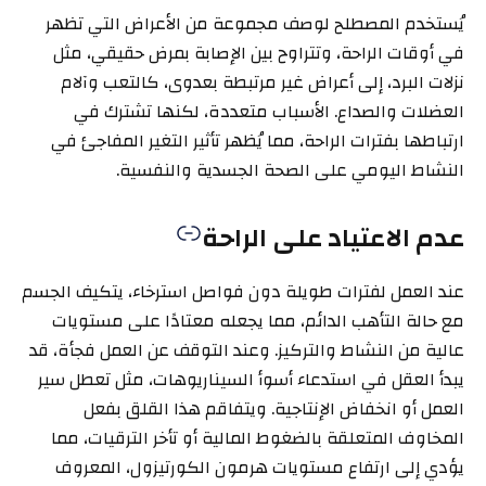
يُستخدم المصطلح لوصف مجموعة من الأعراض التي تظهر
في أوقات الراحة، وتتراوح بين الإصابة بمرض حقيقي، مثل
نزلات البرد، إلى أعراض غير مرتبطة بعدوى، كالتعب وآلام
العضلات والصداع. الأسباب متعددة، لكنها تشترك في
ارتباطها بفترات الراحة، مما يُظهر تأثير التغير المفاجئ في
النشاط اليومي على الصحة الجسدية والنفسية.
عدم الاعتياد على الراحة
عند العمل لفترات طويلة دون فواصل استرخاء، يتكيف الجسم
مع حالة التأهب الدائم، مما يجعله معتادًا على مستويات
عالية من النشاط والتركيز. وعند التوقف عن العمل فجأة، قد
يبدأ العقل في استدعاء أسوأ السيناريوهات، مثل تعطل سير
العمل أو انخفاض الإنتاجية. ويتفاقم هذا القلق بفعل
المخاوف المتعلقة بالضغوط المالية أو تأخر الترقيات، مما
يؤدي إلى ارتفاع مستويات هرمون الكورتيزول، المعروف