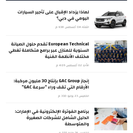
لماذا يزداد الإقبال على تأجير السيارات
اليومي في دبي؟
الثلاثاء 04 أغسطس 6:18 م
European Technical تقدم حلول الصيانة
السنوية للمنازل عبر برامج متكاملة تغطي
مختلف الأنظمة الفنية
الأحد 02 أغسطس 4:09 م
إنجاز GAC Group بإنتاج 30 مليون مركبة:
الأرقام التي تقف وراء “سرعة GAC”
الخميس 23 يوليو 3:10 م
برنامج الفوترة الإلكترونية في الإمارات:
الدليل الشامل للشركات الصغيرة
والمتوسطة
الخميس 16 يوليو 3:10 م