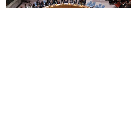
مشروع قرار جديد بمجلس الأمن لتأمين مضيق هرمز
وإيران تدعو لرفضه
دولي
الجمعة 08 مايو 7:13 م