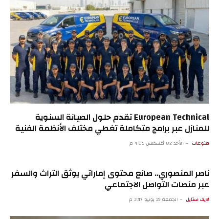
European Technical تقدم حلول الصيانة السنوية
للمنازل عبر برامج متكاملة تغطي مختلف الأنظمة الفنية
منوعات
الأحد 02 أغسطس 4:09 م
ناصر المنصوري.. صانع محتوى إماراتي يوثق التراث والسفر
عبر منصات التواصل الاجتماعي
لايف ستايل
الجمعة 19 يونيو 3:47 م