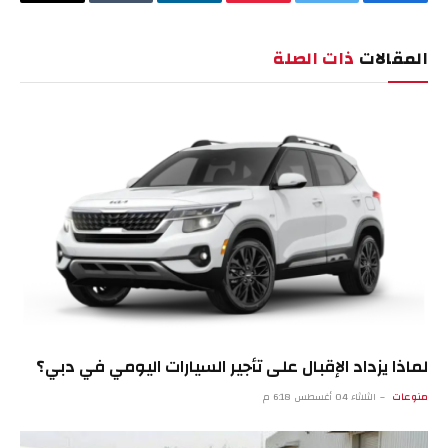
فيسبوك
تويتر
بينتيريست
لينكدإن
Tumblr
البريد
الإلكترو
المقالات
ذات الصلة
لماذا يزداد الإقبال على تأجير السيارات اليومي في دبي؟
منوعات
الثلاثاء 04 أغسطس 6:18 م