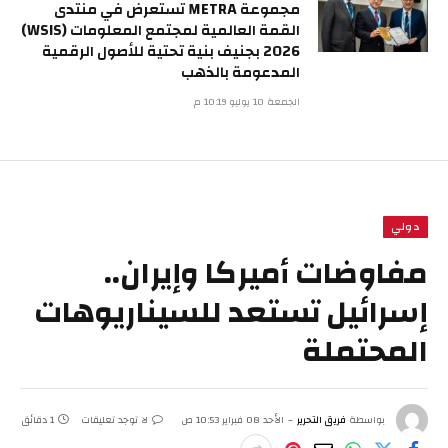
مجموعة METRA تستعرض في منتدى
القمة العالمية لمجتمع المعلومات (WSIS)
2026 بجنيف بنية تحتية للأصول الرقمية
المدعومة بالذهب
الجمعة 10 يوليو 10:19 م
دولي
مفاوضات أميركا وإيران..
إسرائيل تستعد للسيناريوهات
المحتملة
بواسطة
فريق التحرير
الأحد 08 فبراير 10:53 ص
لا توجد تعليقات
1 دقائق