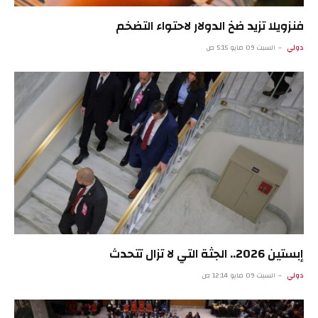
فنزويلا تزيد ضخ الدولار لاحتواء التضخم
دولي
السبت 09 مايو 5:15 ص
إبستين 2026.. الجثة التي لا تزال تتحدث
دولي
السبت 09 مايو 12:14 ص