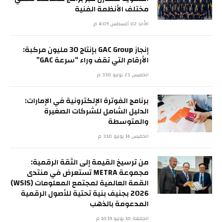
مختلف الأنظمة الفنية
الأحد 02 أغسطس 4:09 م
إنجاز GAC Group بإنتاج 30 مليون مركبة:
الأرقام التي تقف وراء “سرعة GAC”
الخميس 23 يوليو 3:10 م
برنامج الفوترة الإلكترونية في الإمارات:
الدليل الشامل للشركات الصغيرة
والمتوسطة
الخميس 16 يوليو 3:10 م
من ترسيخ القيمة إلى الثقة الرقمية:
مجموعة METRA تستعرض في منتدى
القمة العالمية لمجتمع المعلومات (WSIS)
2026 بجنيف بنية تحتية للأصول الرقمية
المدعومة بالذهب
الجمعة 10 يوليو 10:19 م