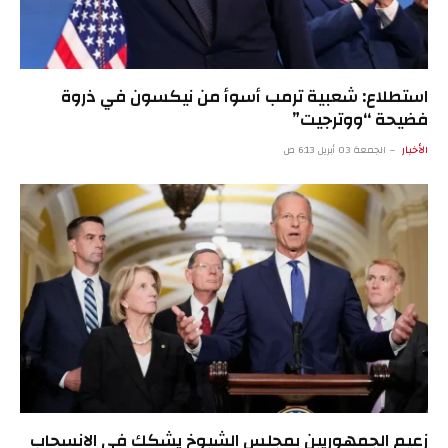
استطلاع: شعبية ترمب أسوأ من نيكسون في ذروة
فضيحة “ووترجيت”
الأخبار
الجمعة 03 أبريل 6:13 ص
زعيم الجمهوريين بمجلس الشيوخ يشكك في الانسحاب