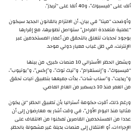
ألف على “فيسبوك”، و40 ألفا على “ثريدز”.
وأوضحت “ميتا” في بيان، أن الالتزام بالقانون الجديد سيكون
“عملية متعددة المراحل” ستواصل تطويرها، مع إقرارها
بوجود تحديات تتعلق بالتحقق من أعمار المستخدمين عبر
الإنترنت، في ظل غياب معيار دولي موحد.
ويشمل الحظر الأسترالي 10 منصات كبرى، من بينها
“فيسبوك”، و”إنستغرام”، و”تيك توك”، و”إكس”، و”يوتيوب”،
و”ريديت”، و”سناب شات”، بدأت جميعها بتطبيق آليات تحقق
من العمر منذ 10 ديسمبر من العام الماضي.
ورغم ذلك، أقرت حكومة أستراليا بأن تطبيق الحظر “لن يكون
مثاليا منذ اليوم الأول”، في وقت أشار به معارضون إلى أن
عددا من المستخدمين القاصرين تمكنوا من الالتفاف على
الإجراءات، أو الانتقال إلى منصات بديلة غير مشمولة بالحظر.