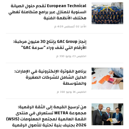
European Technical تقدم حلول الصيانة
السنوية للمنازل عبر برامج متكاملة تغطي
مختلف الأنظمة الفنية
الأحد 02 أغسطس 4:09 م
إنجاز GAC Group بإنتاج 30 مليون مركبة:
الأرقام التي تقف وراء “سرعة GAC”
الخميس 23 يوليو 3:10 م
برنامج الفوترة الإلكترونية في الإمارات:
الدليل الشامل للشركات الصغيرة
والمتوسطة
الخميس 16 يوليو 3:10 م
من ترسيخ القيمة إلى الثقة الرقمية:
مجموعة METRA تستعرض في منتدى
القمة العالمية لمجتمع المعلومات (WSIS)
2026 بجنيف بنية تحتية للأصول الرقمية