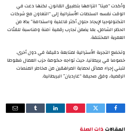
وأكدت “ميتا” التزامها بتطبيق القانون، لكنها دعت في
الوقت نفسه السلطات الأسترالية إلى “التعاون مع شركات
التكنولوجيا لإيجاد حلول أكثر فاعلية واستدامة” بدلا من
الحظر الشامل، بما يضمن تجارب رقمية آمنة ومناسبة للفئات
العمرية المختلفة.
وتخضع التجربة الأسترالية لمتابعة دقيقة في دول أخرى،
خصوصا في بريطانيا، حيث تواجه حكومة حزب العمال ضغوطا
لتبني إجراء مماثل لحماية المراهقين من مخاطر المنصات
الرقمية، وفق صحيفة “غارديان” البريطانية.
فيسبوك
تويتر
بينتيريست
لينكدإن
Tumblr
البريد
الإلكترو
المقالات
ذات الصلة