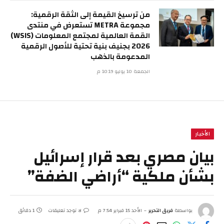
من ترسيخ القيمة إلى الثقة الرقمية:
مجموعة METRA تستعرض في منتدى
القمة العالمية لمجتمع المعلومات (WSIS)
2026 بجنيف بنية تحتية للأصول الرقمية
المدعومة بالذهب
الجمعة 10 يوليو 10:19 م
الأخبار
بيان مصري بعد قرار إسرائيل
بشأن ملكية “أراضي الضفة”
بواسطة
فريق التحرير
الأحد 15 فبراير 7:54 م
لا توجد تعليقات
1 دقائق