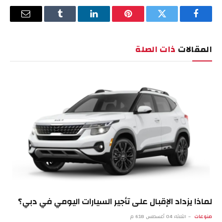
فيسبوك
تويتر
بينتيريست
لينكدإن
Tumblr
البريد
الإلكترو
المقالات
ذات الصلة
لماذا يزداد الإقبال على تأجير السيارات اليومي في دبي؟
منوعات
الثلاثاء 04 أغسطس 6:18 م