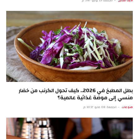
لايف ستايل
الجمعة 19 يونيو 3:47 م
بطل المطبخ في 2026.. كيف تحول الكرنب من خضار
منسي إلى موضة غذائية عالمية؟
منوعات
الجمعة 08 مايو 10:17 م