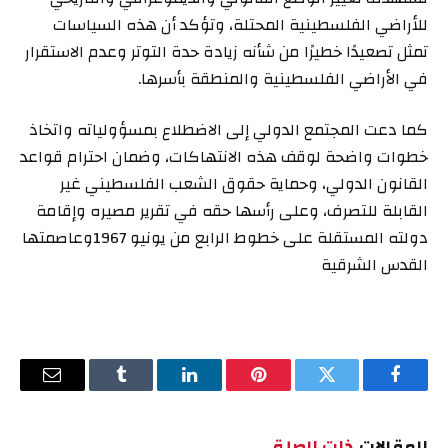
للأراضي الفلسطينية المحتلة، وتؤكد أن هذه السياسات
تمثل تصعيدًا خطيرًا من شأنه زيادة حدة التوتر وعدم الاستقرار
في الأراضي الفلسطينية والمنطقة بأسرها.
كما دعت المجتمع الدولي إلى الاضطلاع بمسؤولياته واتخاذ
خطوات واضحة لوقف هذه الانتهاكات، وضمان احترام قواعد
القانون الدولي، وحماية حقوق الشعب الفلسطيني غير
القابلة للتصرف، وعلى رأسها حقه في تقرير مصيره وإقامة
دولته المستقلة على خطوط الرابع من يونيو 1967وعاصمتها
القدس الشرقية
فيسبوك
تويتر
بينتيريست
لينكدإن
Tumblr
البريد
الإلكترو
المقالات
ذات الصلة