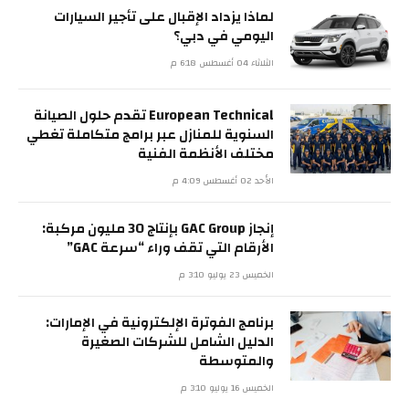
لماذا يزداد الإقبال على تأجير السيارات
اليومي في دبي؟
الثلاثاء 04 أغسطس 6:18 م
European Technical تقدم حلول الصيانة
السنوية للمنازل عبر برامج متكاملة تغطي
مختلف الأنظمة الفنية
الأحد 02 أغسطس 4:09 م
إنجاز GAC Group بإنتاج 30 مليون مركبة:
الأرقام التي تقف وراء “سرعة GAC”
الخميس 23 يوليو 3:10 م
برنامج الفوترة الإلكترونية في الإمارات:
الدليل الشامل للشركات الصغيرة
والمتوسطة
الخميس 16 يوليو 3:10 م