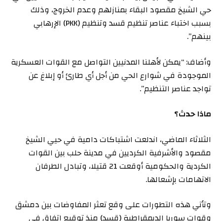
حي الشيخ مقصود البقاء بمنازلهم وعدم الخروج، وذلك
بسبب اختباء عناصر تنظيم قسد وتنظيم (
PKK
) الإرهابي
بينهم”.
وأضاف: “يمكن لأهلنا المدنيين التواصل مع القوات العسكرية
الموجودة في شوارع الحي من أجل أي طارئ أو إبلاغ عن
تواجد عناصر التنظيم”.
ماذا حدث؟
الثلاثاء الماضي، اندلعت اشتباكات دامية في حيي الشيخ
مقصود والأشرفية الكرديين في مدينة حلب بين القوات
الكردية والحكومية أوقعت 21 قتيلا، وتبادل الطرفان
الاتهامات بإشعالها.
وتأتي هذه التطورات على وقع تعثر المفاوضات بين دمشق
وقوات سوريا الديمقراطية (قسد) منذ توقيع اتفاق في