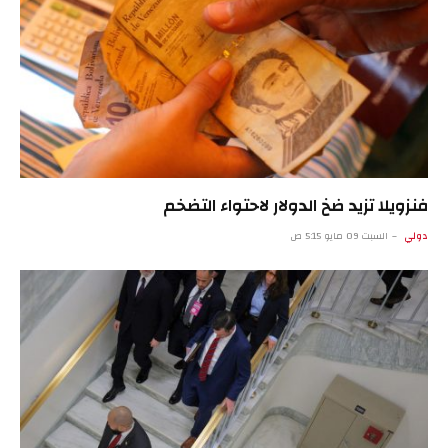
فنزويلا تزيد ضخ الدولار لاحتواء التضخم
دولي
السبت 09 مايو 5:15 ص