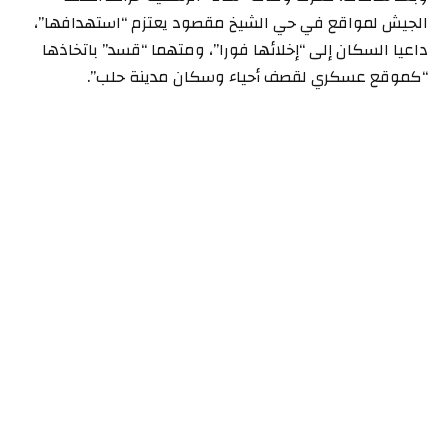
الجيش لمواقع في حي الشيخ مقصود يعتزم “استهدافها”،
داعيا السكان إلى “إخلائها فورا”، ومتهما “قسد” باتخاذها
“كموقع عسكري لقصف أحياء وسكان مدينة حلب”.
وأعلن الجيش عن حظر تجوّل في الحيّ اعتبارا من الساعة
السادسة والنصف مساء وفق “سانا” وهي الساعة التي
انتهت فيها مهلة فتح معبر لخروج المدنيين من الشيخ
مقصود.
وأرغمت المعارك حتى الآن نحو 30 ألف عائلة على الأقلّ على
الفرار وفق الأمم المتحدة.
وأعلنت وزارة الدفاع مساء الجمعة تدمير مستودع ذخيرة في
أحد المواقع بالشيخ مقصود.
كما أعلن الجيش أن 3 من جنوده قُتلوا على يد القوات
الكردية، مؤكدا “بدء عملية تمشيط” في الحي.