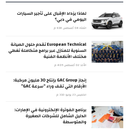
لماذا يزداد الإقبال على تأجير السيارات
اليومي في دبي؟
الثلاثاء 04 أغسطس 6:18 م
European Technical تقدم حلول الصيانة
السنوية للمنازل عبر برامج متكاملة تغطي
مختلف الأنظمة الفنية
الأحد 02 أغسطس 4:09 م
إنجاز GAC Group بإنتاج 30 مليون مركبة:
الأرقام التي تقف وراء “سرعة GAC”
الخميس 23 يوليو 3:10 م
برنامج الفوترة الإلكترونية في الإمارات:
الدليل الشامل للشركات الصغيرة
والمتوسطة