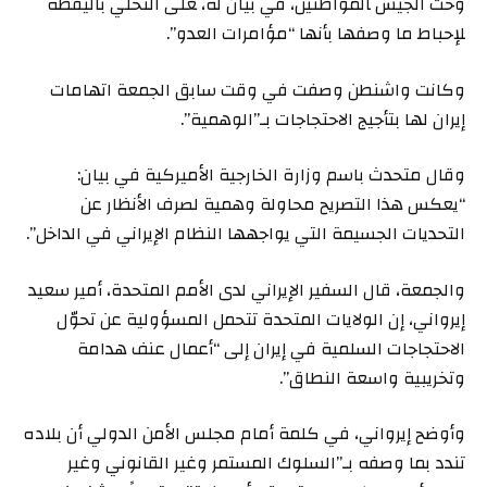
وحث ​الجيش ‍المواطنين، في بيان له، ‍على ⁠التحلي باليقظة
‍لإحباط ما وصفها بأنها “مؤامرات ‌العدو”.
وكانت واشنطن وصفت في وقت سابق الجمعة اتهامات
إيران لها بتأجيج الاحتجاجات بـ”الوهمية”.
وقال متحدث باسم وزارة الخارجية الأميركية في بيان:
“يعكس هذا التصريح محاولة وهمية لصرف الأنظار عن
التحديات الجسيمة التي يواجهها النظام الإيراني في الداخل”.
والجمعة، قال السفير الإيراني لدى الأمم المتحدة، أمير سعيد
إيرواني، إن الولايات المتحدة تتحمل المسؤولية عن تحوّل
الاحتجاجات السلمية في إيران إلى “أعمال عنف هدامة
وتخريبية واسعة النطاق”.
وأوضح إيرواني، في كلمة أمام مجلس الأمن الدولي أن بلاده
تندد بما وصفه بـ”السلوك المستمر وغير القانوني وغير