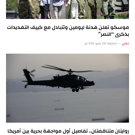
موسكو تعلن هدنة ليومين وتتبادل مع كييف التهديدات
بذكرى “النصر”
دولي
الجمعة 08 مايو 4:10 ص
روايتان متناقضتان.. تفاصيل أول مواجهة بحرية بين أمريكا