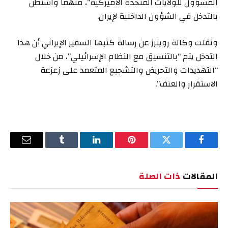
المسؤول للولايات المتحدة الأميركية”، متهماً واشنطن
بالتدخل في الشؤون الداخلية لإيران.
ونقلت وكالة رويترز عن رسالة كتبها
السفير الإيراني
أن هذا
التدخل يتم “بالتنسيق مع النظام الإسرائيلي”، من خلال
“التهديدات والتحريض والتشجيع المتعمد على زعزعة
الاستقرار والعنف”.
فيسبوك
تويتر
بينتيريست
لينكدإن
Tumblr
البريد
الإلكترو
المقالات
ذات الصلة