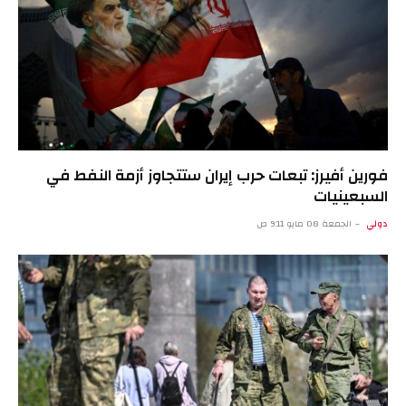
فورين أفيرز: تبعات حرب إيران ستتجاوز أزمة النفط في
السبعينيات
دولي
الجمعة 08 مايو 9:11 ص