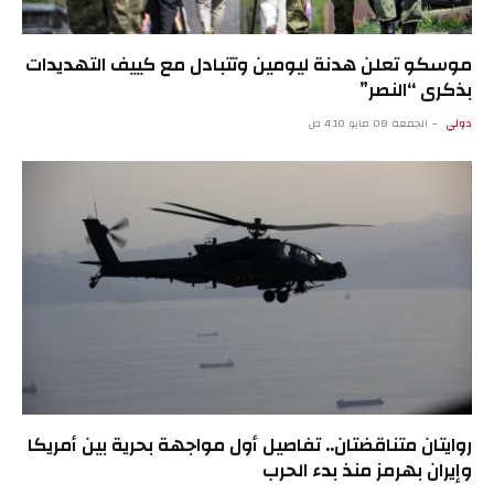
موسكو تعلن هدنة ليومين وتتبادل مع كييف التهديدات
بذكرى “النصر”
دولي
الجمعة 08 مايو 4:10 ص
روايتان متناقضتان.. تفاصيل أول مواجهة بحرية بين أمريكا
وإيران بهرمز منذ بدء الحرب