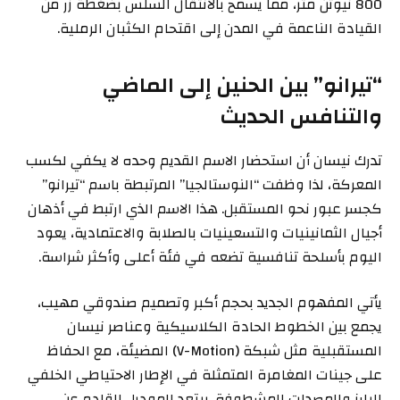
800 نيوتن متر، مما يسمح بالانتقال السلس بضغطة زر من
القيادة الناعمة في المدن إلى اقتحام الكثبان الرملية.
“تيرانو” بين الحنين إلى الماضي
والتنافس الحديث
تدرك نيسان أن استحضار الاسم القديم وحده لا يكفي لكسب
المعركة، لذا وظفت “النوستالجيا” المرتبطة باسم “تيرانو”
كجسر عبور نحو المستقبل. هذا الاسم الذي ارتبط في أذهان
أجيال الثمانينيات والتسعينيات بالصلابة والاعتمادية، يعود
اليوم بأسلحة تنافسية تضعه في فئة أعلى وأكثر شراسة.
يأتي المفهوم الجديد بحجم أكبر وتصميم صندوقي مهيب،
يجمع بين الخطوط الحادة الكلاسيكية وعناصر نيسان
المستقبلية مثل شبكة (V-Motion) المضيئة، مع الحفاظ
على جينات المغامرة المتمثلة في الإطار الاحتياطي الخلفي
البارز والمصدات المشطوفة. يبتعد الموديل القادم عن