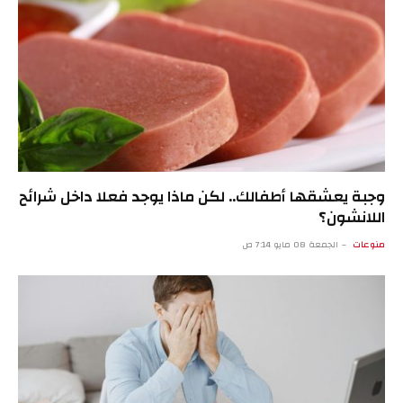
وجبة يعشقها أطفالك.. لكن ماذا يوجد فعلا داخل شرائح
اللانشون؟
منوعات
الجمعة 08 مايو 7:14 ص