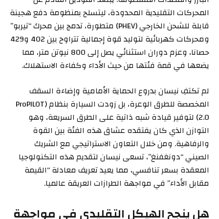
المحركات التقليدية المحدودة، ليتسلح بمنظومة دفع هجينة
قابلة للشحن الخارجي (PHEV) متطورة، تدمج بين محرك “تيربو”
ومحركات كهربائية لتوليد قوة إجمالية تتراوح بين 402 و429
حصانا، وعزم دوران استثنائي يصل إلى 800 نيوتن متر، مما
يضعها في قمة فئتها من حيث الأداء وكفاءة الاستهلاك.
لم تكتفِ نيسان بدروع الحماية الأمامية وإضاءة السقف
المخصصة للطرق الوعرة، بل زودت السيارة بنظام (ProPILOT
2.0) لتوفير قيادة شبه ذاتية على الطرق السريعة، وهو
التوازن الذي كان يفتقده عشاق هذه الفئة بين القوة
والرفاهية. ومن خلال التعاون الاستراتيجي مع الشريك
الصيني “دونغفنغ”، تسعى نيسان لتقديم هذه التكنولوجيا
المعقدة بسعر تنافسي، مما يعيد تعريف معادلة “القيمة
مقابل الأداء” في مواجهة الطرازات العريقة عالميا.
هل ينجح الهيكل التقليدي في مواجهة