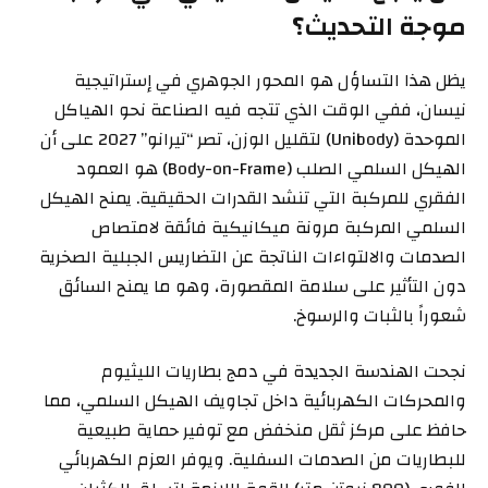
موجة التحديث؟
يظل هذا التساؤل هو المحور الجوهري في إستراتيجية
نيسان، ففي الوقت الذي تتجه فيه الصناعة نحو الهياكل
الموحدة (Unibody) لتقليل الوزن، تصر “تيرانو” 2027 على أن
الهيكل السلمي الصلب (Body-on-Frame) هو العمود
الفقري للمركبة التي تنشد القدرات الحقيقية. يمنح الهيكل
السلمي المركبة مرونة ميكانيكية فائقة لامتصاص
الصدمات والالتواءات الناتجة عن التضاريس الجبلية الصخرية
دون التأثير على سلامة المقصورة، وهو ما يمنح السائق
شعوراً بالثبات والرسوخ.
نجحت الهندسة الجديدة في دمج بطاريات الليثيوم
والمحركات الكهربائية داخل تجاويف الهيكل السلمي، مما
حافظ على مركز ثقل منخفض مع توفير حماية طبيعية
للبطاريات من الصدمات السفلية. ويوفر العزم الكهربائي