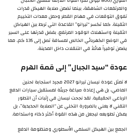
الفوري (800 نيوتن متر) القوة اللازمة لتسلق الكثبان
والمرتفعات الشاهقة، بينما تضمن صلابة الهيكل قدرات
تفوق التوقعات في مهام القطر وحمل معدات التخييم
الثقيلة. كما تكسر “تيرانو” القاعدة التي تربط بين الهياكل
الثقيلة واستهلاك الوقود المرتفع، بفضل قدرتها على السير
في الوضع الكهربائي الخالص لمسافة تصل إلى 135 كم، مما
يضمن توفيراً هائلاً في التنقلات داخل المدينة.
عودة “سيد الجبال” إلى قمة الهرم
لا تمثل عودة نيسان تيرانو 2027 مجرد استجابة لحنين
الماضي، بل هي إعادة صياغة جريئة لمستقبل سيارات الدفع
الرباعي الحقيقية. لقد نجحت نيسان في إثبات أن التطور
التقني لا يعني بالضرورة التخلي عن “الصلابة الحديدية”، بل
يمكن تطويعه ليجعل من هذه القوة أكثر ذكاء واستدامة.
الجمع بين الهيكل السلمي الأسطوري ومنظومة الدفع