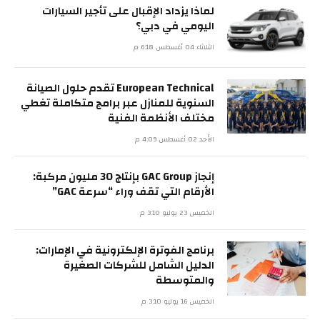
لماذا يزداد الإقبال على تأجير السيارات
اليومي في دبي؟
الثلاثاء 04 أغسطس 6:18 م
European Technical تقدم حلول الصيانة
السنوية للمنازل عبر برامج متكاملة تغطي
مختلف الأنظمة الفنية
الأحد 02 أغسطس 4:09 م
إنجاز GAC Group بإنتاج 30 مليون مركبة:
الأرقام التي تقف وراء “سرعة GAC”
الخميس 23 يوليو 3:10 م
برنامج الفوترة الإلكترونية في الإمارات:
الدليل الشامل للشركات الصغيرة
والمتوسطة
الخميس 16 يوليو 3:10 م