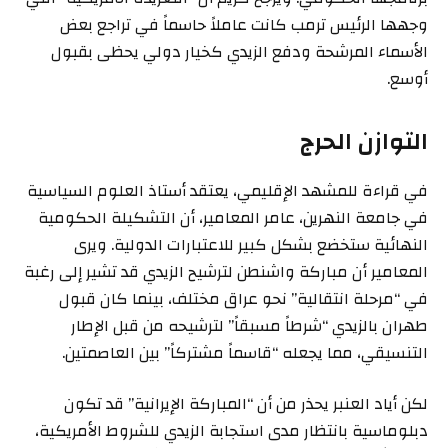
وجهها الرئيس ترمب كانت عاملاً حاسماً في تراجع بعض
الأسماء المرشحة ودفع الزيدي كخيار دولي يحظى بقبول
أوسع.
التوازن الحرج
في قراءة للمشهد الإقليمي، يعتقد أستاذ العلوم السياسية
في جامعة النهرين، عامر المعامير، أن التشكيلة الحكومية
النهائية ستخضع بشكل كبير للاعتبارات الدولية. ويرى
المعامير أن مباركة واشنطن لترشيح الزيدي قد تشير إلى رغبة
في “مرحلة انتقالية” نحو عراق مختلف، بينما كان قبول
طهران بالزيدي “شرطاً مسبقاً” لترشيحه من قبل الإطار
التنسيقي، مما يجعله “قاسماً مشتركاً” بين العاصمتين.
لكن أياد العنبر يحذر من أن “المباركة الإيرانية” قد تكون
دبلوماسية بانتظار مدى استجابة الزيدي للشروط الأمريكية،