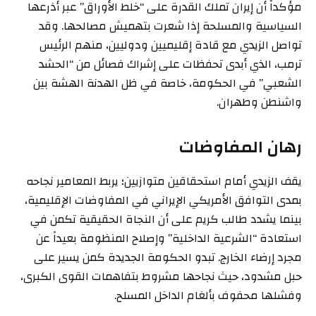
مؤكداً أن إيران تملك القدرة على “خلط الأوراق” عبر أذرعها
السياسية والمسلحة إذا شعرت بتهميش مصالحها. وقد
تواصل الزيدي مع قادة إقليميين ودوليين، منهم الرئيس
ترمب، الذي أبدى تحفظات على إشراك فصائل من “الحشد
الشعبي” في الحكومة، خاصة في ظل الهدنة الهشة بين
واشنطن وطهران.
رهان المفاوضات
يقف الزيدي أمام استحقاقين متوازيين؛ يربط المعامير نجاحه
بمدى التوافق الأمريكي الإيراني في المفاوضات الإقليمية،
بينما يشدد طالب كريم على أن النجاة الحقيقية تكمن في
استعادة “الشرعية الداخلية” وإصلاح المنظومة بعيداً عن
مجرد إرضاء الخارج. تبدو الحكومة الجديدة كمن يسير على
حبل مشدود، حيث نجاحها مشروط بتفاهمات القوى الكبرى،
وفشلها محفوف بألغام الداخل المسلح.