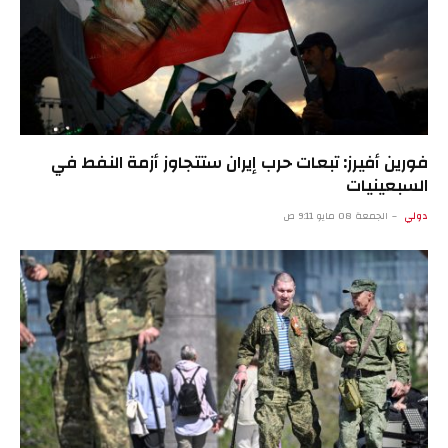
فورين أفيرز: تبعات حرب إيران ستتجاوز أزمة النفط في
السبعينيات
دولي
الجمعة 08 مايو 9:11 ص