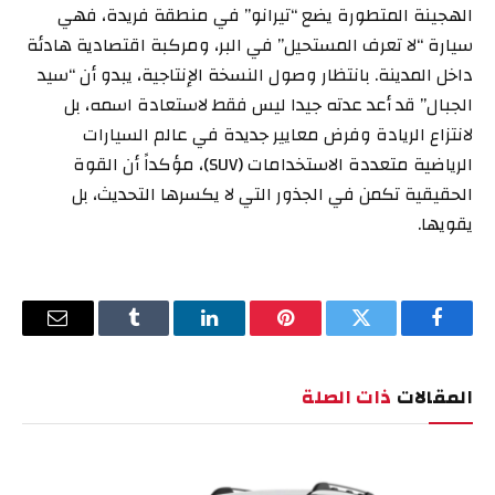
الهجينة المتطورة يضع “تيرانو” في منطقة فريدة، فهي
سيارة “لا تعرف المستحيل” في البر، ومركبة اقتصادية هادئة
داخل المدينة. بانتظار وصول النسخة الإنتاجية، يبدو أن “سيد
الجبال” قد أعد عدته جيدا ليس فقط لاستعادة اسمه، بل
لانتزاع الريادة وفرض معايير جديدة في عالم السيارات
الرياضية متعددة الاستخدامات (SUV)، مؤكداً أن القوة
الحقيقية تكمن في الجذور التي لا يكسرها التحديث، بل
يقويها.
فيسبوك
تويتر
بينتيريست
لينكدإن
Tumblr
البريد
الإلكترو
المقالات
ذات الصلة