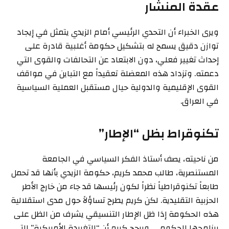
عقدة المنشار
ويرى الخبراء أن التحدي الرئيسي أمام الزيدي يتمثل في إيجاد
توازن دقيق يسمح له بتشكيل حكومة أغلبية قادرة على
إحداث تغيير فعلي، دون الابتعاد عن التحالفات والقوى التي
دعمته. وتزداد هذه المعضلة تعقيداً مع التباين في مواقف
القوى الإقليمية والدولية حيال مستقبل العملية السياسية
في العراق.
تكنوقراط بظل “الإطار”
من ناحيته، يصف أستاذ الفكر السياسي في الجامعة
المستنصرية، طالب محمد كريم، حكومة الزيدي بأنها قد تحمل
طابعاً تكنوقراطياً نظراً لكون رئيسها قد جاء من خارج الأطر
الحزبية التقليدية. لكن كريم يطرح تساؤلاً حول مدى استقلالية
هذه الحكومة إذا ظل الإطار التنسيقي يشرف من الظل على
برنامجها الحكومي. ويرجح كريم أن “التغريدة الأمريكية” التي