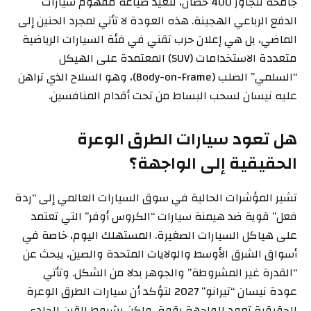
جامحة تتجاوز 400 حصان، لتعيد صياغة مفهوم سيارات
الدفع الرباعي الهجينة. هذه العودة لا تأتي لمجرد الحنين إلى
الماضي، بل هي إعلان حرب تقني في فئة السيارات الرياضية
متعددة الاستخدامات (SUV) المعتمدة على الهيكل
“السلمي” الصلب (Body-on-Frame)، وهو السلاح الذي تراهن
عليه نيسان لسحب البساط من تحت أقدام المنافسين.
هل تعود سيارات الطرق الوعرة
الحقيقية إلى الواجهة؟
تشير المؤشرات الحالية في سوق السيارات العالمي إلى “ردة
فعل” قوية ضد هيمنة سيارات “الكروس أوفر” التي تعتمد
على هياكل السيارات الصغيرة. المستهلك اليوم، خاصة في
أسواق الشرق الأوسط والولايات المتحدة والصين، يبحث عن
“القدرة غير المشروطة” والجوهر بدلا من الشكل. وتأتي
عودة نيسان “تيرانو” 2027 لتؤكد أن سيارات الطرق الوعرة
الحقيقية تعود للواجهة بقوة، ولكن بشروط القرن الحادي