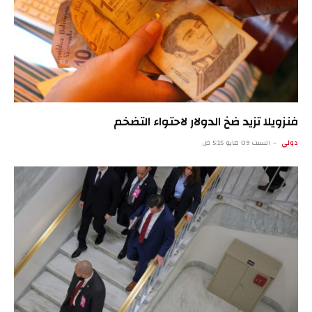
فنزويلا تزيد ضخ الدولار لاحتواء التضخم
دولي
السبت 09 مايو 5:15 ص