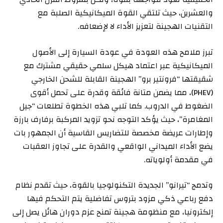
والعشرين، حيث تلتقي القوة الميكانيكية الصلبة مع
التقنيات الهجينة لتعزيز الأداء لا لإضعافه.
تبرز ملامح هذه العودة في عودة السيارة إلى الأصول
الميكانيكية عبر اعتماد هيكل سلمي حقيقي مشترك مع
شقيقتها “فرونتير برو” الهجينة القابلة للشحن الخارجي
(PHEV)، مما يضمن متانة فائقة وقدرة على تحمل أقوى
الضغوط في الدروب. كما تلبي هذه الخطوة تطلعات “جيل
المغامرة”، حيث يؤكد التوجه نحو تزويد المركبة برفارف بارزة
وإطارات عريضة مخصصة للتضاريس القاسية أن الجمهور بات
يضع الأداء الميداني الواقعي والقدرة على تجاوز العقبات
في مقدمة أولوياته.
وتدمج “تيرانو” الجديدة التكنولوجيا بالقوة، حيث تقدم نظام
دفع رباعي ذكي مزود بتروس تفاضلية يتم التحكم فيها
إلكترونيا، مع منظومة هجينة تمنح عزم دوران هائل يصل إلى