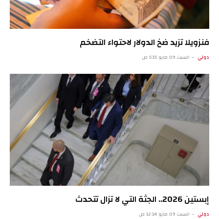
فنزويلا تزيد ضخ الدولار لاحتواء التضخم
دولي
السبت 09 مايو 5:15 ص
إبستين 2026.. الجثة التي لا تزال تتحدث
دولي
السبت 09 مايو 12:14 ص