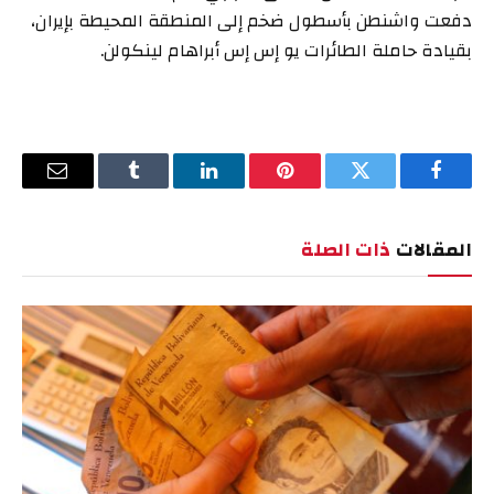
دفعت
واشنطن
بأسطول ضخم إلى المنطقة المحيطة بإيران،
بقيادة حاملة الطائرات يو إس إس أبراهام لينكولن.
فيسبوك
تويتر
بينتيريست
لينكدإن
Tumblr
البريد
الإلكترو
المقالات
ذات الصلة