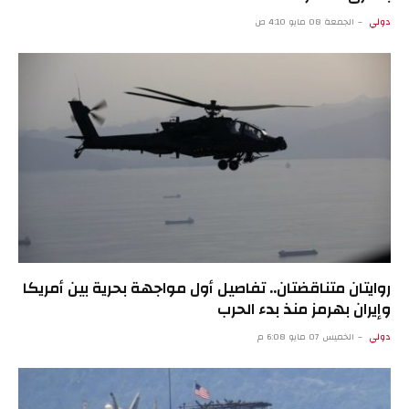
دولي
الجمعة 08 مايو 4:10 ص
روايتان متناقضتان.. تفاصيل أول مواجهة بحرية بين أمريكا
وإيران بهرمز منذ بدء الحرب
دولي
الخميس 07 مايو 6:08 م