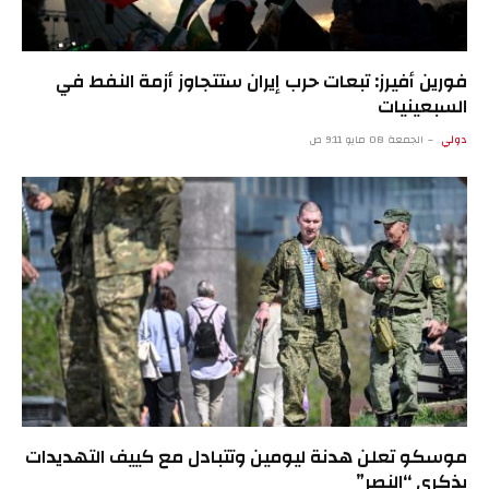
فورين أفيرز: تبعات حرب إيران ستتجاوز أزمة النفط في
السبعينيات
دولي
الجمعة 08 مايو 9:11 ص
موسكو تعلن هدنة ليومين وتتبادل مع كييف التهديدات
بذكرى “النصر”