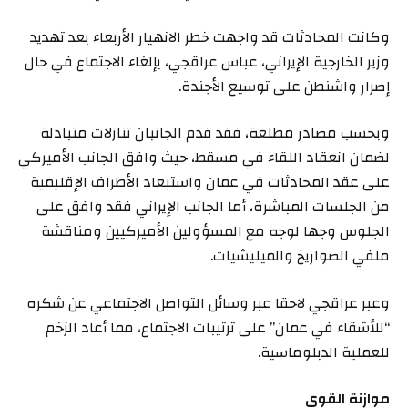
وكانت المحادثات قد واجهت خطر الانهيار الأربعاء بعد تهديد
وزير الخارجية الإيراني، عباس عراقجي، بإلغاء الاجتماع في حال
إصرار واشنطن على توسيع الأجندة.
وبحسب مصادر مطلعة، فقد قدم الجانبان تنازلات متبادلة
لضمان انعقاد اللقاء في مسقط، حيث وافق الجانب الأميركي
على عقد المحادثات في عمان واستبعاد الأطراف الإقليمية
من الجلسات المباشرة، أما الجانب الإيراني فقد وافق على
الجلوس وجها لوجه مع المسؤولين الأميركيين ومناقشة
ملفي الصواريخ والميليشيات.
وعبر عراقجي لاحقا عبر وسائل التواصل الاجتماعي عن شكره
“للأشقاء في عمان” على ترتيبات الاجتماع، مما أعاد الزخم
للعملية الدبلوماسية.
موازنة القوى