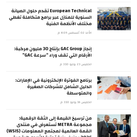
European Technical تقدم حلول الصيانة
السنوية للمنازل عبر برامج متكاملة تغطي
مختلف الأنظمة الفنية
الأحد 02 أغسطس 4:09 م
إنجاز GAC Group بإنتاج 30 مليون مركبة:
الأرقام التي تقف وراء “سرعة GAC”
الخميس 23 يوليو 3:10 م
برنامج الفوترة الإلكترونية في الإمارات:
الدليل الشامل للشركات الصغيرة
والمتوسطة
الخميس 16 يوليو 3:10 م
من ترسيخ القيمة إلى الثقة الرقمية:
مجموعة METRA تستعرض في منتدى
القمة العالمية لمجتمع المعلومات (WSIS)