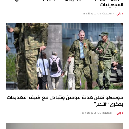
السبعينيات
دولي
الجمعة 08 مايو 9:11 ص
موسكو تعلن هدنة ليومين وتتبادل مع كييف التهديدات
بذكرى “النصر”
دولي
الجمعة 08 مايو 4:10 ص