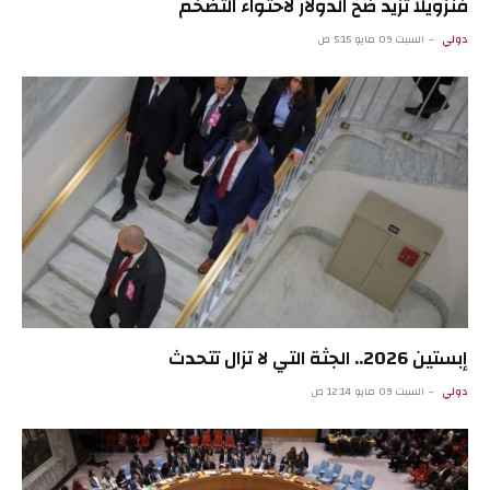
فنزويلا تزيد ضخ الدولار لاحتواء التضخم
دولي
السبت 09 مايو 5:15 ص
إبستين 2026.. الجثة التي لا تزال تتحدث
دولي
السبت 09 مايو 12:14 ص