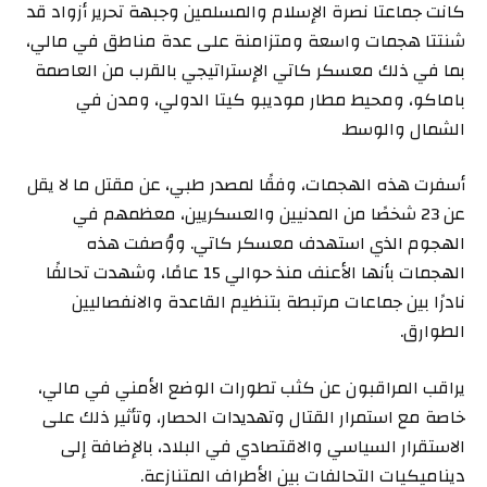
كانت جماعتا نصرة الإسلام والمسلمين وجبهة تحرير أزواد قد
شنتتا هجمات واسعة ومتزامنة على عدة مناطق في مالي،
بما في ذلك معسكر كاتي الإستراتيجي بالقرب من العاصمة
باماكو، ومحيط مطار موديبو كيتا الدولي، ومدن في
الشمال والوسط.
أسفرت هذه الهجمات، وفقًا لمصدر طبي، عن مقتل ما لا يقل
عن 23 شخصًا من المدنيين والعسكريين، معظمهم في
الهجوم الذي استهدف معسكر كاتي. ووُصفت هذه
الهجمات بأنها الأعنف منذ حوالي 15 عامًا، وشهدت تحالفًا
نادرًا بين جماعات مرتبطة بتنظيم القاعدة والانفصاليين
الطوارق.
يراقب المراقبون عن كثب تطورات الوضع الأمني في مالي،
خاصة مع استمرار القتال وتهديدات الحصار، وتأثير ذلك على
الاستقرار السياسي والاقتصادي في البلاد، بالإضافة إلى
ديناميكيات التحالفات بين الأطراف المتنازعة.