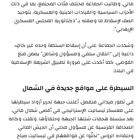
مالي. وطالبت الجماعة مختلف فئات المجتمع، بما في ذلك
الأحزاب السياسية والقيادات الدينية والعسكرية، بتوحيد
الصف لإسقاط ما وصفته بـ”دكتاتورية المجلس العسكري
الإرهابي”.
وشددت الجماعة على أن إسقاط السلطة وحده غير كافٍ،
داعية إلى “انتقال سلمي ومسؤول وشامل” يضمن منع
الفوضى. كما أكدت على ضرورة تطبيق الشريعة الإسلامية
في البلاد.
السيطرة على مواقع جديدة في الشمال
في تطور ميداني منفصل، أعلنت جبهة تحرير أزواد سيطرتها
على معسكر تيساليت الإستراتيجي في أقصى شمال مالي،
بعد سلسلة هجمات شنتها الجبهة وحلفاؤها. ونقلت وكالة
الصحافة الفرنسية عن مسؤول محلي أن الجيش المالي
وحلفاءه الروس “تخلّوا عن مواقعهم في تيساليت صباح