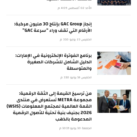
الأحد 02 أغسطس 4:09 م
إنجاز GAC Group بإنتاج 30 مليون مركبة:
الأرقام التي تقف وراء “سرعة GAC”
الخميس 23 يوليو 3:10 م
برنامج الفوترة الإلكترونية في الإمارات:
الدليل الشامل للشركات الصغيرة
والمتوسطة
الخميس 16 يوليو 3:10 م
من ترسيخ القيمة إلى الثقة الرقمية:
مجموعة METRA تستعرض في منتدى
القمة العالمية لمجتمع المعلومات (WSIS)
2026 بجنيف بنية تحتية للأصول الرقمية
المدعومة بالذهب
الجمعة 10 يوليو 10:19 م