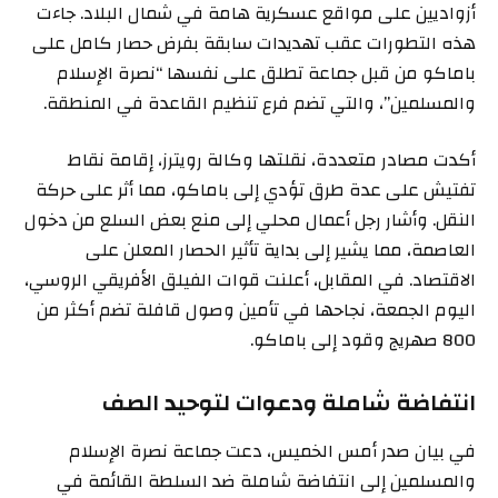
أزواديين على مواقع عسكرية هامة في شمال البلاد. جاءت
هذه التطورات عقب تهديدات سابقة بفرض حصار كامل على
باماكو من قبل جماعة تطلق على نفسها “نصرة الإسلام
والمسلمين”، والتي تضم فرع تنظيم القاعدة في المنطقة.
أكدت مصادر متعددة، نقلتها وكالة رويترز، إقامة نقاط
تفتيش على عدة طرق تؤدي إلى باماكو، مما أثر على حركة
النقل. وأشار رجل أعمال محلي إلى منع بعض السلع من دخول
العاصمة، مما يشير إلى بداية تأثير الحصار المعلن على
الاقتصاد. في المقابل، أعلنت قوات الفيلق الأفريقي الروسي،
اليوم الجمعة، نجاحها في تأمين وصول قافلة تضم أكثر من
800 صهريج وقود إلى باماكو.
انتفاضة شاملة ودعوات لتوحيد الصف
في بيان صدر أمس الخميس، دعت جماعة نصرة الإسلام
والمسلمين إلى انتفاضة شاملة ضد السلطة القائمة في