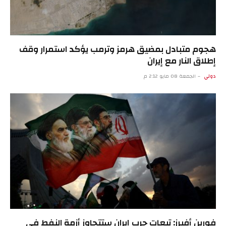
هجوم متبادل بمضيق هرمز وترمب يؤكد استمرار وقف
إطلاق النار مع إيران
دولي
الجمعة 08 مايو 2:12 م
فورين أفيرز: تبعات حرب إيران ستتجاوز أزمة النفط في