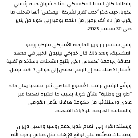
ولطالما كان النفط المكسيكي بمثابة شريان حياة رئيسي
لكوبا، حيث ذكر أحدث تقرير لشركة “بيمكس” أنها شحنت ما
يقرب من 20 ألف برميل من النفط يوميا إلى كوبا من يناير
حتى 30 سبتمبر 2025.
وفي سبتمبر زار وزير الخارجية الأميركي ماركو روبيو
المكسيك، وبعد ذلك قال خورخي بينيون الخبير في معهد
الطاقة بجامعة تكساس الذي يتتبع الشحنات باستخدام تقنية
الأقمار الاصطناعية إن الرقم انخفض إلى حوالي 7 آلاف برميل.
ووقّع الرئيس ترامب، الأسبوع الماضي، أمرا تنفيذيا يعلن حالة
“طوارئ وطنية” بشأن كوبا، بسبب ما اعتبره تهديدا غير
عادي واستثنائيا من حكومة هافانا للأمن القومي
والسياسة الخارجية للولايات المتحدة.
ويستند القرار إلى اتهام كوبا بدعم روسيا والصين وإيران
وجماعات مصنّفة على لوائح الإرهاب مثل حماس وحزب الله