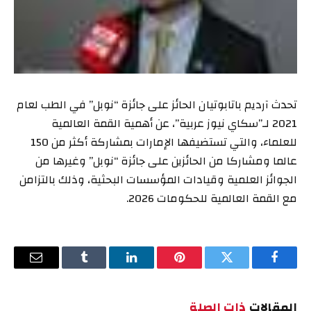
تحدث آرديم باتابوتيان الحائز على جائزة “نوبل” في الطب لعام
2021 لـ”سكاي نيوز عربية”، عن أهمية القمة العالمية
للعلماء، والتي تستضيفها الإمارات بمشاركة أكثر من 150
عالما ومشاركا من الحائزين على جائزة “نوبل” وغيرها من
الجوائز العلمية وقيادات المؤسسات البحثية، وذلك بالتزامن
مع القمة العالمية للحكومات 2026.
فيسبوك
تويتر
بينتيريست
لينكدإن
Tumblr
البريد
الإلكترو
المقالات
ذات الصلة