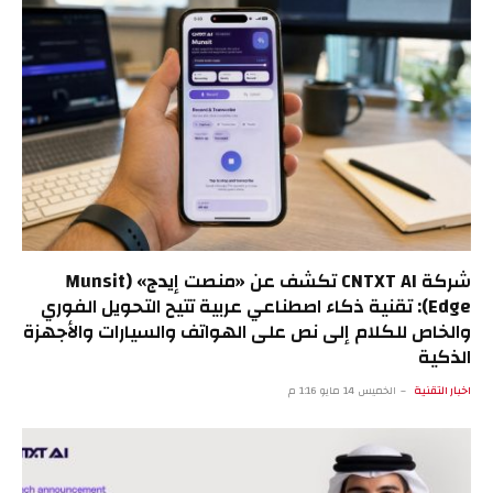
شركة CNTXT AI تكشف عن «منصت إيدج» (Munsit
Edge): تقنية ذكاء اصطناعي عربية تتيح التحويل الفوري
والخاص للكلام إلى نص على الهواتف والسيارات والأجهزة
الذكية
اخبار التقنية
الخميس 14 مايو 1:16 م