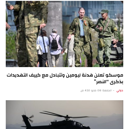
موسكو تعلن هدنة ليومين وتتبادل مع كييف التهديدات
بذكرى “النصر”
دولي
الجمعة 08 مايو 4:10 ص