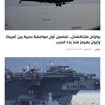
روايتان متناقضتان.. تفاصيل أول مواجهة بحرية بين أمريكا
وإيران بهرمز منذ بدء الحرب
دولي
الخميس 07 مايو 6:08 م