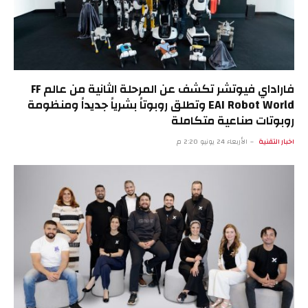
فاراداي فيوتشر تكشف عن المرحلة الثانية من عالم FF
EAI Robot World وتطلق روبوتاً بشرياً جديداً ومنظومة
روبوتات صناعية متكاملة
اخبار التقنية
الأربعاء 24 يونيو 2:20 م