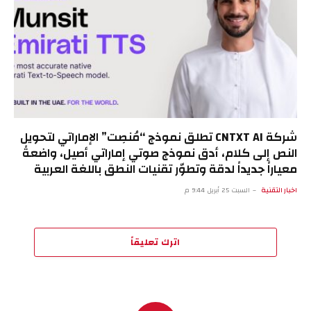
شركة CNTXT AI تطلق نموذج “مُنصِت” الإماراتي لتحويل
النص إلى كلام، أدق نموذج صوتي إماراتي أصيل، واضعةً
معياراً جديداً لدقة وتطوّر تقنيات النطق باللغة العربية
اخبار التقنية
السبت 25 أبريل 9:44 م
اترك تعليقاً