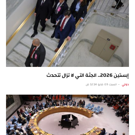
إبستين 2026.. الجثة التي لا تزال تتحدث
دولي
السبت 09 مايو 12:14 ص