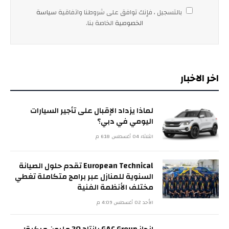
بالتسجيل ، فإنك توافق على شروطنا واتفاقية
سياسة
الخصوصية
الخاصة بنا.
اخر الاخبار
لماذا يزداد الإقبال على تأجير السيارات
اليومي في دبي؟
الثلاثاء 04 أغسطس 6:18 م
European Technical تقدم حلول الصيانة
السنوية للمنازل عبر برامج متكاملة تغطي
مختلف الأنظمة الفنية
الأحد 02 أغسطس 4:09 م