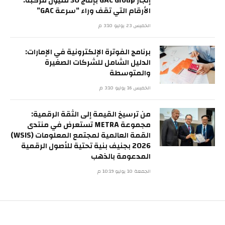
إنجاز GAC Group بإنتاج 30 مليون مركبة:
الأرقام التي تقف وراء “سرعة GAC”
الخميس 23 يوليو 3:10 م
برنامج الفوترة الإلكترونية في الإمارات:
الدليل الشامل للشركات الصغيرة
والمتوسطة
الخميس 16 يوليو 3:10 م
من ترسيخ القيمة إلى الثقة الرقمية:
مجموعة METRA تستعرض في منتدى
القمة العالمية لمجتمع المعلومات (WSIS)
2026 بجنيف بنية تحتية للأصول الرقمية
المدعومة بالذهب
الجمعة 10 يوليو 10:19 م