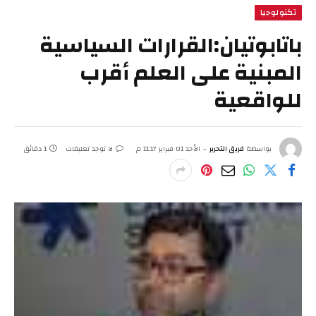
تكنولوجيا
باتابوتيان:القرارات السياسية
المبنية على العلم أقرب
للواقعية
بواسطة
فريق التحرير
الأحد 01 فبراير 11:17 م
لا توجد تعليقات
1 دقائق