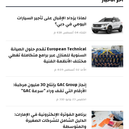
لماذا يزداد الإقبال على تأجير السيارات
اليومي في دبي؟
الثلاثاء 04 أغسطس 6:18 م
European Technical تقدم حلول الصيانة
السنوية للمنازل عبر برامج متكاملة تغطي
مختلف الأنظمة الفنية
الأحد 02 أغسطس 4:09 م
إنجاز GAC Group بإنتاج 30 مليون مركبة:
الأرقام التي تقف وراء “سرعة GAC”
الخميس 23 يوليو 3:10 م
برنامج الفوترة الإلكترونية في الإمارات:
الدليل الشامل للشركات الصغيرة
والمتوسطة