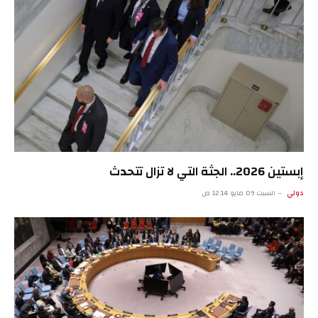
إبستين 2026.. الجثة التي لا تزال تتحدث
دولي
السبت 09 مايو 12:14 ص