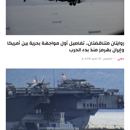
روايتان متناقضتان.. تفاصيل أول مواجهة بحرية بين أمريكا
وإيران بهرمز منذ بدء الحرب
دولي
الخميس 07 مايو 6:08 م