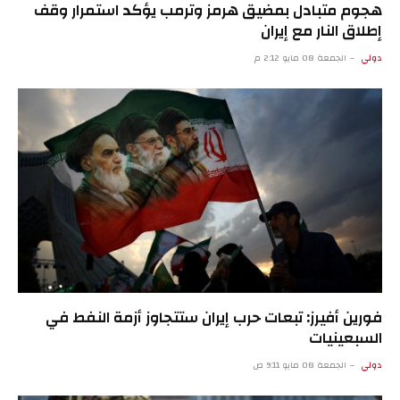
هجوم متبادل بمضيق هرمز وترمب يؤكد استمرار وقف
إطلاق النار مع إيران
دولي
الجمعة 08 مايو 2:12 م
فورين أفيرز: تبعات حرب إيران ستتجاوز أزمة النفط في
السبعينيات
دولي
الجمعة 08 مايو 9:11 ص