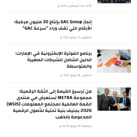
الأحد 02 أغسطس 4:09 م
إنجاز GAC Group بإنتاج 30 مليون مركبة:
الأرقام التي تقف وراء “سرعة GAC”
الخميس 23 يوليو 3:10 م
برنامج الفوترة الإلكترونية في الإمارات:
الدليل الشامل للشركات الصغيرة
والمتوسطة
الخميس 16 يوليو 3:10 م
من ترسيخ القيمة إلى الثقة الرقمية:
مجموعة METRA تستعرض في منتدى
القمة العالمية لمجتمع المعلومات (WSIS)
2026 بجنيف بنية تحتية للأصول الرقمية
المدعومة بالذهب
الجمعة 10 يوليو 10:19 م