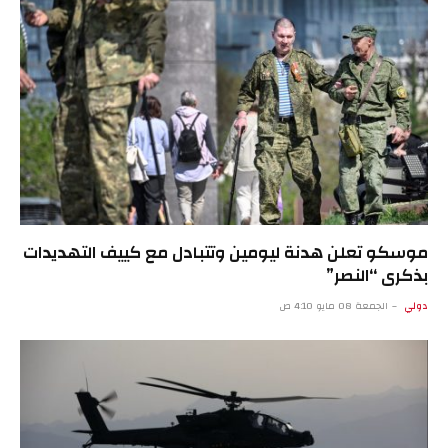
موسكو تعلن هدنة ليومين وتتبادل مع كييف التهديدات
بذكرى “النصر”
دولي
الجمعة 08 مايو 4:10 ص