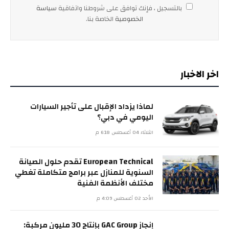
بالتسجيل ، فإنك توافق على شروطنا واتفاقية
سياسة
الخصوصية
الخاصة بنا.
اخر الاخبار
لماذا يزداد الإقبال على تأجير السيارات
اليومي في دبي؟
الثلاثاء 04 أغسطس 6:18 م
European Technical تقدم حلول الصيانة
السنوية للمنازل عبر برامج متكاملة تغطي
مختلف الأنظمة الفنية
الأحد 02 أغسطس 4:09 م
إنجاز GAC Group بإنتاج 30 مليون مركبة: