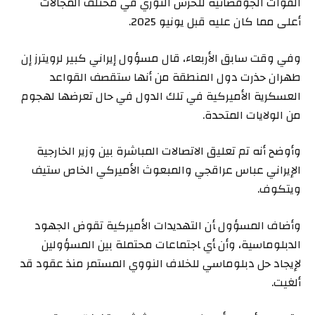
القوات الجوفضائية للحرس الثوري في مختلف المجالات
أعلى مما كان عليه قبل يونيو 2025.
وفي وقت سابق الأربعاء، قال مسؤول ​إيراني كبير لرويترز إن
طهران حذرت ‌دول المنطقة من أنها ستقصف ⁠القواعد
العسكرية الأميركية في تلك ‌الدول ​في حال تعرضها لهجوم
من الولايات المتحدة.
وأوضح أنه ‌تم تعليق الاتصالات ⁠المباشرة بين وزير الخارجية
الإيراني ‌عباس ​عراقجي
والمبعوث الأميركي الخاص ستيف
ويتكوف.
وأضاف المسؤول ‍أن التهديدات الأميركية تقوض الجهود
الدبلوماسية، ‌وأن ‍أي ‍اجتماعات محتملة بين المسؤولين
‌لإيجاد حل دبلوماسي للخلاف النووي المستمر منذ عقود قد
ألغيت.