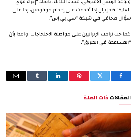
وتوعد
الرئيس الأميركي، مساء الثلاثاء، باتخاذ “إجراء قوي
للغاية” ضد إيران إذا أقدمت على إعدام موقوفين، ردا على
سؤال صحافي في شبكة “سي بي إس”.
كما حث ترامب الإيرانيين على مواصلة الاحتجاجات، واعدا بأن
“المساعدة في الطريق”.
فيسبوك
تويتر
بينتيريست
لينكدإن
Tumblr
البريد
الإلكترو
المقالات
ذات الصلة