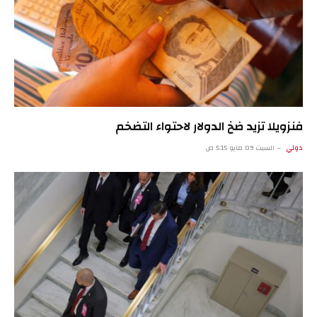
فنزويلا تزيد ضخ الدولار لاحتواء التضخم
دولي
السبت 09 مايو 5:15 ص