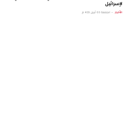
لإسرائيل
الأخبار
الجمعة 03 أبريل 4:15 م
الجنائية الدولية تمضي في إجراءات تأديبية ضد المدعي
العام
الأخبار
الجمعة 03 أبريل 11:13 ص