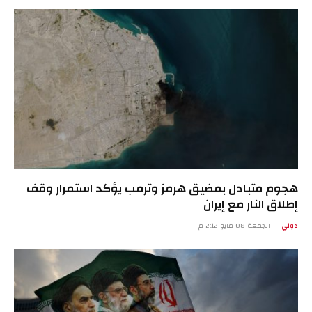
هجوم متبادل بمضيق هرمز وترمب يؤكد استمرار وقف
إطلاق النار مع إيران
دولي
الجمعة 08 مايو 2:12 م