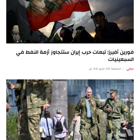
فورين أفيرز: تبعات حرب إيران ستتجاوز أزمة النفط في
السبعينيات
دولي
الجمعة 08 مايو 9:11 ص