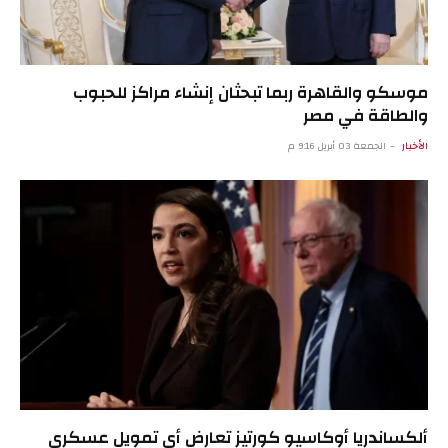
موسكو والقاهرة ربما تبحثان إنشاء مراكز للحبوب
والطاقة في مصر
الأخبار
الجمعة 03 أبريل 9:16 م
ألكساندريا أوكاسيو كورتيز تعارض أي تمويل عسكري