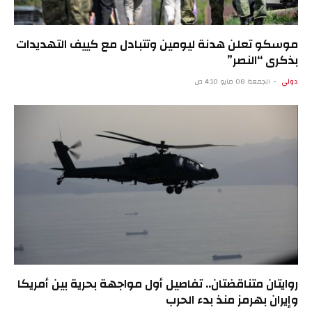
موسكو تعلن هدنة ليومين وتتبادل مع كييف التهديدات
بذكرى “النصر”
دولي
الجمعة 08 مايو 4:10 ص
روايتان متناقضتان.. تفاصيل أول مواجهة بحرية بين أمريكا
وإيران بهرمز منذ بدء الحرب