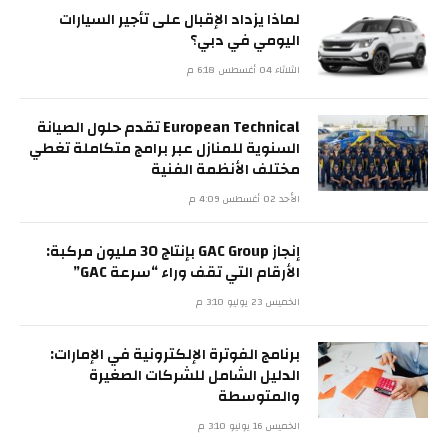
لماذا يزداد الإقبال على تأجير السيارات
اليومي في دبي؟
الثلاثاء 04 أغسطس 6:18 م
European Technical تقدم حلول الصيانة
السنوية للمنازل عبر برامج متكاملة تغطي
مختلف الأنظمة الفنية
الأحد 02 أغسطس 4:09 م
إنجاز GAC Group بإنتاج 30 مليون مركبة:
الأرقام التي تقف وراء “سرعة GAC”
الخميس 23 يوليو 3:10 م
برنامج الفوترة الإلكترونية في الإمارات:
الدليل الشامل للشركات الصغيرة
والمتوسطة
الخميس 16 يوليو 3:10 م