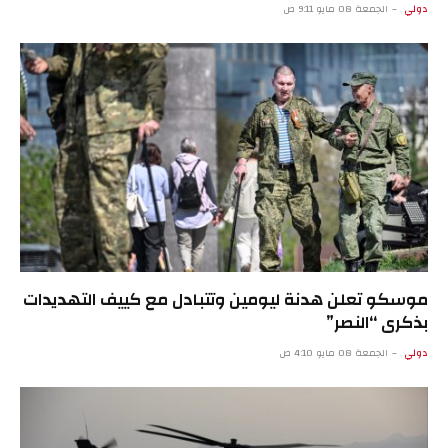
دولي
الجمعة 08 مايو 9:11 ص
موسكو تعلن هدنة ليومين وتتبادل مع كييف التهديدات
بذكرى “النصر”
دولي
الجمعة 08 مايو 4:10 ص