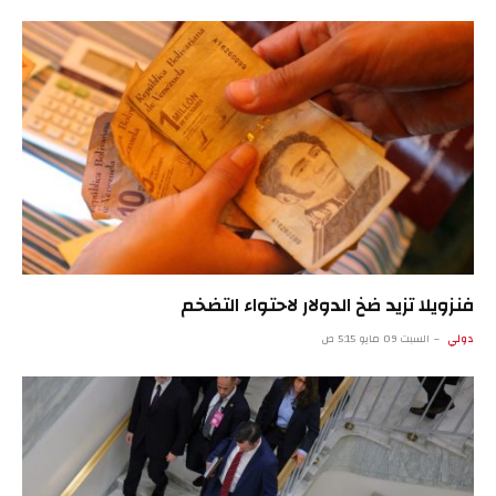
فنزويلا تزيد ضخ الدولار لاحتواء التضخم
دولي
السبت 09 مايو 5:15 ص