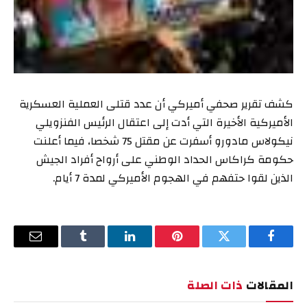
كشف تقرير صحفي أميركي أن عدد قتلى العملية العسكرية
الأميركية الأخيرة التي أدت إلى اعتقال الرئيس الفنزويلي
نيكولاس مادورو أسفرت عن مقتل 75 شخصا، فيما أعلنت
حكومة كراكاس الحداد الوطني على أرواح أفراد الجيش
الذين لقوا حتفهم في الهجوم الأميركي لمدة 7 أيام.
فيسبوك
تويتر
بينتيريست
لينكدإن
Tumblr
البريد
الإلكترو
المقالات
ذات الصلة