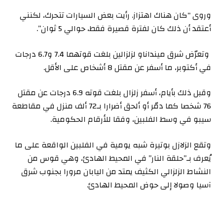
وروى “كان هناك اهتزاز. رأيت بعض السيارات تتحرك، لكنني
أعتقد أن ذلك كان لفترة قصيرة فقط، حوالي 5 ثوان”.
وتعرّض شرق مينداناو لزلزالين بلغت قوتهما 7.4 و6.7 درجات
في أكتوبر، ما أسفر عن مقتل 8 أشخاص على الأقل.
وقبل ذلك بأيام، أسفر زلزال بلغت قوته 6.9 درجات عن مقتل
76 شخصا كما دمّر أو ألحق أضرارا بـ72 ألف منزل في مقاطعة
سيبو في وسط الفلبين، وفقا للأرقام الحكومية.
وتقع الزلازل بوتيرة شبه يومية في الفلبين الواقعة على ما
يُعرف بـ”حلقة النار” في المحيط الهادئ، وهي قوس من
النشاط الزلزالي الكثيف يمتد من اليابان مرورا بجنوب شرق
آسيا وصولا إلى حوض المحيط الهادئ.