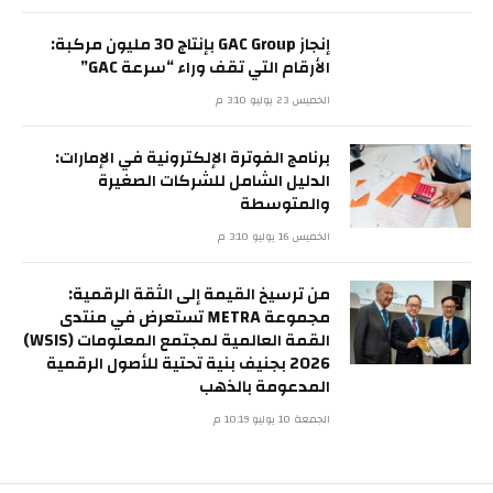
إنجاز GAC Group بإنتاج 30 مليون مركبة:
الأرقام التي تقف وراء “سرعة GAC”
الخميس 23 يوليو 3:10 م
برنامج الفوترة الإلكترونية في الإمارات:
الدليل الشامل للشركات الصغيرة
والمتوسطة
الخميس 16 يوليو 3:10 م
من ترسيخ القيمة إلى الثقة الرقمية:
مجموعة METRA تستعرض في منتدى
القمة العالمية لمجتمع المعلومات (WSIS)
2026 بجنيف بنية تحتية للأصول الرقمية
المدعومة بالذهب
الجمعة 10 يوليو 10:19 م