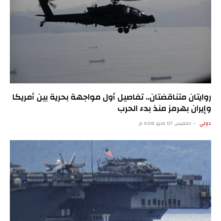
روايتان متناقضتان.. تفاصيل أول مواجهة بحرية بين أمريكا
وإيران بهرمز منذ بدء الحرب
دولي
الخميس 07 مايو 6:08 م