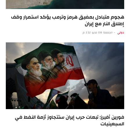
هجوم متبادل بمضيق هرمز وترمب يؤكد استمرار وقف
إطلاق النار مع إيران
دولي
الجمعة 08 مايو 2:12 م
فورين أفيرز: تبعات حرب إيران ستتجاوز أزمة النفط في
السبعينيات