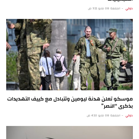
دولي
الجمعة 08 مايو 9:11 ص
موسكو تعلن هدنة ليومين وتتبادل مع كييف التهديدات
بذكرى “النصر”
دولي
الجمعة 08 مايو 4:10 ص