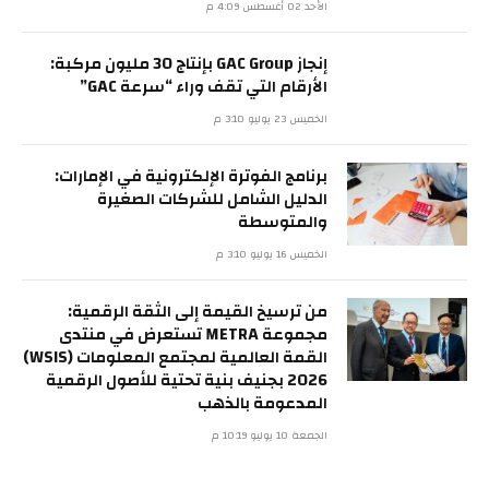
الأحد 02 أغسطس 4:09 م
إنجاز GAC Group بإنتاج 30 مليون مركبة:
الأرقام التي تقف وراء “سرعة GAC”
الخميس 23 يوليو 3:10 م
برنامج الفوترة الإلكترونية في الإمارات:
الدليل الشامل للشركات الصغيرة
والمتوسطة
الخميس 16 يوليو 3:10 م
من ترسيخ القيمة إلى الثقة الرقمية:
مجموعة METRA تستعرض في منتدى
القمة العالمية لمجتمع المعلومات (WSIS)
2026 بجنيف بنية تحتية للأصول الرقمية
المدعومة بالذهب
الجمعة 10 يوليو 10:19 م