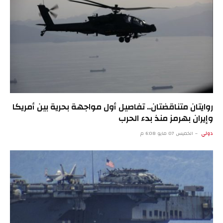
روايتان متناقضتان.. تفاصيل أول مواجهة بحرية بين أمريكا
وإيران بهرمز منذ بدء الحرب
دولي
الخميس 07 مايو 6:08 م