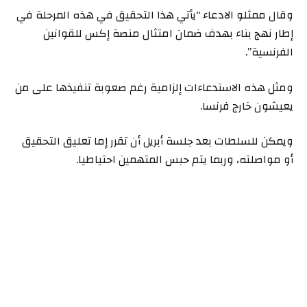
وقال ممثلو الادعاء “يأتي هذا التحقيق في ‌هذه المرحلة في
إطار نهج بناء بهدف ضمان امتثال منصة إكس للقوانين
الفرنسية”.
ومثل هذه الاستدعاءات إلزامية رغم صعوبة تنفيذها على من
يعيشون خارج فرنسا.
ويمكن للسلطات بعد جلسة أبريل أن تقرر إما تعليق التحقيق
أو مواصلته، وربما يتم ⁠حبس المتهمين احتياطيا.
فيسبوك
تويتر
بينتيريست
لينكدإن
Tumblr
البريد
الإلكترو
المقالات
ذات الصلة