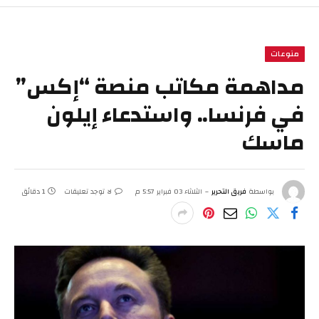
منوعات
مداهمة مكاتب منصة “إكس”
في فرنسا.. واستدعاء إيلون
ماسك
بواسطة
فريق التحرير
الثلاثاء 03 فبراير 5:57 م
لا توجد تعليقات
1 دقائق