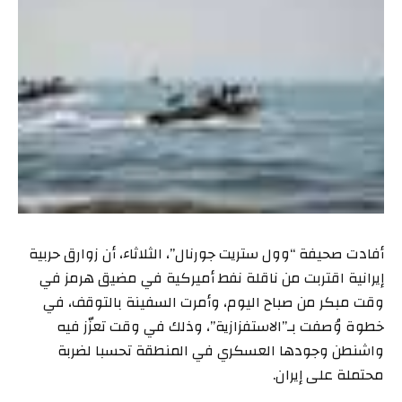
أفادت صحيفة “وول ستريت جورنال”، الثلاثاء، أن زوارق حربية
إيرانية اقتربت من ناقلة نفط أميركية في مضيق هرمز في
وقت مبكر من صباح اليوم، وأمرت السفينة بالتوقف، في
خطوة وُصفت بـ”الاستفزازية”، وذلك في وقت تعزّز فيه
واشنطن وجودها العسكري في المنطقة تحسبا لضربة
محتملة على إيران.