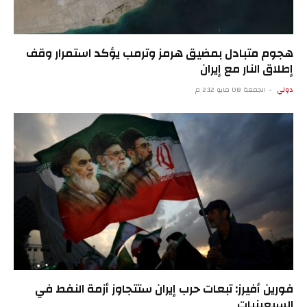
هجوم متبادل بمضيق هرمز وترمب يؤكد استمرار وقف
إطلاق النار مع إيران
دولي
الجمعة 08 مايو 2:12 م
فورين أفيرز: تبعات حرب إيران ستتجاوز أزمة النفط في
السبعينيات