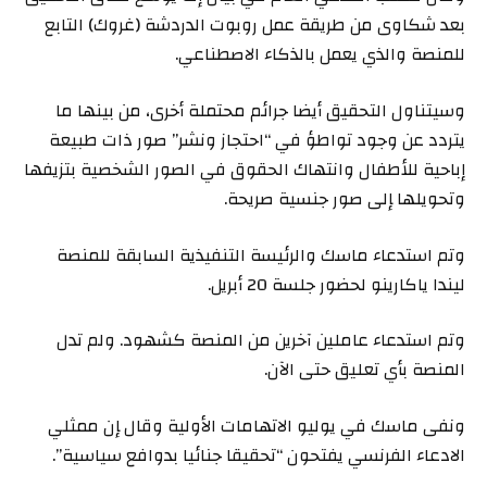
بعد شكاوى من طريقة عمل روبوت الدردشة (غروك) التابع
للمنصة والذي يعمل بالذكاء الاصطناعي.
وسيتناول التحقيق أيضا جرائم محتملة ​أخرى، من بينها ما
يتردد عن وجود تواطؤ في “احتجاز ونشر” صور ذات طبيعة
إباحية للأطفال وانتهاك الحقوق في الصور الشخصية بتزيفها
وتحويلها ‍إلى صور جنسية صريحة.
وتم ⁠استدعاء ماسك والرئيسة التنفيذية السابقة للمنصة
ليندا ياكارينو لحضور جلسة 20 أبريل.
وتم استدعاء عاملين آخرين من المنصة كشهود. ولم تدل
المنصة بأي تعليق حتى الآن.
ونفى ‌ماسك في يوليو الاتهامات الأولية وقال ‍إن ممثلي
الادعاء الفرنسي يفتحون “تحقيقا جنائيا بدوافع سياسية”.