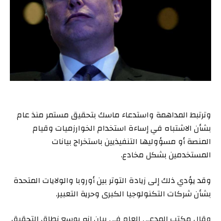
وترتبط المداهمة واستدعاء ماسك بتحقيق مستمر منذ عام
بشأن الاشتباه ‌في إساءة استخدام الخوارزميات وقيام
المنصة أو مسؤوليها التنفيذيين باستخراج بيانات
⁠المستخدمين بشكل مخادع.
وقد يؤدي ذلك إلى زيادة التوتر بين أوروبا والولايات ‌المتحدة
بشأن شركات التكنولوجيا ​الكبرى وحرية التعبير.
وقال مكتب المدعي العام في بيان إنه يوسع نطاق التحقيق