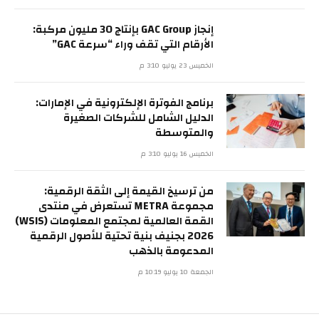
إنجاز GAC Group بإنتاج 30 مليون مركبة:
الأرقام التي تقف وراء “سرعة GAC”
الخميس 23 يوليو 3:10 م
برنامج الفوترة الإلكترونية في الإمارات:
الدليل الشامل للشركات الصغيرة
والمتوسطة
الخميس 16 يوليو 3:10 م
من ترسيخ القيمة إلى الثقة الرقمية:
مجموعة METRA تستعرض في منتدى
القمة العالمية لمجتمع المعلومات (WSIS)
2026 بجنيف بنية تحتية للأصول الرقمية
المدعومة بالذهب
الجمعة 10 يوليو 10:19 م