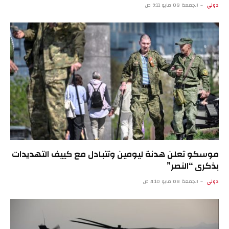
دولي
الجمعة 08 مايو 9:11 ص
موسكو تعلن هدنة ليومين وتتبادل مع كييف التهديدات
بذكرى “النصر”
دولي
الجمعة 08 مايو 4:10 ص