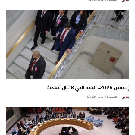
إبستين 2026.. الجثة التي لا تزال تتحدث
دولي
السبت 09 مايو 12:14 ص