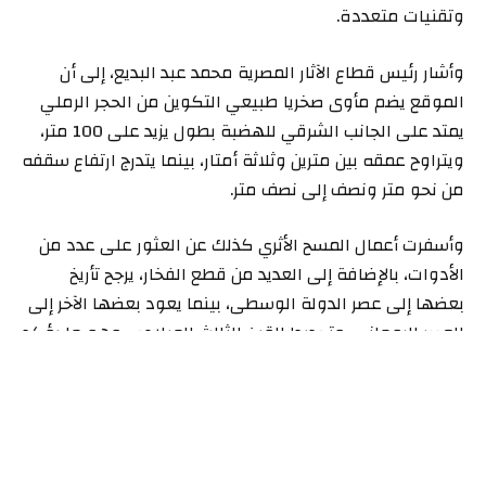
وتقنيات متعددة.
وأشار رئيس قطاع الآثار المصرية محمد عبد البديع، إلى أن
الموقع يضم مأوى صخريا طبيعي التكوين من الحجر الرملي
يمتد على الجانب الشرقي للهضبة بطول يزيد على 100 متر،
ويتراوح عمقه بين مترين وثلاثة أمتار، بينما يتدرج ارتفاع سقفه
من نحو متر ونصف إلى نصف متر.
وأسفرت أعمال المسح الأثري كذلك عن العثور على عدد من
الأدوات، بالإضافة إلى العديد من قطع الفخار، يرجح تأريخ
بعضها إلى عصر الدولة الوسطى، بينما يعود بعضها الآخر إلى
العصر الروماني، وتحديدا القرن الثالث الميلادي، وهو ما يؤكد
استمرارية استخدام الموقع على مدار آلاف السنين.
وقال رئيس البعثة هشام حسين إن أعمال التوثيق داخل
المأوى الصخري أسفرت عن العثور على كميات كبيرة من
فضلات الحيوانات، مما يشير إلى استخدامه في عصور لاحقة