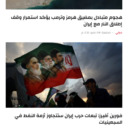
هجوم متبادل بمضيق هرمز وترمب يؤكد استمرار وقف
إطلاق النار مع إيران
دولي
الجمعة 08 مايو 2:12 م
فورين أفيرز: تبعات حرب إيران ستتجاوز أزمة النفط في
السبعينيات