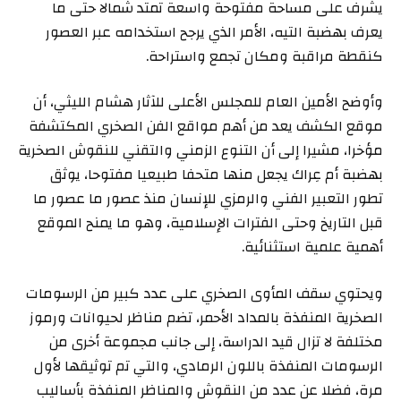
يشرف على مساحة مفتوحة واسعة تمتد شمالا حتى ما
يعرف بهضبة التيه، الأمر الذي يرجح استخدامه عبر العصور
كنقطة مراقبة ومكان تجمع واستراحة.
وأوضح الأمين العام للمجلس الأعلى للآثار هشام الليثي، أن
موقع الكشف يعد من أهم مواقع الفن الصخري المكتشفة
مؤخرا، مشيرا إلى أن التنوع الزمني والتقني للنقوش الصخرية
بهضبة أم عِراك يجعل منها متحفا طبيعيا مفتوحا، يوثق
تطور التعبير الفني والرمزي للإنسان منذ عصور ما عصور ما
قبل التاريخ وحتى الفترات الإسلامية، وهو ما يمنح الموقع
أهمية علمية استثنائية.
ويحتوي سقف المأوى الصخري على عدد كبير من الرسومات
الصخرية المنفذة بالمداد الأحمر، تضم مناظر لحيوانات ورموز
مختلفة لا تزال قيد الدراسة، إلى جانب مجموعة أخرى من
الرسومات المنفذة باللون الرمادي، والتي تم توثيقها لأول
مرة، فضلا عن عدد من النقوش والمناظر المنفذة بأساليب