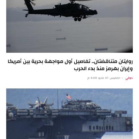
روايتان متناقضتان.. تفاصيل أول مواجهة بحرية بين أمريكا
وإيران بهرمز منذ بدء الحرب
دولي
الخميس 07 مايو 6:08 م