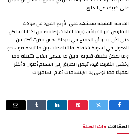
على كييف من الخارج.
المرحلة المقبلة ستشهد على الأرجح المزيد من جولات
التفاوض غير المباشر، وربما لقاءات إضافية بين الأطراف. لكن
حتى الآن، يبدو أن الجميع في مرحلة “جس نبض”، أكثر من
الدخول في تسوية شاملة. فالتناقضات بين ما تريده موسكو
وما يمكن لكييف قبوله، وبين ما يسعى الغرب لتثبيته وما
يخشى التفريط فيه، تجعل الطريق إلى السلام أطول وأكثر
تعقيدًا مما توحي به الابتسامات أمام الكاميرات.
فيسبوك
تويتر
بينتيريست
لينكدإن
Tumblr
البريد
الإلكترو
المقالات
ذات الصلة