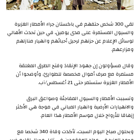
لقي 300 شخص حتفهم في باكستان جراء الأمطار الغزيرة
والسيول المستمرة على مدى يومين، في حين تحدث الأهالي
لوسائل الإعلام عن حزنهم لرحيل أحبائهم وانهيار منازلهم
ومزارعهم.
وقال مسؤولون إن جهود الإنقاذ وفتح الطرق المغلقة
مستمرة مع صرف أموال مخصصة للطوارئ، وأوضحوا أن
الأمطار الغزيرة ستستمر حتى 21 أغسطس/آب.
وتسببت الأمطار والسيول المفاجئة وصواعق البرق
والانهيارات الأرضية وانهيار المباني في موجة هي الأكثر
إزهاقا للأرواح خلال موسم الأمطار هذا العام.
وبحلول صباح اليوم السبت، تأكدت وفاة 340 شخصا مع
وجود المزيد في عداد المفقودين في تلال وجبال إقليم خيبر