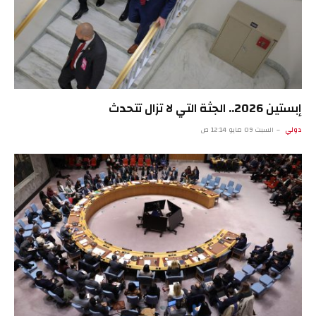
إبستين 2026.. الجثة التي لا تزال تتحدث
دولي
السبت 09 مايو 12:14 ص