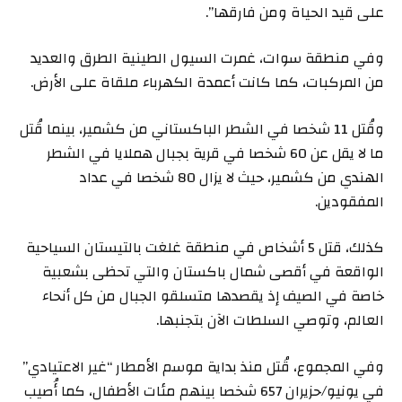
على قيد الحياة ومن فارقها”.
وفي منطقة سوات، غمرت السيول الطينية الطرق والعديد
من المركبات، كما كانت أعمدة الكهرباء ملقاة على الأرض.
وقُتل 11 شخصا في الشطر الباكستاني من كشمير، بينما قُتل
ما لا يقل عن 60 شخصا في قرية بجبال هملايا في الشطر
الهندي من كشمير، حيث لا يزال 80 شخصا في عداد
المفقودين.
كذلك، قتل 5 أشخاص في منطقة غلغت بالتيستان السياحية
الواقعة في أقصى شمال باكستان والتي تحظى بشعبية
خاصة في الصيف إذ يقصدها متسلقو الجبال من كل أنحاء
العالم، وتوصي السلطات الآن بتجنبها.
وفي المجموع، قُتل منذ بداية موسم الأمطار “غير الاعتيادي”
في يونيو/حزيران 657 شخصا بينهم مئات الأطفال، كما أُصيب