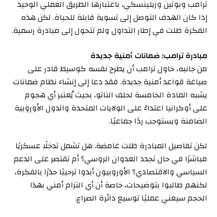
ترامب وبوتين وزيلينسكي، باعتبارها الطريق العملي الوحيد
إذا كان الهدف التوصل إلى تسوية قابلة للحياة. لكن هذه
الفكرة ظلت في إطار التداول ولم تتحول إلى مبادرة رسمية.
مبادرة ترامب: ضمانات أمنية جديدة
من جانبه، حاول ترامب أن يطرح نفسه كوسيط قادر على
صياغة قواعد أمنية جديدة. فقد دعا إلى إنشاء نظام ضمانات
يشبه المادة الخامسة لحلف الناتو، بحيث يُعتبر أي هجوم
على أوكرانيا اعتداءً على الولايات المتحدة والدول الأوروبية
الضامنة ويستوجب ردًا جماعيًا.
لكن تفاصيل المبادرة ظلت غامضة. هل تشمل تدخلًا عسكريًا
مباشرًا في حال تجدد العدوان الروسي؟ أم تقتصر على الدعم
السياسي والاقتصادي؟ الأوروبيون أبدوا ترحيبًا حذرًا بالفكرة،
لكنهم طالبوا بتوضيحات، خاصة أن أي التزام أمني بهذا
الحجم سيعني عمليًا توسيع دائرة الصراع.