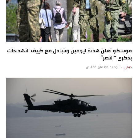
موسكو تعلن هدنة ليومين وتتبادل مع كييف التهديدات
بذكرى “النصر”
دولي
الجمعة 08 مايو 4:10 ص