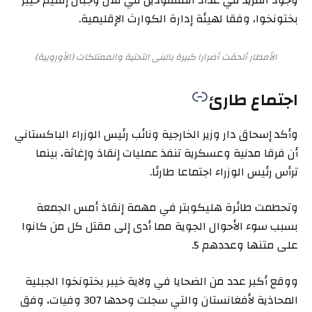
بختونخوا، وفقا لهيئة إدارة الكوارث الإقليمية.
الأمطار ألحقت أضرارا كبيرة بالبنى التحتية والممتلكات (الأوروبية)
اجتماع طارئ
وأكد إسحاق دار وزير الخارجية ونائب رئيس الوزراء الباكستاني
أن فرقا مدنية وعسكرية تنفذ عمليات إنقاذ وإغاثة، بينما
ترأس رئيس الوزراء اجتماعا طارئا.
وتحطمت طائرة هليكوبتر في مهمة إنقاذ أمس الجمعة
بسبب سوء الأحوال الجوية مما أدى إلى مقتل كل من كانوا
على متنها وعددهم 5.
ووقع أكبر عدد من الضحايا في ولاية خيبر بختونخوا الجبلية
المحاذية لأفغانستان والتي سجلت وحدها 307 وفيات، وفق