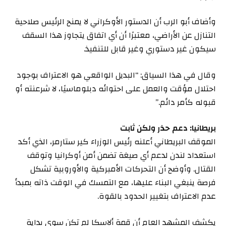
وأضاف أبو الرب أن الدستور الأوكراني لا يمنح الرئيس صلاحية
التنازل عن الأراضي، معتبرًا أن أي اتفاق يتجاوز هذا السقف
سيكون غير دستوري وغير قابل للتنفيذ.
وقال في هذا السياق: “البديل الواقعي هو الاعتراف بوجود
احتلال مؤقت والعمل على احتوائه دبلوماسيًا، لا شرعنته أو
قبوله كأمر دائم.”
بريطانيا: دعم حذر ولكن ثابت
الموقف البريطاني أعلنه رئيس الوزراء كير ستارمر، الذي أكد
استعداد لندن لدعم أي صيغة تضمن أمن أوكرانيا وتوقف
القتال. وأوضح أن التحركات الأمبركية والأوروبية تشكل
فرصة ينبغي البناء عليها، مع التمسك في الوقت ذاته بمبدأ
عدم الاعتراف بتغيير الحدود بالقوة.
يكشف المشهد العام أن قمة ألاسكا لم تكن سوى بداية