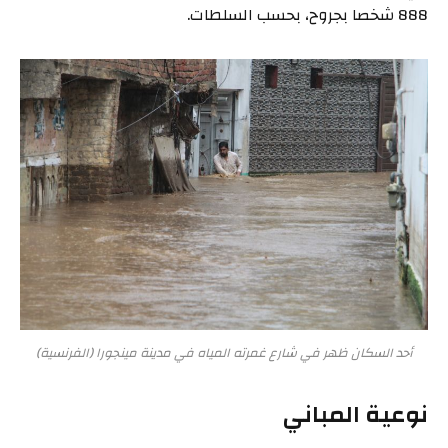
888 شخصا بجروح، بحسب السلطات.
أحد السكان ظهر في شارع غمرته المياه في مدينة مينجورا (الفرنسية)
نوعية المباني