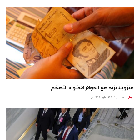
فنزويلا تزيد ضخ الدولار لاحتواء التضخم
دولي
السبت 09 مايو 5:15 ص