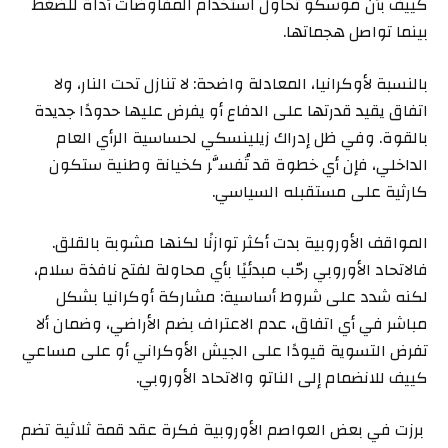
كييف بأن موسكو تحاول استخدام المفاوضات أداة للضغط
بينما تواصل هجماتها.
بالنسبة لأوكرانيا، المعادلة واضحة: لا تنازل تحت النار، ولا
اتفاق يقيد قدرتها على الدفاع أو يفرض عليها حدودًا جديدة
بالقوة. وفي ظل إدراك زيلينسكي لحساسية الرأي العام
الداخلي، فإن أي خطوة قد تُفسَّر كخيانة وطنية ستكون
كارثية على مستقبله السياسي.
المواقف الأوروبية بدت أكثر توازنًا لكنها مشوبة بالقلق.
فالاتحاد الأوروبي رحّب مبدئيًا بأي محاولة لفتح نافذة سلام،
لكنه شدد على شروط أساسية: مشاركة أوكرانيا بشكل
مباشر في أي اتفاق، عدم الاعتراف بضم الأراضي، وضمان ألا
تفرض التسوية قيودًا على الجيش الأوكراني أو على مساعي
كييف للانضمام إلى الناتو والاتحاد الأوروبي.
برزت في بعض العواصم الأوروبية فكرة عقد قمة ثلاثية تضم