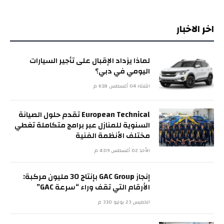
اخر الاخبار
لماذا يزداد الإقبال على تأجير السيارات
اليومي في دبي؟
الثلاثاء 04 أغسطس 6:18 م
European Technical تقدم حلول الصيانة
السنوية للمنازل عبر برامج متكاملة تغطي
مختلف الأنظمة الفنية
الأحد 02 أغسطس 4:09 م
إنجاز GAC Group بإنتاج 30 مليون مركبة:
الأرقام التي تقف وراء “سرعة GAC”
الخميس 23 يوليو 3:10 م