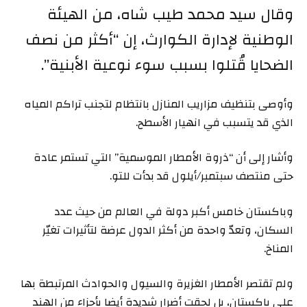
وقال سيد محمد طيب شاه، من الهيئة
الوطنية لإدارة الكوارث، إن “أكثر من نصف
الضحايا قُتلوا بسبب سوء نوعية الأبنية”.
وأوصى بتنظيف مزاريب المنازل بانتظام لتجنب تراكم المياه
الذي قد يتسبب في انهيار الأسطح.
وأشار إلى أن “ذروة الأمطار الموسمية” التي تستمر عادة
حتى منتصف سبتمبر/أيلول قد بدأت للتو.
وباكستان خامس أكبر دولة في العالم من حيث عدد
السكان، وتعدّ واحدة من أكثر الدول عرضة لتأثيرات تغيّر
المناخ.
ولم تقتصر الأمطار الغزيرة والسيول والحوادث المرتبطة بها
على باكستان، بل لحقت أضرار شديدة أيضا بأجزاء من الهند