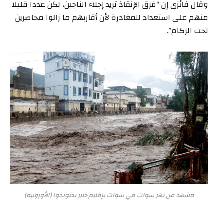
وقال فائزي إن “فرق الإنقاذ تريد إجلاء الناجين، لكن عددا قليلا
منهم على استعداد للمغادرة لأن أقاربهم ما زالوا محاصرين
تحت الركام”.
مشهد من نهر سوات في سوات بإقليم خيبر بختونخوا (الأوروبية)