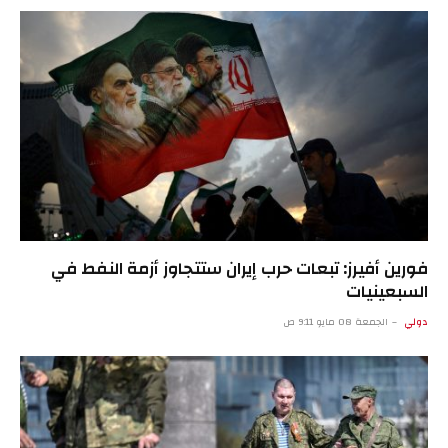
فورين أفيرز: تبعات حرب إيران ستتجاوز أزمة النفط في
السبعينيات
دولي
الجمعة 08 مايو 9:11 ص