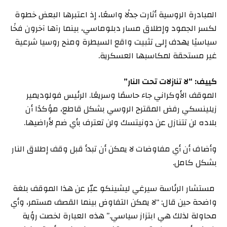
المبادرة الروسية أثارت جدلًا واسعًا، إذ اعتبرها البعض خطوة
لكسر الجمود وإطلاق مسار دبلوماسي، بينما رآها آخرون فخًا
سياسيًا يهدف إلى تثبيت واقع السيطرة ومنح روسيا شرعية
غير مستحقة لمكاسبها العسكرية.
كييف: “لا تنازلات تحت النار”
الموقف الأوكراني جاء حاسمًا وسريعًا. الرئيس فولوديمير
زيلينسكي رفض المقترح الروسي بشكل قاطع، مؤكدًا أن
بلاده لن تتنازل عن دونيتسك ولن تعترف بأي ضم لأراضيها.
وأضاف أن أي مفاوضات لا يمكن أن تبدأ قبل وقف إطلاق النار
بشكل كامل.
مستشار الرئاسة سيرغي ليشينكو عبّر عن هذا الموقف بلغة
واضحة حين قال: “لا يمكن التفاوض بينما القصف مستمر، وأي
محاولة لذلك هي ابتزاز سياسي.” هذه العبارة لخصت رؤية