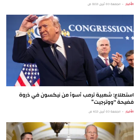
الأخبار
الجمعة 03 أبريل 11:13 ص
استطلاع: شعبية ترمب أسوأ من نيكسون في ذروة
فضيحة “ووترجيت”
الأخبار
الجمعة 03 أبريل 6:13 ص