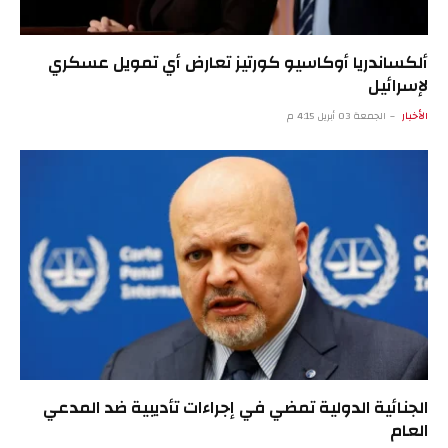
ألكساندريا أوكاسيو كورتيز تعارض أي تمويل عسكري
لإسرائيل
الأخبار
الجمعة 03 أبريل 4:15 م
الجنائية الدولية تمضي في إجراءات تأديبية ضد المدعي
العام