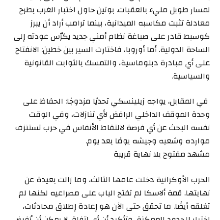
لمسار طويل مليء بالعقبات. بوتين حاول اختبار الغرب بطرح
معادلة تثبت مكاسبه الميدانية، بينما ترامب أراد أن يبرز
كوسيط قادر على صياغة نظام أمني جديد يكرّس عودته إلى
الساحة الدولية. أما أوروبا، فاختارت السير بين خطين: الانفتاح
على أي مبادرة دبلوماسية، والتمسك بالثوابت القانونية
والسياسية.
في المقابل، يواجه زيلينسكي تحديًا مزدوجًا: الحفاظ على
وحدة الموقف الداخلي الرافض لأي تنازلات، وفي الوقت
نفسه البحث عن أي فرصة لالتقاط الأنفاس في حرب تستنزف
موارده وشعبه وجيشه يومًا بعد يوم.
مشهد مفتوح بلا نهاية قريبة
الحرب الأوكرانية دخلت عامها الثالث، وما زالت بعيدة عن
نهايتها. قمة ألاسكا لم تفتح الباب على مصراعيه لكنها لم
تغلقه أيضًا. ما تحقق حتى الآن هو إعادة إطلاق محادثات،
اختبار للحدود الممكنة، وتأكيد أن أي اتفاق لا يمكن أن يُفرض