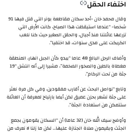
اختفاء الحقل
وقال محمد خان -أحد سكان مقاطعة بونر التي قتل فيها 91
شخصا- “عندما استيقظت هذا الصباح، كانت الأرض التي
تزرعها عائلتنا منذ أجيال، والحقل الصغير حيث كنا نلعب
الكريكت على مدى سنوات، قد اختفيا”.
وأضاف الرجل البالغ 48 عاما “يبدو كأن الجبل انهار، المنطقة
مغطاة بالطين والصخور الضخمة”، مشيرا إلى أنه انتشل “19
جثة من تحت الركام”.
وتابع “نواصل البحث عن أقارب مفقودين، وفي كل مرة نعثر
على جثة نشعر بحزن عميق لكن أيضا بارتياح لمعرفة أن العائلة
ستتمكن من استعادة الجثة”.
وأوضح سيف الله خان (32 عاما) أن “السكان يقومون بجمع
الجثث ويقيمون صلاة الجنازة عليها… لكن ما زلنا لا نعرف من