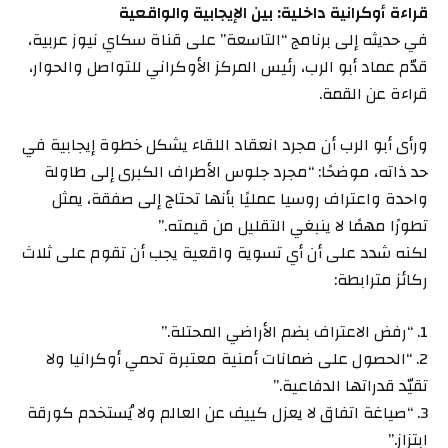
قراءة أوكرانية داخلية: بين الإيجابية والواقعية
في حديثه إلى برنامج “التاسعة” على قناة سكاي نيوز عربية،
قدّم عماد أبو الرب، رئيس المركز الأوكراني للتواصل والحوار،
قراءة عن القمة.
ورأى أبو الرب أن مجرد انعقاد اللقاء يشكل خطوة إيجابية في
حد ذاته، موضحًا: “مجرد جلوس الأطراف الكبرى إلى طاولة
واحدة واعتراف روسيا عمليًا بأنها تحتاج إلى صفقة، يمثل
تطورًا مهمًا لا ينبغي التقليل من قيمته.”
لكنه شدد على أن أي تسوية واقعية يجب أن تقوم على ثلاث
ركائز مترابطة:
1. “رفض الاعتراف بضم الأراضي المحتلة.”
2. “الحصول على ضمانات أمنية معتبرة تحمي أوكرانيا ولا
تقيّد قدراتها الدفاعية.”
3. “صياغة اتفاق لا يعزل كييف عن العالم ولا يُستخدم كورقة
ابتزاز.”