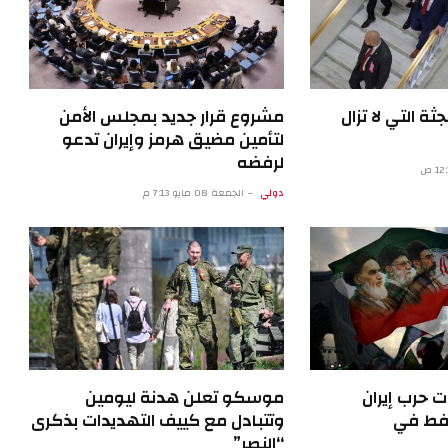
ن 2026.. الجثة التي لا تزال
مشروع قرار جديد بمجلس الأمن
لتأمين مضيق هرمز وإيران تدعو
لرفضه
دولي
الجمعة 08 مايو 7:13 م
ت حرب إيران
موسكو تعلن هدنة ليومين
نفط في
وتتبادل مع كييف التهديدات بذكرى
“النصر”