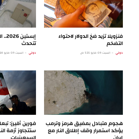
فنزويلا تزيد ضخ الدولار لاحتواء
إبستي
التضخم
تتحدث
دولي
السبت 09 مايو 5:15 ص
دولي
السبت 09 مايو 12:14 ص
هجوم متبادل بمضيق هرمز وترمب
فورين أفيرز: تبعا
يؤكد استمرار وقف إطلاق النار مع
ستتجاوز أزمة ال
إيران
السبعينيات