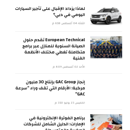
لماذا يزداد الإقبال على تأجير السيارات
اليومي في دبي؟
الثلاثاء 04 أغسطس 6:18 م
European Technical تقدم حلول
الصيانة السنوية للمنازل عبر برامج
متكاملة تغطي مختلف الأنظمة
الفنية
الأحد 02 أغسطس 4:09 م
إنجاز GAC Group بإنتاج 30 مليون
مركبة: الأرقام التي تقف وراء “سرعة
GAC”
الخميس 23 يوليو 3:10 م
برنامج الفوترة الإلكترونية في
الإمارات: الدليل الشامل للشركات