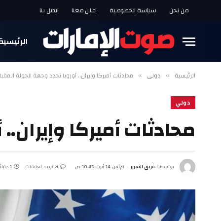
من نحن
سياسة الخصوصية
اعلن معنا
اتصل بنا
الرئيسية
الرئيسية
دولي
محادثات أميركا وإيران.. أوروبا تحدد وجهة الجولة المقبل
»
»
دولي
محادثات أميركا وإيران..
بواسطة
فريق التحرير
الإثنين 14 أبريل 10:45 ص
لا توجد تعليقات
1 دقائق