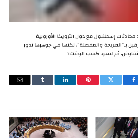
 محادثات إسطنبول مع دول الترويكا الأوروبية
طرفين بـ”الصريحة والمفصلة”، لكنها في جوهرها تدور
لتفاوض، أم لمجرد كسب الوقت؟
فيسبوك
تويتر
بينتيريست
لينكدإن
Tumblr
البريد
الإلكترون