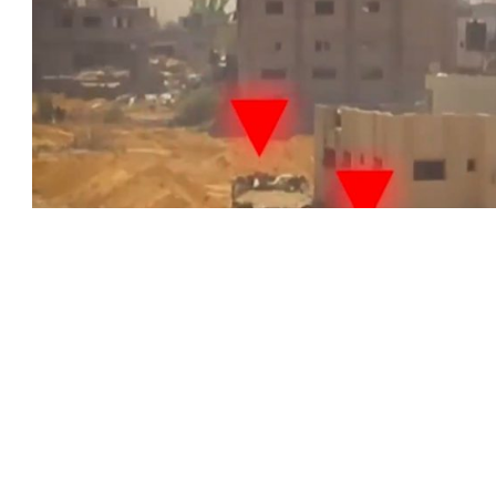
إسلامي -اليوم الجمعة- مشاهد من تفجير حقل ألغام