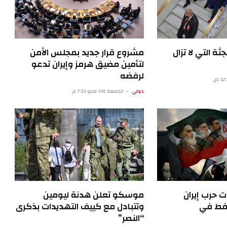
ن 2026.. الجثة التي لا تزال
مشروع قرار جديد بمجلس الأمن
لتأمين مضيق هرمز وإيران تدعو
لرفضه
دولي
الجمعة 08 مايو 7:13 م
ت حرب إيران
موسكو تعلن هدنة ليومين
نفط في
وتتبادل مع كييف التهديدات بذكرى
“النصر”