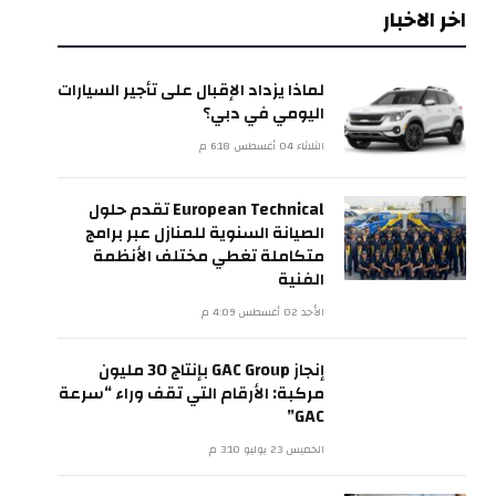
اخر الاخبار
لماذا يزداد الإقبال على تأجير السيارات
اليومي في دبي؟
الثلاثاء 04 أغسطس 6:18 م
European Technical تقدم حلول
الصيانة السنوية للمنازل عبر برامج
متكاملة تغطي مختلف الأنظمة
الفنية
الأحد 02 أغسطس 4:09 م
ي
إنجاز GAC Group بإنتاج 30 مليون
مركبة: الأرقام التي تقف وراء “سرعة
GAC”
الخميس 23 يوليو 3:10 م