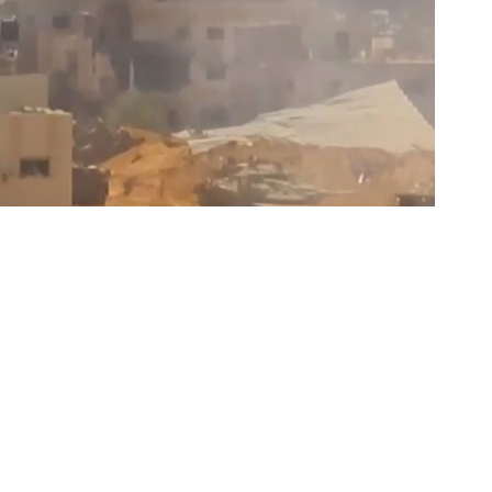
بثت سرايا القدس الجناح العسكري لحركة الجهاد ال