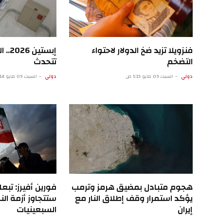
فنزويلا تزيد ضخ الدولار لاحتواء
إبستي
التضخم
تتحدث
دولي
السبت 09 مايو 5:15 ص
دولي
السبت 09 مايو 12:14 ص
هجوم متبادل بمضيق هرمز وترمب
فورين أفيرز: تبعا
يؤكد استمرار وقف إطلاق النار مع
ستتجاوز أزمة ال
إيران
السبعينيات