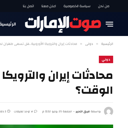
من نحن
سياسة الخصوصية
اعلن معنا
اتصل بنا
الرئيسية
الرئيسية
دولي
محادثات إيران والترويكا الأوروبية..هل تسعى طهران 
»
»
دولي
محادثات إيران والترويك
الوقت؟
بواسطة
فريق التحرير
الجمعة 25 يوليو 11:12 م
لا توجد تعليقات
1 دقائق