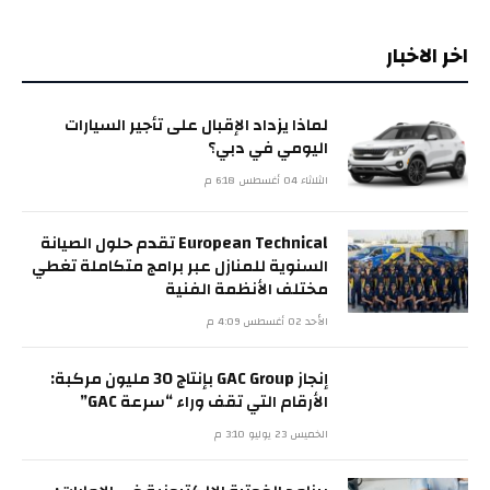
اخر الاخبار
لماذا يزداد الإقبال على تأجير السيارات
اليومي في دبي؟
الثلاثاء 04 أغسطس 6:18 م
European Technical تقدم حلول الصيانة
السنوية للمنازل عبر برامج متكاملة تغطي
مختلف الأنظمة الفنية
الأحد 02 أغسطس 4:09 م
إنجاز GAC Group بإنتاج 30 مليون مركبة:
الأرقام التي تقف وراء “سرعة GAC”
الخميس 23 يوليو 3:10 م