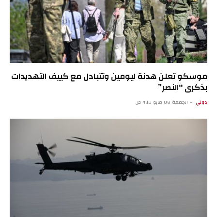
موسكو تعلن هدنة ليومين وتتبادل مع كييف التهديدات
بذكرى “النصر”
دولي
الجمعة 08 مايو 4:10 ص