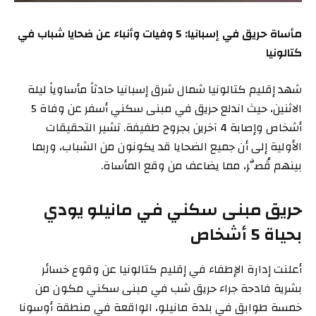
مأساة حريق في إسبانيا: 5 وفيات وأنباء عن ضحايا شباب في
كتالونيا
شهد إقليم كتالونيا شمال شرق إسبانيا حادثاً مأساوياً ليلة
الاثنين، حيث اندلع حريق في مبنى سكني أسفر عن وفاة 5
أشخاص وإصابة 4 آخرين بجروح طفيفة. تشير التحقيقات
الأولية إلى أن جميع الضحايا قد يكونون من الشباب، وربما
بينهم قُصَّر، مما يضاعف من وقع المأساة.
حريق مبنى سكني في مانيلو يودي
بحياة 5 أشخاص
أعلنت إدارة الإطفاء في إقليم كتالونيا عن وقوع خسائر
بشرية فادحة جراء حريق شب في مبنى سكني مكون من
خمسة طوابق في بلدة مانيلو، الواقعة في منطقة أوسونا