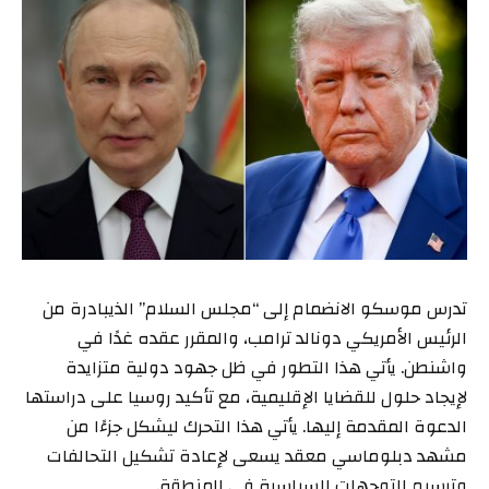
تدرس موسكو الانضمام إلى “مجلس السلام” الذيبادرة من
الرئيس الأمريكي دونالد ترامب، والمقرر عقده غدًا في
واشنطن. يأتي هذا التطور في ظل جهود دولية متزايدة
لإيجاد حلول للقضايا الإقليمية، مع تأكيد روسيا على دراستها
الدعوة المقدمة إليها. يأتي هذا التحرك ليشكل جزءًا من
مشهد دبلوماسي معقد يسعى لإعادة تشكيل التحالفات
وترسيم التوجهات السياسية في المنطقة.