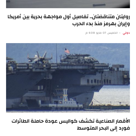
روايتان متناقضتان.. تفاصيل أول مواجهة بحرية بين أمريكا
وإيران بهرمز منذ بدء الحرب
دولي
الخميس 07 مايو 6:08 م
الأقمار الصناعية تكشف كواليس عودة حاملة الطائرات
فورد إلى البحر المتوسط