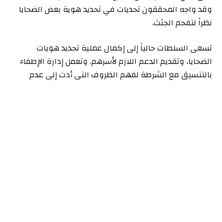
وقد واجه المحققون تحديات في تحديد هوية بعض الضحايا
نظراً لتفحم الجثث.
تسعى السلطات حالياً إلى إكمال عملية تحديد هويات
الضحايا، وتقديم الدعم اللازم لأسرهم. وتعمل إدارة الإطفاء
بالتنسيق مع الشرطة لفهم الظروف التي أدت إلى عدم
تمكن الضحايا من إخلاء المبنى في الوقت المناسب، وما إذا
كانت هناك أي عوامل ساهمت في تفاقم الوضع.
تُعد حرائق المباني السكنية من الحوادث الخطيرة التي
تتطلب استجابة سريعة وفعالة. ويُعتقد أن التبليغ عن الحادث
وانتشار ألسنة اللهب داخل غرفة التخزين كانت من الأسباب
الرئيسية التي حالت دون إنقاذ الأشخاص المحاصرين.
ماذا بعد؟
يتواصل التحقيق في أسباب الحريق، وستركز الجهود