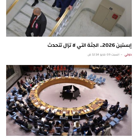
إبستين 2026.. الجثة التي لا تزال تتحدث
دولي
السبت 09 مايو 12:14 ص