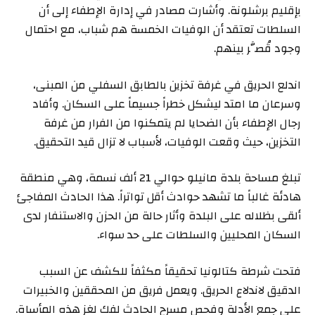
بإقليم برشلونة. وأشارت مصادر في إدارة الإطفاء إلى أن
السلطات تعتقد أن الوفيات الخمسة هم شباب، مع احتمال
وجود قُصَّر بينهم.
اندلع الحريق في غرفة تخزين بالطابق السفلي من المبنى،
وسرعان ما امتد ليشكل خطراً جسيماً على السكان. وأفاد
رجال الإطفاء بأن الضحايا لم يتمكنوا من الفرار من غرفة
التخزين، حيث وقعت الوفيات، لأسباب لا تزال قيد التحقيق.
تبلغ مساحة بلدة مانيلو حوالي 21 ألف نسمة، وهي منطقة
هادئة غالباً ما تشهد حوادث أقل تواتراً. هذا الحادث المفاجئ
ألقى بظلاله على البلدة وأثار حالة من الحزن والاستنفار لدى
السكان المحليين والسلطات على حد سواء.
فتحت شرطة كتالونيا تحقيقاً مكثفاً للكشف عن السبب
الدقيق لاندلاع الحريق. ويعمل فريق من المحققين والخبيرات
على جمع الأدلة وفحص مسرح الحادث لفك لغز هذه المأساة.