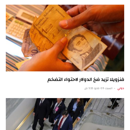
فنزويلا تزيد ضخ الدولار لاحتواء التضخم
دولي
السبت 09 مايو 5:15 ص