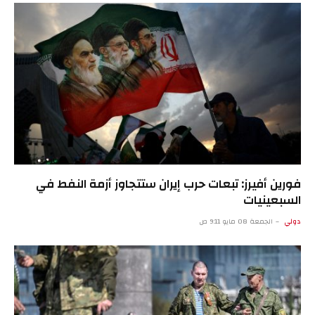
فورين أفيرز: تبعات حرب إيران ستتجاوز أزمة النفط في
السبعينيات
دولي
الجمعة 08 مايو 9:11 ص