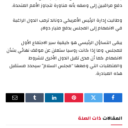
دفع مراقبين إلى وصفه بأنه مناورة لتجاوز الأمم المتحدة.
وطالبت إدارة الرئيس الأمريكي دونالد ترمب الدول الراغبة
في الانضمام إلى المجلس بدفع مليار دولار.
يبقى التساؤل الرئيسي هو كيفية سير الاجتماع الأول
للمجلس، وما إذا كانت روسيا ستعلن عن موقف نهائي بشأن
الانضمام. كما أن مدى تقبل الدول الأخرى للشروط
والمتطلبات التي وضعها “مجلس السلام” سيحدد مستقبل
هذه المبادرة.
فيسبوك
تويتر
بينتيريست
لينكدإن
Tumblr
البريد
الإلكترو
المقالات
ذات الصلة