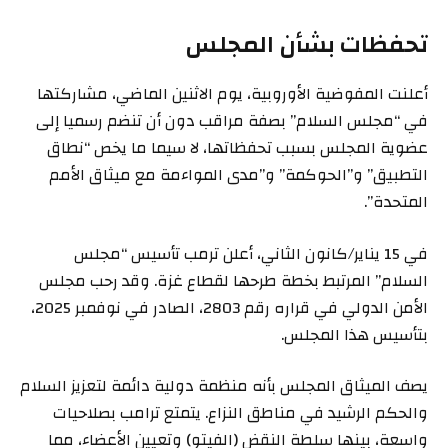
تحفظات بشأن المجلس
أعلنت المفوضية الأوروبية، يوم الاثنين الماضي، مشاركتها
في “مجلس السلام” بصفة مراقب دون أن تنضم رسميا إلى
عضوية المجلس بسبب تحفظاتها، لا سيما ما يخص “نطاق
التطبيق” و”الحوكمة” و”مدى المواءمة مع ميثاق الأمم
المتحدة”.
في 15 يناير/كانون الثاني، أعلن ترمب تأسيس “مجلس
السلام” المرتبط بخطة طرحها لقطاع غزة. وقد رحب مجلس
الأمن الدولي في قراره رقم 2803، الصادر في نوفمبر 2025،
بتأسيس هذا المجلس.
يصف الميثاق المجلس بأنه منظمة دولية دائمة لتعزيز السلام
والحكم الرشيد في مناطق النزاع. يتمتع ترامب بصلاحيات
واسعة، بينها سلطة النقض (الفيتو) وتعيين الأعضاء، مما