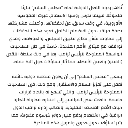
تُظهر ردود الفعل الدولية تجاه “مجلس السلام” تباينًا
ملحوظًا. فبينما تدرس روسيا الانضمام، عبرت المفوضية
الأوروبية، في وقت سابق، عن تحفظاتها، وأعلنت مشاركتها
بصفة مراقب دون الانضمام الكامل. تعود هذه التحفظات
إلى مخاوف بشأن نطاق تطبيق المجلس، والحوكمة، ومدى
توافقه مع ميثاق الأمم المتحدة، خاصة في ظل الصلاحيات
الواسعة الممنوحة للرئيس ترامب، بما في ذلك سلطة النقض
(الفيتو) وتعيين الأعضاء، مما أثار تساؤلات حول آلية عمله.
يسعى “مجلس السلام” إلى أن يكون منظمة دولية دائمة
تعمل على تعزيز السلام والاستقرار. ومع ذلك، فإن الصلاحيات
الممنوحة للرئيس ترامب، والتي تسمح له باتخاذ قرارات
حاسمة، دفعت بعض المراقبين إلى اعتباره محاولة لتجاوز
آليات الأمم المتحدة التقليدية. وتطالب إدارة ترامب الدول
الراغبة في الانضمام بدفع مليار دولار كرسوم عضوية، مما
يثير تساؤلات حول جدوى وتمويل هذه المبادرة.