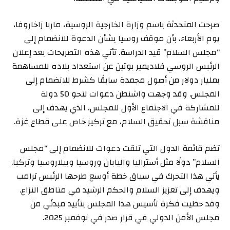
صرحت المتحدثة باسم وزارة الخارجية الروسية، ماريا زاخاروفا،
يوم الأربعاء، بأن موقف روسيا بشأن الدعوة للانضمام إلى
“مجلس السلام” قيد الدراسة. تأتي هذه التصريحات بعد إعلان
الرئيس الروسي فلاديمير بوتين عن استعداد بلاده للمساهمة
بمليار دولار من أصول مجمدة سابقًا كشرط للانضمام إلى
المجلس. وقد وجهت واشنطن دعوات لنحو 50 دولة
للمشاركة في الاجتماع الأول للمجلس، الذي يهدف إلى
مناقشة سبل تحقيق السلام، مع تركيز خاص على قطاع غزة.
تضم قائمة الدول التي تلقت دعوات للانضمام إلى “مجلس
السلام” دولًا مثل أستراليا واليابان وروسيا وبيلاروسيا وتركيا.
يأتي هذا التحرك في سياق خطة أوسع طرحها الرئيس ترامب
ويهدف إلى تعزيز السلام والحكم الرشيد في مناطق النزاع.
وقد حظيت فكرة تأسيس هذا المجلس بتأييد مبدئي من
مجلس الأمن الدولي في قرار صدر في نوفمبر 2025.