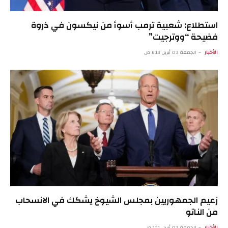
استطلاع: شعبية ترمب أسوأ من نيكسون في ذروة
فضيحة “ووترجيت”
الأخبار
الجمعة 03 أبريل 6:13 ص
زعيم الجمهوريين بمجلس الشيوخ يشكك في الانسحاب
من الناتو
الأخبار
الجمعة 03 أبريل 1:11 ص