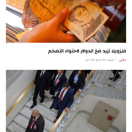
فنزويلا تزيد ضخ الدولار لاحتواء التضخم
دولي
السبت 09 مايو 5:15 ص