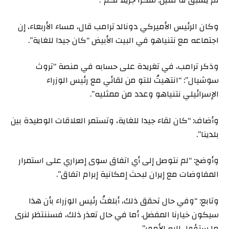
لم يسبق له مثيل. شكراً جزيلاً لكم”.
وكان الرئيس الأميركي دونالد ترامب قال، مساء الأربعاء، إن
اجتماعه مع نتنياهو في البيت الأبيض “كان جيدا للغاية”.
وذكر ترامب، في تغريدة على حسابه في منصة “تروث
سوشيال”: “انتهيتُ للتو من لقائي مع رئيس الوزراء
الإسرائيلي نتنياهو وعدد من ممثليه”.
وأضاف: “كان لقاء جيدا للغاية، وتستمر العلاقات الوطيدة بين
بلدينا”.
وأوضح: “لم نتوصل إلى أي اتفاق سوى إصراري على استمرار
المفاوضات مع إيران لبحث إمكانية إبرام اتفاق”.
وتابع: “وفي حال تحقق ذلك، أبلغتُ رئيس الوزراء بأن هذا
سيكون خيارنا المفضل. أما في حال تعذر ذلك، فسننتظر لنرى
ما ستؤول إليه الأمور”.