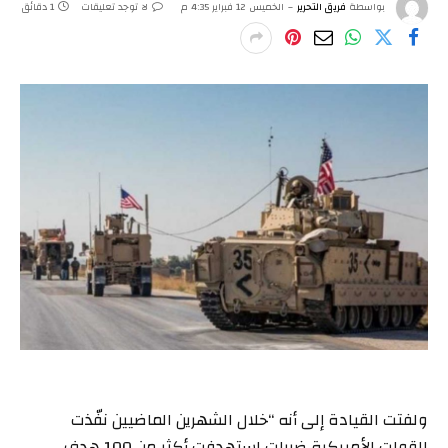
بواسطة
فريق التحرير
الخميس 12 فبراير 4:35 م
لا توجد تعليقات
1 دقائق
ولفتت القيادة إلى أنه “خلال الشهرين الماضيين نفّذت
القوات الأميركية ضرباتٍ استهدفت أكثر من 100 هدف