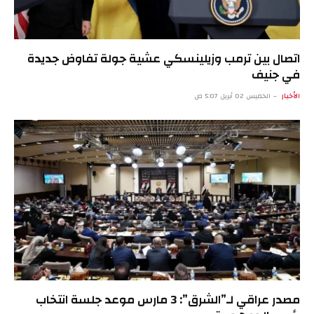
اتصال بين ترمب وزيلينسكي عشية جولة تفاوض جديدة
في جنيف
الأخبار
الخميس 02 أبريل 5:07 ص
مصدر عراقي لـ”الشرق”: 3 مارس موعد جلسة انتخاب