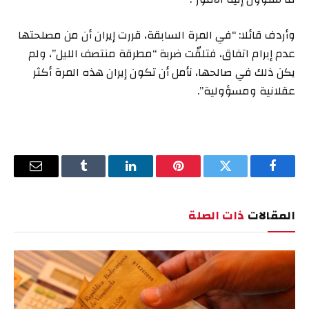
وأردف قائلا: “في المرة السابقة، قررت إيران أن من مصلحتها
عدم إبرام اتفاق، فتلقّت ضربة “مطرقة منتصف الليل”، ولم
يكن ذلك في صالحها، نأمل أن تكون إيران هذه المرة أكثر
عقلانية ومسؤولية”.
فيسبوك
تويتر
بينتيريست
لينكدإن
Tumblr
البريد
الإلكترو
المقالات
ذات الصلة