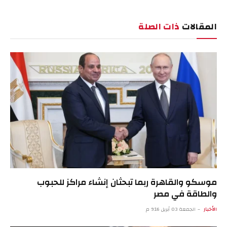
الإلكترو
المقالات
ذات الصلة
موسكو والقاهرة ربما تبحثان إنشاء مراكز للحبوب
والطاقة في مصر
الأخبار
الجمعة 03 أبريل 9:16 م