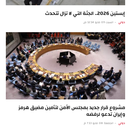
إبستين 2026.. الجثة التي لا تزال تتحدث
دولي
السبت 09 مايو 12:14 ص
مشروع قرار جديد بمجلس الأمن لتأمين مضيق هرمز
وإيران تدعو لرفضه
دولي
الجمعة 08 مايو 7:13 م