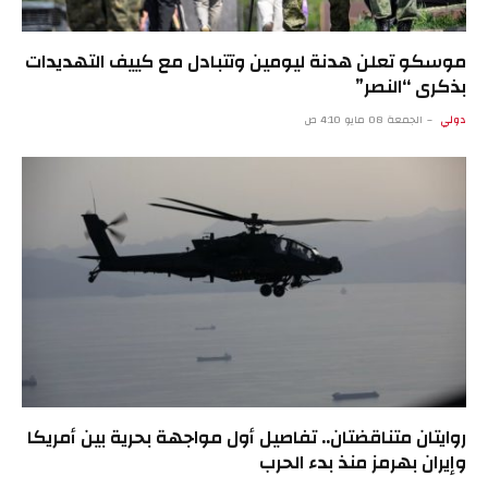
موسكو تعلن هدنة ليومين وتتبادل مع كييف التهديدات
بذكرى “النصر”
دولي
الجمعة 08 مايو 4:10 ص
روايتان متناقضتان.. تفاصيل أول مواجهة بحرية بين أمريكا
وإيران بهرمز منذ بدء الحرب