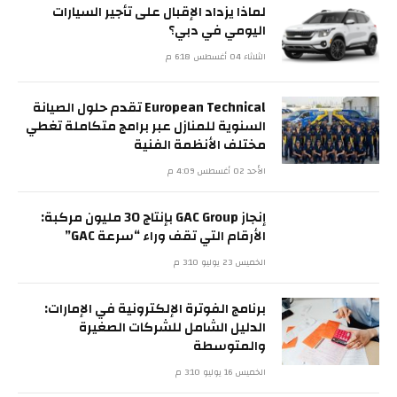
لماذا يزداد الإقبال على تأجير السيارات
اليومي في دبي؟
الثلاثاء 04 أغسطس 6:18 م
European Technical تقدم حلول الصيانة
السنوية للمنازل عبر برامج متكاملة تغطي
مختلف الأنظمة الفنية
الأحد 02 أغسطس 4:09 م
إنجاز GAC Group بإنتاج 30 مليون مركبة:
الأرقام التي تقف وراء “سرعة GAC”
الخميس 23 يوليو 3:10 م
برنامج الفوترة الإلكترونية في الإمارات:
الدليل الشامل للشركات الصغيرة
والمتوسطة
الخميس 16 يوليو 3:10 م