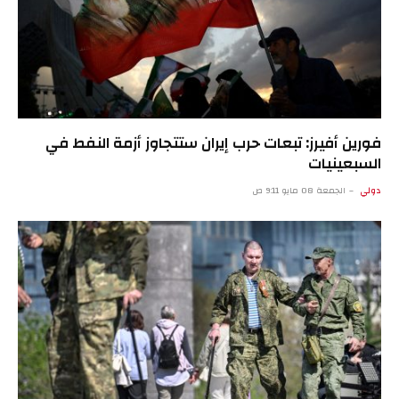
فورين أفيرز: تبعات حرب إيران ستتجاوز أزمة النفط في
السبعينيات
دولي
الجمعة 08 مايو 9:11 ص