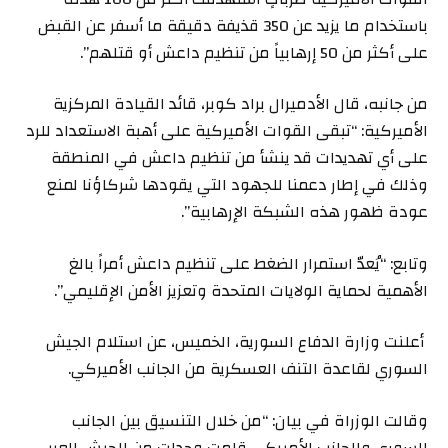
باستخدام ما يزيد عن 350 قذيفة دقيقة ما أسفر عن القبض
على أكثر من 50 إرهابياً من تنظيم داعش أو قتلهم”.
من جانبه، قال الأدميرال براد كوبر، قائد القيادة المركزية
الأميركية: “تبقى القوات الأميركية على أهبة الاستعداد للرد
على أي تهديدات قد ينشأ من تنظيم داعش في المنطقة
وذلك في إطار دعمنا للجهود التي يقودها شركاؤنا لمنع
عودة ظهور هذه الشبكة الإرهابية”.
وتابع: “يُعدّ استمرار الضغط على تنظيم داعش أمراً بالغ
الأهمية لحماية الولايات المتحدة وتعزيز الأمن الإقليمي”.
أعلنت وزارة الدفاع السورية، الخميس، عن استلام الجيش
السوري لقاعدة التنف العسكرية من الجانب الأميركي.
وقالت الوزراة في بيان: “من خلال التنسيق بين الجانب
السوري والجانب الأميركي قامت وحدات من الجيش العربي