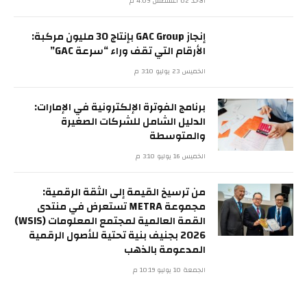
الأحد 02 أغسطس 4:09 م
إنجاز GAC Group بإنتاج 30 مليون مركبة:
الأرقام التي تقف وراء “سرعة GAC”
الخميس 23 يوليو 3:10 م
برنامج الفوترة الإلكترونية في الإمارات:
الدليل الشامل للشركات الصغيرة
والمتوسطة
الخميس 16 يوليو 3:10 م
من ترسيخ القيمة إلى الثقة الرقمية:
مجموعة METRA تستعرض في منتدى
القمة العالمية لمجتمع المعلومات (WSIS)
2026 بجنيف بنية تحتية للأصول الرقمية
المدعومة بالذهب
الجمعة 10 يوليو 10:19 م