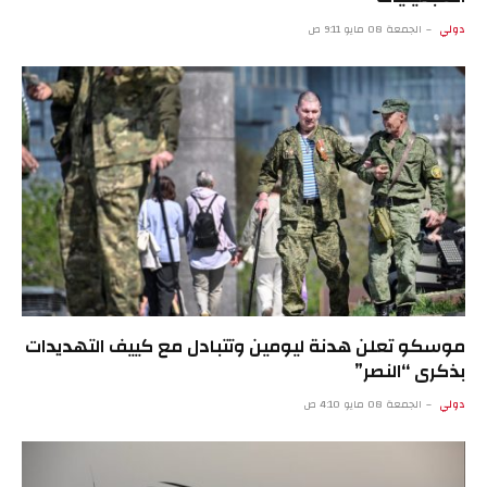
دولي
الجمعة 08 مايو 9:11 ص
موسكو تعلن هدنة ليومين وتتبادل مع كييف التهديدات
بذكرى “النصر”
دولي
الجمعة 08 مايو 4:10 ص