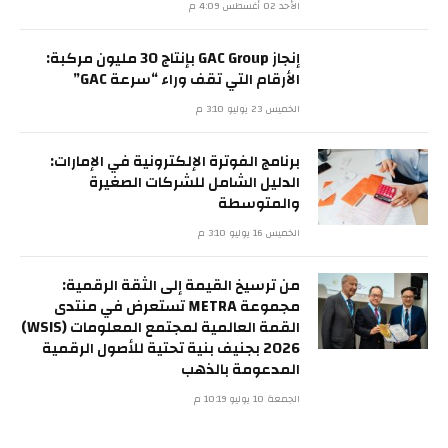
الأحد 02 أغسطس 4:09 م
إنجاز GAC Group بإنتاج 30 مليون مركبة:
الأرقام التي تقف وراء “سرعة GAC”
الخميس 23 يوليو 3:10 م
برنامج الفوترة الإلكترونية في الإمارات:
الدليل الشامل للشركات الصغيرة
والمتوسطة
الخميس 16 يوليو 3:10 م
من ترسيخ القيمة إلى الثقة الرقمية:
مجموعة METRA تستعرض في منتدى
القمة العالمية لمجتمع المعلومات (WSIS)
2026 بجنيف بنية تحتية للأصول الرقمية
المدعومة بالذهب
الجمعة 10 يوليو 10:19 م