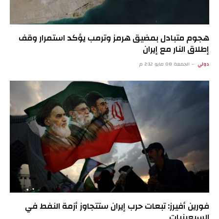
هجوم متبادل بمضيق هرمز وترمب يؤكد استمرار وقف
إطلاق النار مع إيران
دولي
الجمعة 08 مايو 2:12 م
فورين أفيرز: تبعات حرب إيران ستتجاوز أزمة النفط في
السبعينيات