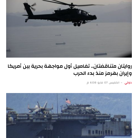
روايتان متناقضتان.. تفاصيل أول مواجهة بحرية بين أمريكا
وإيران بهرمز منذ بدء الحرب
دولي
الخميس 07 مايو 6:08 م