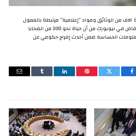
دة آلاف من الوثائق ومواد “إعلامية” مرتبطة بالممول
المدان جيفري إبستين، بعدما اشتكى محامون أمام قاض في نيويورك من أن حياة نحو 100 من الضحايا
معلومات الحساسة ضمن أحدث إفراج حكومي عن
فيسبوك
تويتر
بينتيريست
لينكدإن
Tumblr
البريد
الإلكترون