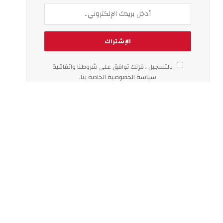
بالتسجيل ، فإنك توافق على شروطنا واتفاقية
سياسة الخصوصية
الخاصة بنا.
اخر الاخبار
لماذا يزداد الإقبال على تأجير السيارات
اليومي في دبي؟
الثلاثاء 04 أغسطس 6:18 م
European Technical تقدم حلول