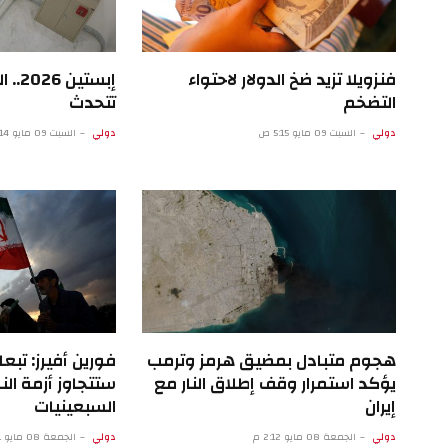
فنزويلا تزيد ضخ الدولار لاحتواء
إبستي
التضخم
تتحدث
دولي
السبت 09 مايو 5:15 ص
دولي
السبت 09 مايو 12:14 ص
هجوم متبادل بمضيق هرمز وترمب
فورين أفيرز: تبعا
يؤكد استمرار وقف إطلاق النار مع
ستتجاوز أزمة ال
إيران
السبعينيات
دولي
الجمعة 08 مايو 2:12 م
دولي
الجمعة 08 مايو 9:11 ص