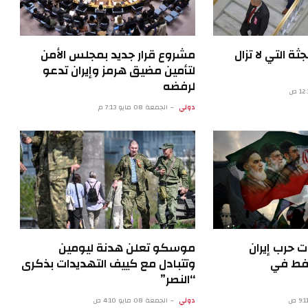
ن 2026.. الجثة التي لا تزال
مشروع قرار جديد بمجلس الأمن
لتأمين مضيق هرمز وإيران تدعو
لرفضه
دولي
الجمعة 08 مايو 7:13 م
ت حرب إيران
موسكو تعلن هدنة ليومين
نفط في
وتتبادل مع كييف التهديدات بذكرى
“النصر”
دولي
الجمعة 08 مايو 4:10 ص