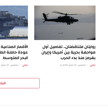
روايتان متناقضتان.. تفاصيل أول
الأقمار الصناع
مواجهة بحرية بين أمريكا وإيران
عودة حاملة الطا
بهرمز منذ بدء الحرب
البحر المتوسط
دولي
الخميس 07 مايو 6:08 م
دولي
الخميس 07 مايو 1:07 م
اترك 