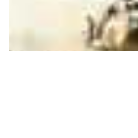
عقب هجوم مسلح خطير استهدف فجر السبت معبر التوم
جنوبي الغربي المحاذي لدولة النيجر، في تطور يعكس
مناطق الحدودية في القارة الإفريقية.