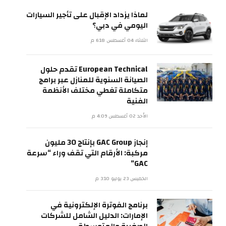
لماذا يزداد الإقبال على تأجير السيارات
اليومي في دبي؟
الثلاثاء 04 أغسطس 6:18 م
European Technical تقدم حلول
الصيانة السنوية للمنازل عبر برامج
متكاملة تغطي مختلف الأنظمة
الفنية
الأحد 02 أغسطس 4:09 م
إنجاز GAC Group بإنتاج 30 مليون
ي
مركبة: الأرقام التي تقف وراء “سرعة
GAC”
الخميس 23 يوليو 3:10 م
برنامج الفوترة الإلكترونية في
الإمارات: الدليل الشامل للشركات