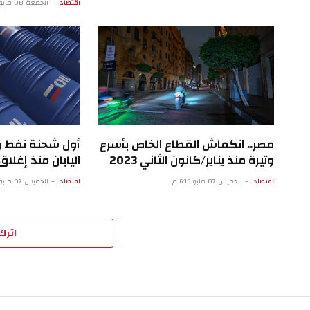
اقتصاد
الجمعة 08 مايو 9:18 ص
مصر.. انكماش القطاع الخاص بأسرع
أول شحنة نفط 
وتيرة منذ يناير/كانون الثاني 2023
اليابان منذ إغل
اقتصاد
الخميس 07 مايو 6:16 م
اقتصاد
الخميس 07 مايو 1:15 م
اترك 