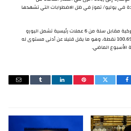
 في يوليو/ تموز في ظل الاضطرابات التي تشهدها
واستقر مؤشر الدولار، الذي يقيس أداء العملة الأميركية مقابل سلة من 6 عملات رئيسية تشمل اليورو
والجنيه الإسترليني والين والفرنك السويسري، عند 100.69 نقطة، وهو ما يقل قليلا عن أدنى مستوى له
فيسبوك
تويتر
بينتيريست
لينكدإن
Tumblr
البريد
الإلكترون