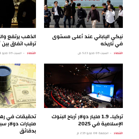
نيكي الياباني عند أعلى مستوى
الذهب يرتفع وال
في تاريخه
ترقب اتفاق بين أ
اقتصاد
السبت 09 مايو 5:23 ص
اقتصاد
السبت 09 مايو 12:21 ص
تركيا.. 1.9 مليار دولار أرباح البنوك
الإسلامية في 2025
مليارات دولار س
بدقائق
اقتصاد
الجمعة 08 مايو 2:19 م