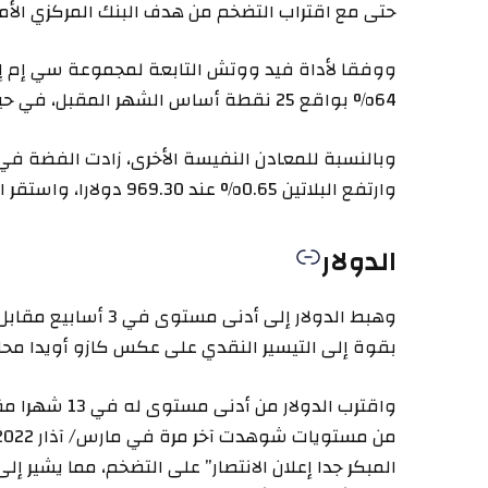
حتى مع اقتراب التضخم من هدف البنك المركزي الأميركي
ووفقا لأداة فيد ووتش التابعة لمجموعة سي إم إي
64% بواقع 25 نقطة أساس الشهر المقبل، في حين يتوقع 36% خفضا أكبر يصل إلى 50 نقطة أساس.
وارتفع البلاتين 0.65% عند 969.30 دولارا، واستقر البلاديوم عند 962 دولارا.
الدولار
وهبط الدولار إلى أدن
بقوة إلى التيسير النقدي على عكس كازو أويدا محاف
واقترب الدولار
المبكر جدا إعلان الانتصار” على التضخم، مما يشير