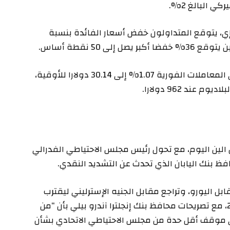
 البالغ 2%.
، يتوقع المتداولون خفض أسعار الفائدة بنسبة
وبالنسبة للمعادن النفيسة الأخرى، زادت الفضة في المعاملات الفورية 1.07% إلى 30.14 دولارا للأوقية،
ى مستوى في 3 أسابيع مقابل الين اليوم، مع تحول رئيس مجلس الاحتياطي الفدرالي
ظ بنك اليابان الذي تحدث عن التشديد النقدي.
 من أدنى مستوى له في 13 شهرا مقابل اليورو، وتراجع مقابل الجنيه الإسترليني ليقترب
من مستويات شوهدت آخر مرة في مارس/ آذار 2022، مع تصريحات محافظ بنك إنجلترا آندرو بيلي بأن “من
 إلى موقف أقل حدة من مجلس الاحتياطي الاتحادي بشأن