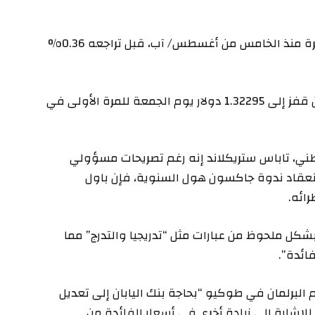
وانخفض الدولار بنحو 0.66% إلى 143.45 ينا لأول مرة منذ الخامس من أغسطس/ آب، قبل تراجعه 0.36%
ونزل الجنيه الإسترليني قليلا إلى 1.3196 دولار بعد أن قفز إلى 1.32295 دولار يوم الجمعة للمرة الأولى في
ني، تاباس ستريكلاند إنه رغم تصريحات مسؤولي
انعقاد ندوة جاكسون هول السنوية، فإن باول
ائه.
بشكل ملحوظ من عبارات مثل “تدريجيا والتدرج” مما
ائدة”.
البرلمان في طوكيو “بحاجة بنك اليابان إلى تعديل
لإشارة إلى زيادة أخرى في أسعار الفائدة من