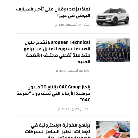
لماذا يزداد الإقبال على تأجير السيارات
اليومي في دبي؟
الثلاثاء 04 أغسطس 6:18 م
European Technical تقدم حلول
الصيانة السنوية للمنازل عبر برامج
متكاملة تغطي مختلف الأنظمة
الفنية
الأحد 02 أغسطس 4:09 م
إنجاز GAC Group بإنتاج 30 مليون
مركبة: الأرقام التي تقف وراء “سرعة
GAC”
الخميس 23 يوليو 3:10 م
برنامج الفوترة الإلكترونية في
الإمارات: الدليل الشامل للشركات