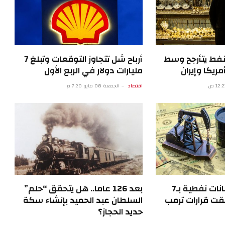
نفط يتأرجح وسط
أرباح شل تتجاوز التوقعات وتبلغ 7
مريكا وإيران
مليارات دولار في الربع الأول
اقتصاد
الجمعة 08 مايو 7:20 م
تحقيقات في رهانات نفطية بـ7
بعد 126 عاما.. هل يتحقق “حلم”
بقت قرارات ترمب
السلطان عبد الحميد بإنشاء سكة
حديد الحجاز؟