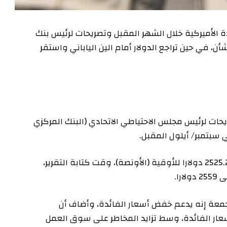
الأميركية خلال الشهر المقبل وتصريحات لرئيس بنك
ن، في حين تراجع الدولار أمام الين الياباني واستقر
حات لرئيس مجلس الاحتياطي الاتحادي (البنك المركزي
سبتمبر/ أيلول المقبل.
وارتفع الذهب في المعاملات الفورية 0.5% إلى 2525.25 دولارا للأوقية (الأونصة)، وقت كتابة التقرير،
جمعة إنه يدعم خفض أسعار الفائدة، وأضاف أن
عار الفائدة، وسط تزايد المخاطر على سوق العمل