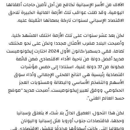
الآلاف من الأسر الإسبانية تكافح من أجل تأمين حاجات أطفالها
اليومية، وقد ظلت عواقب تلك الأزمة المالية الكبيرة تلاحق
الاقتصاد الإسباني لسنوات تاركة بصماتها الثقيلة عليه.
لكن بعد عشر سنوات على تلك الأزمة اختلف المشهد كليا،
وأصبحت البلاد مضرب الأمثال مجددا ولكن على نحو مختلف
تماما، ففي ديسمبر/كانون الأول 2024 اختارت إيكونوميست
مدريد أفضل دولة من ناحية الأداء الاقتصادي ضمن قائمة
مكونة من 37 دولة غنية، استنادا إلى خمس مؤشرات
اقتصادية رئيسية هي الناتج المحلي الإجمالي وأداء سوق
الأسهم والتضخم الأساسي والبطالة ومستويات العجز
الحكومي. ووفق تعبير إيكونوميست، أصبحت مدريد “موضع
حسد العالم الغني”.
لكن هذا التحول، العميق الدالّ بلا شك، لا يتعلق بإسبانيا
وحدها، فاقتصادات جنوب أوروبا مثل إسبانيا واليونان
وإيطاليا التي كانت أسماؤها مرادفًا للفشل الاقتصادي في