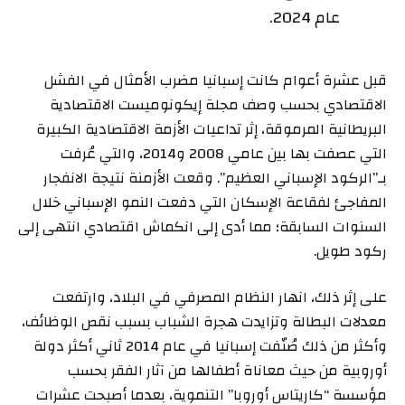
عام 2024.
قبل عشرة أعوام كانت إسبانيا مضرب الأمثال في الفشل
الاقتصادي بحسب وصف مجلة إيكونوميست الاقتصادية
البريطانية المرموقة، إثر تداعيات الأزمة الاقتصادية الكبيرة
التي عصفت بها بين عامي 2008 و2014، والتي عُرفت
بـ”الركود الإسباني العظيم”. وقعت الأزمنة نتيجة الانفجار
المفاجئ لفقاعة الإسكان التي دفعت النمو الإسباني خلال
السنوات السابقة؛ مما أدى إلى انكماش اقتصادي انتهى إلى
ركود طويل.
على إثر ذلك، انهار النظام المصرفي في البلاد، وارتفعت
معدلات البطالة وتزايدت هجرة الشباب بسبب نقص الوظائف،
وأكثر من ذلك صُنّفت إسبانيا في عام 2014 ثاني أكثر دولة
أوروبية من حيث معاناة أطفالها من آثار الفقر بحسب
مؤسسة “كاريتاس أوروبا” التنموية، بعدما أصبحت عشرات