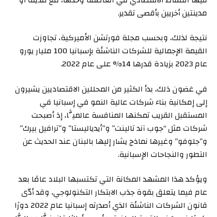
مدينتين أخريين بأقصى تقدير.
نتيجة لذلك، وبحسب مجلة فورتشن الأميركية، تجاوزت
القيمة الإجمالية للشركات الناشئة بإسبانيا 100 مليار يورو
عام 2023 بزيادة قدرها 14% على عام 2022.
في غضون ذلك، بدأ الكثير من المحللين الاقتصاديين يشيرون
إلى إمكانية بناء شركات عالية النمو في إسبانيا في
المستقبل القريب تمكنها المنافسة عالميًّا، إذ أصبحت
شركات مثل “جوب آند تالينت” و”أيدياليستا” و”ترافيل بيرك”
و”جلوفو” وغيرها نماذج يشار إليها بالبنان عند الحديث عن
التطور والنجاحات الإسبانية.
ويؤكد هذا المشهد المكانة التي تكتسبها البلاد عامًا بعد
عام فيما يتعلق بقوة جذب الابتكار التكنولوجي، وقد أدّى
قانون الشركات الناشئة الذي أصدرته إسبانيا عام 2022 دورًا