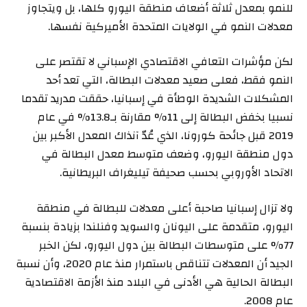
للنمو بمعدل ثلاثة أضعاف منطقة اليورو كلها، بل ويتجاوز
معدلات النمو في الولايات المتحدة الأميركية نفسها.
لكن مؤشرات التعافي الاقتصادي الإسباني لا تقتصر على
النمو فقط، فعلى صعيد معدلات البطالة، التي تعد أحد
المشكلات الشديدة الوطأة في إسبانيا، حققت مدريد تقدما
نسبيا بخفض البطالة إلى 11% مقارنة بـ13.8% في عام
2019 قبل جائحة كورونا، الذي عُدّ آنذاك المعدل الأكبر بين
دول منطقة اليورو، وضعف متوسط معدل البطالة في
الاتحاد الأوروبي بحسب صحيفة تيليغراف البريطانية.
ولا تزال إسبانيا صاحبة أعلى معدلات للبطالة في منطقة
اليورو، متقدمة على اليونان والسويد وفنلندا بزيادة بنسبة
77% على متوسطات البطالة بين دول اليورو، لكن الخبر
الجيد أن المعدلات تتناقص باستمرار منذ عام 2020، وأن نسبة
البطالة الحالية هي الأدنى في البلاد منذ الأزمة الاقتصادية
عام 2008.