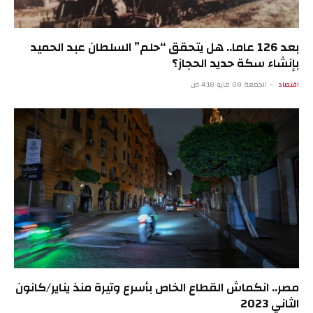
بعد 126 عاما.. هل يتحقق “حلم” السلطان عبد الحميد
بإنشاء سكة حديد الحجاز؟
اقتصاد
الجمعة 08 مايو 4:18 ص
مصر.. انكماش القطاع الخاص بأسرع وتيرة منذ يناير/كانون
الثاني 2023