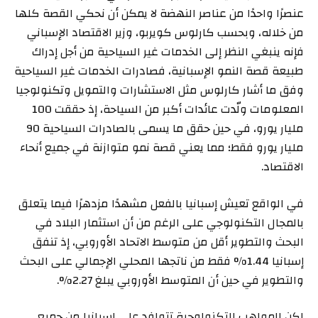
عنصرًا واحدًا من عناصر النهضة لا يمكن أن نحكي القصة كلها
من خلاله، وبحسب كارلوس كويربو، وزير الاقتصاد الإسباني
فإنه ينبغي النظر إلى الخدمات غير السياحية من أجل إدراك
طبيعة قصة النمو الإسبانية، فصادرات الخدمات غير السياحية
وفق ما أشار كارلوس مثل الاستشارات والتمويل وتكنولوجيا
المعلومات ولّدت عائدات أكبر من السياحة، إذ حققت 100
مليار يورو، في حين حقق ما يسمى بالصادرات السياحية 90
مليار يورو فقط؛ مما يعني قصة نمو متوازنة في جميع أنحاء
الاقتصاد.
في الواقع تعيش إسبانيا بالفعل مشهدًا مزدهرًا فيما يتعلق
بالمجال التكنولوجي على الرغم من أن استثمار البلاد في
البحث والتطوير أقل من متوسط الاتحاد الأوروبي، إذ تنفق
إسبانيا 1.44% فقط من ناتجها المحلي الإجمالي على البحث
والتطوير في حين أن المتوسط الأوروبي يبلغ 2.27%.
لكن المواهب التكنولوجية تتوافد على إسبانيا من جميع