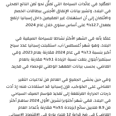
المطّرد في عائدات السياحة التي تمثّل نحو ثمن الناتج المحلي
في البلاد، وتشير بيانات الإنفاق الأجنبي ببطاقات الخصم
والائتمان إلى أن استهلاك غير المقيمين داخل إسبانيا ارتفع
بمعدل 12.7% على أساس سنوي خلال عام 2024.
علمًا بأنه في الشهر الأكثر نشاطا للسياحة الصيفية في
البلاد، وهو شهر أغسطس/آب، استقبلت إسبانيا عدد سياح
أكبر بنسبة 7.3% في عام 2024 مقارنة بعام 2023، وفي
سبتمبر/أيلول بلغت نسبة الزيادة 9.1% مقارنة بالعام
الماضي، بحسب بيانات المعهد الوطني للإحصاء في مدريد.
وفي حين يخشى الجميع في العالم من تداعيات التغير
المناخي على الكوكب، فإن إسبانيا قد استفادت منه؛ إذ أدت
درجات الحرارة المرتفعة إلى تمديد موسم الصيف السياحي
في البلاد، ففي شهر أكتوبر/تشرين الأول 2024 ساهم أكثر
من 8.9 ملايين سائح (بزيادة 9.5% مقارنة بأعداد العام
الماضي) في ضخ قرابة 12 مليار يورو في الاقتصاد الإسباني