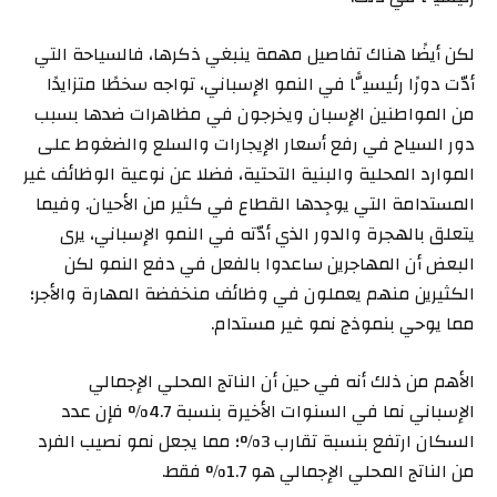
لكن أيضًا هناك تفاصيل مهمة ينبغي ذكرها، فالسياحة التي
أدّت دورًا رئيسيًّا في النمو الإسباني، تواجه سخطًا متزايدًا
من المواطنين الإسبان ويخرجون في مظاهرات ضدها بسبب
دور السياح في رفع أسعار الإيجارات والسلع والضغوط على
الموارد المحلية والبنية التحتية، فضلا عن نوعية الوظائف غير
المستدامة التي يوجِدها القطاع في كثير من الأحيان. وفيما
يتعلق بالهجرة والدور الذي أدّته في النمو الإسباني، يرى
البعض أن المهاجرين ساعدوا بالفعل في دفع النمو لكن
الكثيرين منهم يعملون في وظائف منخفضة المهارة والأجر؛
مما يوحي بنموذج نمو غير مستدام.
الأهم من ذلك أنه في حين أن الناتج المحلي الإجمالي
الإسباني نما في السنوات الأخيرة بنسبة 4.7% فإن عدد
السكان ارتفع بنسبة تقارب 3%؛ مما يجعل نمو نصيب الفرد
من الناتج المحلي الإجمالي هو 1.7% فقط.