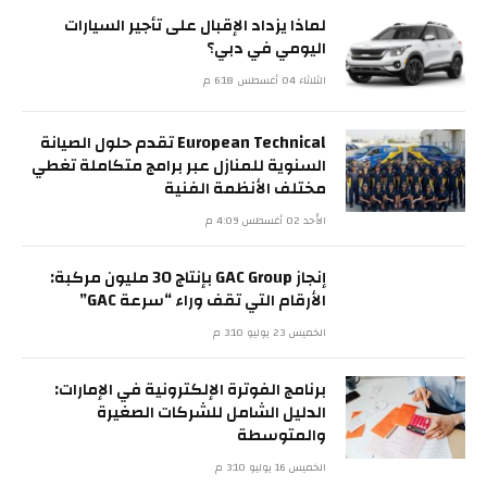
لماذا يزداد الإقبال على تأجير السيارات
اليومي في دبي؟
الثلاثاء 04 أغسطس 6:18 م
European Technical تقدم حلول الصيانة
السنوية للمنازل عبر برامج متكاملة تغطي
مختلف الأنظمة الفنية
الأحد 02 أغسطس 4:09 م
إنجاز GAC Group بإنتاج 30 مليون مركبة:
الأرقام التي تقف وراء “سرعة GAC”
الخميس 23 يوليو 3:10 م
برنامج الفوترة الإلكترونية في الإمارات:
الدليل الشامل للشركات الصغيرة
والمتوسطة
الخميس 16 يوليو 3:10 م