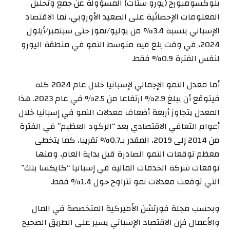
بلوكسومبورج (يورو ستات) المسؤولة عن جمع وتحليل
المعلومات الإحصائية على الصعيد الأوروبي، نما الاقتصاد
الإسباني بنسبة 3.4% من يوليو/تموز حتى سبتمبر/أيلول
2024، في وقت بلغ فيه متوسط النمو في منطقة اليورو
لنفس الفترة 0.9% فقط.
أما معدل النمو الإجمالي لإسبانيا خلال عام 2024 كله
فيتوقع أن يبلغ 2.9% ارتفاعا من 2.5% في عام 2023. هذا
المعدل يتجاوز أربعة أضعاف معدلات النمو في إسبانيا خلال
أعوام التعافي الاقتصادي بعد “الركود العظيم” في الفترة
من 2014 إلى 2019، المقدر بـ0.7% تقريبا، كما يتخطى
معظم توقعات النمو الصادرة قبل بداية العام، ومنها
توقعات شركة الخدمات المالية في إسبانيا “كايكسا بنك”
التي توقعت معدلات نمو تتراوح حول 1.4% فقط.
وبحسب مجلة فورتشن الأميركية المتخصصة في المال
والأعمال فإن الاقتصاد الإسباني يسير على الطريق الصحيح