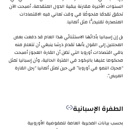
السنوات الأخيرة مقارنة ببقية الدول المتقدمة، أصبحت الآن
تحقق تقدمًا ملحوظًا في وقت تعاني فيه الاقتصادات
المتصدرة تقليديًّا مثل ألمانيا.
بل إن إسبانيا بأدائها الاستثنائي هذا العام قد دفعت بعض
المحللين إلى القول بأنها تقدم درسًا ينبغي أن تتعلم منه
باقي اقتصادات أوروبا التي تظن أن القارة العجوز أصبحت
محكوما عليها بالركود في الفترة الحالية، وأن إسبانيا تمثل
“محرك النمو في أوروبا” في حين تمثل ألمانيا “رجل القارة
المريض”.
الطفرة الإسبانية
بحسب بيانات المديرية العامة للمفوضية الأوروبية