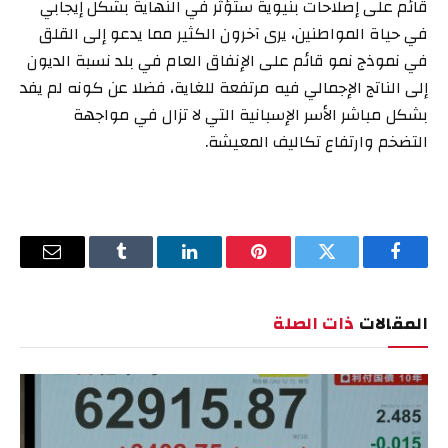
قائم على إصلاحات بنيوية ستؤثر في النهاية بشكل إيجابي
في حياة المواطنين، يرى آخرون الكثير مما يدعو إلى القلق
في نموذج نمو قائم على الإنفاق العام في بلد نسبة الديون
إلى الناتج الإجمالي فيه مرتفعة للغاية، فضلا عن كونه لم يفد
بشكل مباشر الأسر الإسبانية التي لا تزال في مواجهة
التضخم وارتفاع تكاليف المعيشة.
فيسبوك
تويتر
بينتيريست
لينكدإن
Tumblr
البريد
الإلكترو
المقالات
ذات الصلة