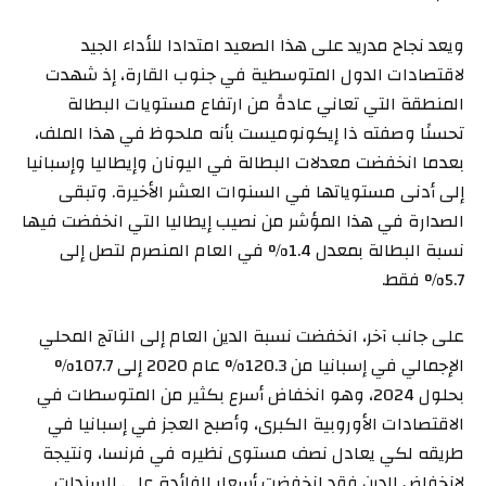
ويعد نجاح مدريد على هذا الصعيد امتدادا للأداء الجيد
لاقتصادات الدول المتوسطية في جنوب القارة، إذ شهدت
المنطقة التي تعاني عادةً من ارتفاع مستويات البطالة
تحسنًا وصفته ذا إيكونوميست بأنه ملحوظ في هذا الملف،
بعدما انخفضت معدلات البطالة في اليونان وإيطاليا وإسبانيا
إلى أدنى مستوياتها في السنوات العشر الأخيرة. وتبقى
الصدارة في هذا المؤشر من نصيب إيطاليا التي انخفضت فيها
نسبة البطالة بمعدل 1.4% في العام المنصرم لتصل إلى
5.7% فقط.
على جانب آخر، انخفضت نسبة الدين العام إلى الناتج المحلي
الإجمالي في إسبانيا من 120.3% عام 2020 إلى 107.7%
بحلول 2024، وهو انخفاض أسرع بكثير من المتوسطات في
الاقتصادات الأوروبية الكبرى، وأصبح العجز في إسبانيا في
طريقه لكي يعادل نصف مستوى نظيره في فرنسا، ونتيجة
لانخفاض الدين فقد انخفضت أسعار الفائدة على السندات