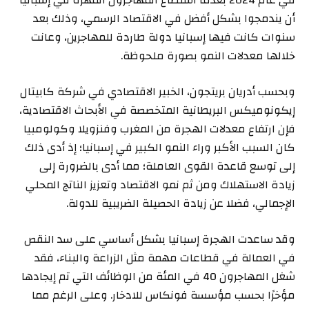
في عام 2024 بعدما استطاع المهاجرون المهرة في إسبانيا
أن يندمجوا بشكل أفضل في الاقتصاد الرسمي، وذلك بعد
سنوات كانت فيها إسبانيا دولة طاردة للمهاجرين، وعانت
خلالها معدلات النمو بصورة ملحوظة.
وبحسب أدريان بريتجون، الخبير الاقتصادي في شركة كابيتال
إيكونوميكس البريطانية المتخصصة في الأبحاث الاقتصادية،
فإن ارتفاع معدلات الهجرة من المغرب وفنزويلا وكولومبيا
كان السبب الأكبر وراء النمو الكبير في إسبانيا؛ إذ أدى ذلك
إلى توسع قاعدة القوى العاملة؛ مما أدى بالضرورة إلى
زيادة الاستهلاك ومن ثم نمو الاقتصاد وتعزيز الناتج المحلي
الإجمالي، فضلا عن زيادة الحصيلة الضريبية للدولة.
وقد ساعدت الهجرة إسبانيا بشكل أساسي على سد النقص
في العمالة في قطاعات مهمة مثل الزراعة والبناء، فقد
شغل المهاجرون 40 في المئة من الوظائف التي تم إيجادها
مؤخرًا بحسب مؤسسة فونكاس للادخار. وعلى الرغم مما