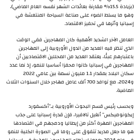
(بزيادة 15.5% مقارنة بعائدات الشهر نفسه العام الماضي)،
وهو ما يسلط الضوء على صناعة السياحة المنتعشة في
إسبانيا وأثرها في تحفيز الاقتصاد.
العامل الآخر الشديد الأهمية كان المهاجرين. ففي الوقت
الذي تنظر فيه العديد من الدول الأوروبية إلى المهاجرين
باعتبارهم عبئًا، يعتقد العديد من المحللين الاقتصاديين أن
المهاجرين في إسبانيا كانوا محفزا أساسيا للنمو، إذ نما عدد
سكان البلاد بمقدار 1.1 مليون نسمة بين عامي 2022
و2024، مع توافد 700 ألف عامل مهاجر خلال السنوات الثلاث
الماضية.
وبحسب رئيس قسم البحوث الأوروبية بـ”أكسفورد
إيكونوميكس” أنغيل تالافيرا، فإن قدرة إسبانيا على جذب
المهاجرين المهرة أكثر من إيطاليا ودمجهم في اقتصادها
هو ما جعل مدريد تتفوق على روما في الصورة الكلية للنمو