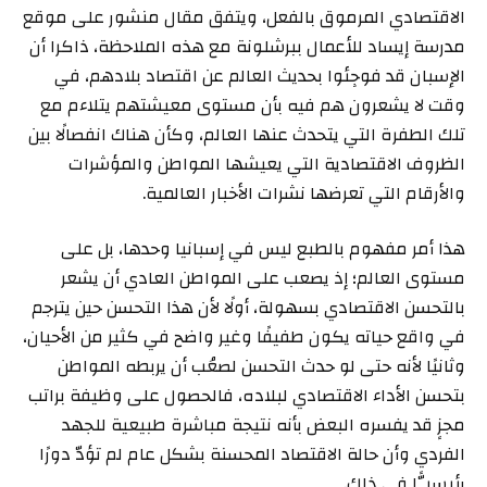
الاقتصادي المرموق بالفعل، ويتفق مقال منشور على موقع
مدرسة إيساد للأعمال ببرشلونة مع هذه الملاحظة، ذاكرا أن
الإسبان قد فوجِئوا بحديث العالم عن اقتصاد بلادهم، في
وقت لا يشعرون هم فيه بأن مستوى معيشتهم يتلاءم مع
تلك الطفرة التي يتحدث عنها العالم، وكأن هناك انفصالًا بين
الظروف الاقتصادية التي يعيشها المواطن والمؤشرات
والأرقام التي تعرضها نشرات الأخبار العالمية.
هذا أمر مفهوم بالطبع ليس في إسبانيا وحدها، بل على
مستوى العالم؛ إذ يصعب على المواطن العادي أن يشعر
بالتحسن الاقتصادي بسهولة، أولًا لأن هذا التحسن حين يترجم
في واقع حياته يكون طفيفًا وغير واضح في كثير من الأحيان،
وثانيًا لأنه حتى لو حدث التحسن لصعُب أن يربطه المواطن
بتحسن الأداء الاقتصادي لبلاده، فالحصول على وظيفة براتب
مجزٍ قد يفسره البعض بأنه نتيجة مباشرة طبيعية للجهد
الفردي وأن حالة الاقتصاد المحسنة بشكل عام لم تؤدّ دورًا
رئيسيًّا في ذلك.