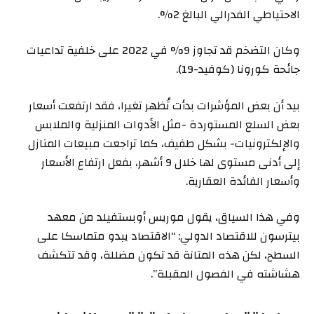
الاحتياطي الفدرالي البالغ 2%.
وكان التضخم قد تجاوز 9% في 2022 على خلفية تداعيات
جائحة كورونا (كوفيد-19).
بيد أن بعض المؤشرات بدأت تُظهر تغيرا، فقد ارتفعت أسعار
بعض السلع المستوردة -مثل الأدوات المنزلية والملابس
والإلكترونيات- بشكل طفيف، كما تراجعت مبيعات المنازل
إلى أدنى مستوى لها خلال 9 أشهر، بفعل ارتفاع الأسعار
وأسعار الفائدة العقارية.
وفي هذا السياق، يقول موريس أوبستفيلد من معهد
بيترسون للاقتصاد الدولي: “الاقتصاد يبدو متماسكا على
السطح، لكن هذه المتانة قد تكون مضللة، وقد تتكشف
هشاشته في الفصول المقبلة”.