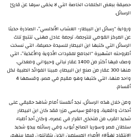
حصيفة ببعض الكلمات الخاصة التي لا يخفى سرها عن قارئ
الرسائل.
ورواية “رسائل ابن البيطار- العشاب الأندلسي”، الصادرة حديثا
عن المركز القومي للترجمة، ترجمة عادل مهنى، تتتبع تلك
الرسائل التي كتبها ابن البيطار للسيدة حصيفة، التي نسخت
أطروحته الشهيرة “الجامع لمفردات الأدوية والأغذية”، التي
وصف فيها أكثر من 1400 عقار نباتي وحيواني ومعدني،
منها 300 عقار من صنع ابن البيطار، مبينا الفوائد الطبية لكل
واحد منها، التي كتبها وهو مقيم في مصر، وقسمها 4
أقسام.
ومن خلال هذه الرسائل، نجد أنفسنا أمام شاهد حقيقي على
أحداث واقعية، وواقع سياسي مزر؛ فقد كان ابن البيطار
شديد القرب من متخذي القرار في عصره، وكان أحد أطباء
سلطان مصر وسوريا الصالح أيوب. وفي رسائله يبدو شديد
الانتقاد لهؤلاء الأمراء المسلمين الذين يتقاتلون فيما بينهم،