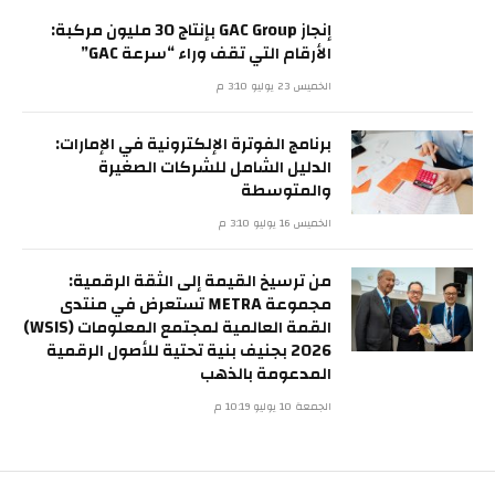
إنجاز GAC Group بإنتاج 30 مليون مركبة:
الأرقام التي تقف وراء “سرعة GAC”
الخميس 23 يوليو 3:10 م
برنامج الفوترة الإلكترونية في الإمارات:
الدليل الشامل للشركات الصغيرة
والمتوسطة
الخميس 16 يوليو 3:10 م
من ترسيخ القيمة إلى الثقة الرقمية:
مجموعة METRA تستعرض في منتدى
القمة العالمية لمجتمع المعلومات (WSIS)
2026 بجنيف بنية تحتية للأصول الرقمية
المدعومة بالذهب
الجمعة 10 يوليو 10:19 م