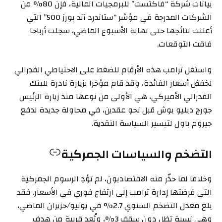
بيانات شركة “فاكتست” للبرمجيات المالية، فإن 80% من
الشركات المدرجة في مؤشر “ستاندرد آند بورز 500” التي
أعلنت نتائجها حتى نهاية الأسبوع الماضي، سجلت أرباحا
فاقت التوقعات.
واستغل ترامب هذه الأرقام للضغط على الاحتياطي الفدرالي
لخفض أسعار الفائدة، وقد قام مؤخرا بزيارة نادرة للبنك
الفدرالي الأميركي، هي الأولى من نوعها منذ زيارة الرئيس
جورج دبليو بوش قبل نحو عقدين، في محاولة جديدة لدفع
جيروم باول لتيسير السياسة النقدية.
التضخم والسياسات الجمركية
وخلافا لما حذّر منه الاقتصاديون، لم تؤدِ الرسوم الجمركية
التي فرضتها إدارة ترامب إلى ارتفاع فوري في الأسعار. فقد
بلغ معدل التضخم السنوي 2.7% في يونيو/حزيران الماضي،
وهي نسبة تظل دون سقف 3%، وتُعد قريبة من هدف