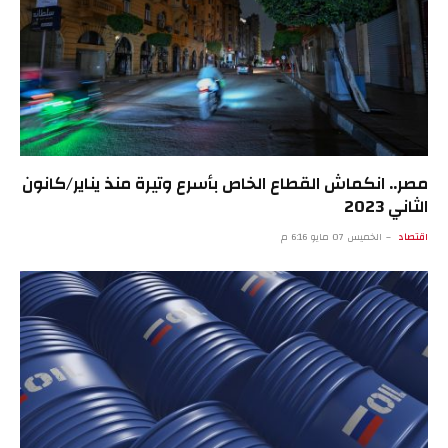
مصر.. انكماش القطاع الخاص بأسرع وتيرة منذ يناير/كانون
الثاني 2023
اقتصاد
الخميس 07 مايو 6:16 م