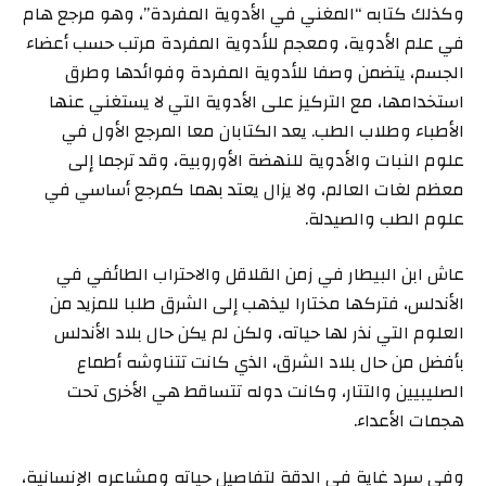
وكذلك كتابه “المغني في الأدوية المفردة”، وهو مرجع هام
في علم الأدوية، ومعجم للأدوية المفردة مرتب حسب أعضاء
الجسم، يتضمن وصفا للأدوية المفردة وفوائدها وطرق
استخدامها، مع التركيز على الأدوية التي لا يستغني عنها
الأطباء وطلاب الطب. يعد الكتابان معا المرجع الأول في
علوم النبات والأدوية للنهضة الأوروبية، وقد ترجما إلى
معظم لغات العالم، ولا يزال يعتد بهما كمرجع أساسي في
علوم الطب والصيدلة.
عاش ابن البيطار في زمن القلاقل والاحتراب الطائفي في
الأندلس، فتركها مختارا ليذهب إلى الشرق طلبا للمزيد من
العلوم التي نذر لها حياته، ولكن لم يكن حال بلاد الأندلس
بأفضل من حال بلاد الشرق، الذي كانت تتناوشه أطماع
الصليبيين والتتار، وكانت دوله تتساقط هي الأخرى تحت
هجمات الأعداء.
وفي سرد غاية في الدقة لتفاصيل حياته ومشاعره الإنسانية،