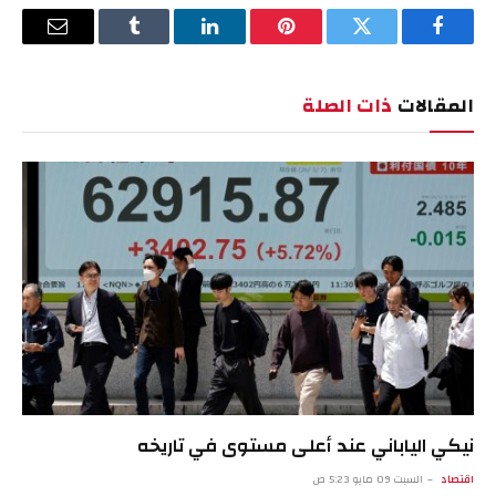
فيسبوك
تويتر
بينتيريست
لينكدإن
Tumblr
البريد
الإلكترو
المقالات
ذات الصلة
نيكي الياباني عند أعلى مستوى في تاريخه
اقتصاد
السبت 09 مايو 5:23 ص