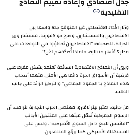
جدل اقتصادي وإعادة تقييم النماذج
التقليدية
وأثار الأداء الاقتصادي غير المتوقع جدلا واسعا بين
الاقتصاديين والمستشارين. وصرح جو لافورنيا، مستشار وزير
الخزانة، للصحيفة: “الاقتصاديون أخطؤوا في التوقعات على
مدار 5 أشهر متتالية، فلماذا أُصدّقهم الآن؟”.
ويرى أن النماذج الاقتصادية السائدة تعتمد بشكل مفرط على
فرضية أن الأسواق الحرة دائما هي الأمثل، متهما أصحاب
هذه النماذج بـ”الجمود الجماعي” والتركيز الزائد على جانب
الطلب.
من جانبه، اعتبر بيتر نافارو، مهندس الحرب التجارية لترامب، أن
الرسوم الجمركية تُحمّل عبئها على المنتجين الأجانب
“اليائسين للبيع داخل السوق الأميركية”، وليس على
المستهلك الأميركي كما يروّج المنتقدون.