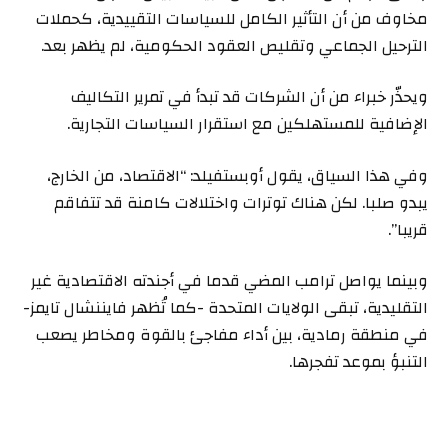
مخاوف من أن التأثير الكامل للسياسات التقييدية، كحملات
الترحيل الجماعي وتقليص العقود الحكومية، لم يظهر بعد.
ويحذّر خبراء من أن الشركات قد تبدأ في تمرير التكاليف
الإضافية للمستهلكين مع استقرار السياسات التجارية.
وفي هذا السياق، يقول أوبستفيلد: “الاقتصاد، من الخارج،
يبدو صلبا. لكن هناك توترات واختلالات كامنة قد تتفاقم
قريبا”.
وبينما يواصل ترامب المضي قدما في أجندته الاقتصادية غير
التقليدية، تبقى الولايات المتحدة -كما تُظهر فايننشال تايمز-
في منطقة رمادية، بين أداء مفاجئ بالقوة ومخاطر يصعب
التنبؤ بموعد تفجرها.