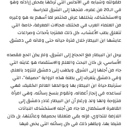
طفولته وشبابه في الأندلس التي تركها بمحض إرادته وهو
في الـ20 من عمره، متجها إلى الشرق للدراسة
والاستكشاف، يتخللها عرض مختصر لما أسهم به هو وغيره
من العلماء العرب في مختلف مجالات المعرفة، خاصة التي
تتعلق بطب الأعشاب، كل ذلك ممتزجا بأحداث وصراعات
عايشها ابن البيطار خلال فترة حياته حتى وفاته في دمشق.
يرحل ابن البيطار مع الحجاج إلى الشرق، ولم يكن الحج مقصده
الأساسي، بل كان البحث والعلم والاستقصاء هو غايته التي
جاء من أجلها إلى الشرق. ويذهب إلى دمشق للتزود بالعلم،
وفي دمشق يتعرف إلى بطلة هذه الرواية “حصيفة”، التي
سترتبط حياة ابن البيطار بها وبوالدها العالم الكفيف. فهي
تساعده في إنجاز أعماله، وتقوم بنسخ رسائله، وهي امرأة
متزوجة ولها ولد. ورغم أن ابن البيطار غادر دمشق إلى
القاهرة لاستكمال ما جاء من أجله لاستكشاف النباتات
اللازمة للتداوي، فإنه بقي متعلقا بحصيفة وعائلتها، بل كان
متيما بها، ويظهر ذلك في كل رسائله التي يخص فيها