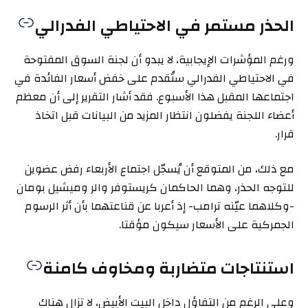
الحذر مستمر في الاحتياطي الفدرالي
ورغم المؤشرات الإيجابية، لا يبدو أن لجنة السوق المفتوحة
في الاحتياطي الفدرالي ستُقدم على خفض أسعار الفائدة في
اجتماعها المقبل هذا الأسبوع. فقد أشار التقرير إلى أن معظم
أعضاء اللجنة يفضلون انتظار المزيد من البيانات قبل اتخاذ
قرار.
مع ذلك، من المتوقع أن يُسجّل اجتماع الأربعاء رفض عضوين
للتوجه الحذر، وهما الحاكمان كريستوفر والر وميشيل بومان
-وكلاهما عيّنه ترامب- إذ أعربا عن قناعتهما بأن أثر الرسوم
الجمركية على الأسعار سيكون مؤقتا.
استنتاجات متضاربة ومخاوف كامنة
وعلى الرغم من التفاؤل داخل البيت الأبيض، لا تزال هناك