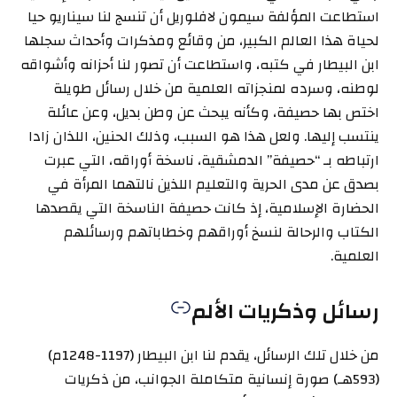
استطاعت المؤلفة سيمون لافلوريل أن تنسج لنا سيناريو حيا
لحياة هذا العالم الكبير، من وقائع ومذكرات وأحداث سجلها
ابن البيطار في كتبه، واستطاعت أن تصور لنا أحزانه وأشواقه
لوطنه، وسرده لمنجزاته العلمية من خلال رسائل طويلة
اختص بها حصيفة، وكأنه يبحث عن وطن بديل، وعن عائلة
ينتسب إليها. ولعل هذا هو السبب، وذلك الحنين، اللذان زادا
ارتباطه بـ “حصيفة” الدمشقية، ناسخة أوراقه، التي عبرت
بصدق عن مدى الحرية والتعليم اللذين نالتهما المرأة في
الحضارة الإسلامية، إذ كانت حصيفة الناسخة التي يقصدها
الكتاب والرحالة لنسخ أوراقهم وخطاباتهم ورسائلهم
العلمية.
رسائل وذكريات الألم
من خلال تلك الرسائل، يقدم لنا ابن البيطار (1197-1248م)
(593هـ) صورة إنسانية متكاملة الجوانب، من ذكريات