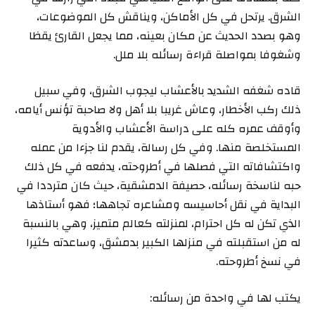
الشرق. يرتحل في كل الأماكن، ويناقش كل الموضوعات،
وهو بصدد الحديث عن مكان بعينه، مما يجعل القارئ يقظا
وشغوفا بمواصلة قراءة رسائله بلا ملل.
قاده شغفه الشديد بالأعشاب ليجوب الشرق، وفي سبيل
ذلك ركب الأخطار، وعاش غريبا بلا أهل ولا صاحبة تؤنس أيامه،
وأوقف عمره كله على دراسة الأعشاب والأدوية
المستخلصة منها. وفي كل رسالة، يقدم لنا جزءا من عمله
واكتشافاته التي فصلها في أطروحته، يدفعه في كل ذلك
حبه لناسخة رسائله، حصيفة الدمشقية، حيث كان مترددا في
البداية في نقل أحاسيسه ومشاعره تجاهها؛ فهو أستاذها
الذي تكن له كل احترام، لمنزلته كعالم متميز، وهي بالنسبة
له من استقبلته في منزلها الكبير بدمشق، وساعدته كثيرا
في نسخ أطروحته.
يكتب لها في واحدة من رسائله: