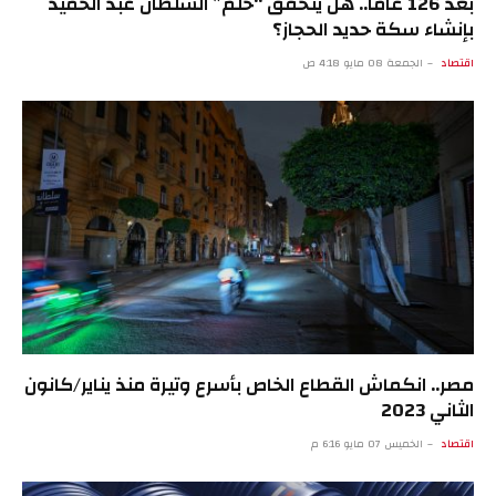
بعد 126 عاما.. هل يتحقق “حلم” السلطان عبد الحميد
بإنشاء سكة حديد الحجاز؟
اقتصاد
الجمعة 08 مايو 4:18 ص
مصر.. انكماش القطاع الخاص بأسرع وتيرة منذ يناير/كانون
الثاني 2023
اقتصاد
الخميس 07 مايو 6:16 م