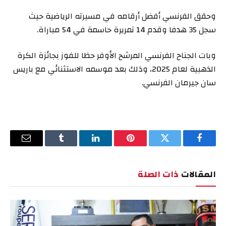
وحقق الفرنسي أفضل أرقامه في مسيرته الرياضية حيث
سجل 35 هدفا وقدم 14 تمريرة حاسمة في 54 مباراة.
وبات الجناح الفرنسي المرشح الأوفر حظا للفوز بجائزة الكرة
الذهبية لعام 2025، وذلك بعد موسمه الاستثنائي مع باريس
سان جيرمان الفرنسي.
فيسبوك
تويتر
بينتيريست
لينكدإن
Tumblr
البريد
الإلكترو
المقالات
ذات الصلة