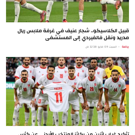
قبيل الكلاسيكو.. شجار عنيف في غرفة ملابس ريال
مدريد ونقل فالفيردي إلى المستشفى
رياضة
السبت 09 مايو 12:18 ص
تأكيد غياب اثنين من ركائز المنتخب الأردني عن كأس