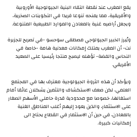
يقع المغرب عند نقطة التقاء البنية الجيولوجية الأوروبية
والأفريقية، مما يمنحه تنوعا فريدا في التكوينات الصخرية،
ويجعل أراضيه غنية بالمعادن والموارد الطبيعية المتنوعة.
ويُبرز الخبير الجيولوجي مصطفى سوحسو -في تصريح للجزيرة
نت- أن المغرب يمتلك إمكانات معدنية هامة -خاصة في
النحاس والفضة- تؤهله ليصبح منتجا رئيسيا على الصعيد
الأفريقي.
ويؤكد أن هذه الثروة الجيولوجية معترف بها في المجتمع
العلمي، لكن ضعف الاستكشاف والتثمين يشكلان عائقا أمام
استغالها، خصوصا مع محدودية قدرة حاملي الأسهم الصغار
على الاستثمار، والذين يعود إليهم أغلب المناطق الغنية
بالمعادن، في حين أن الاستثمار في القطاع يحتاج الى
إمكانيات كبيرة.