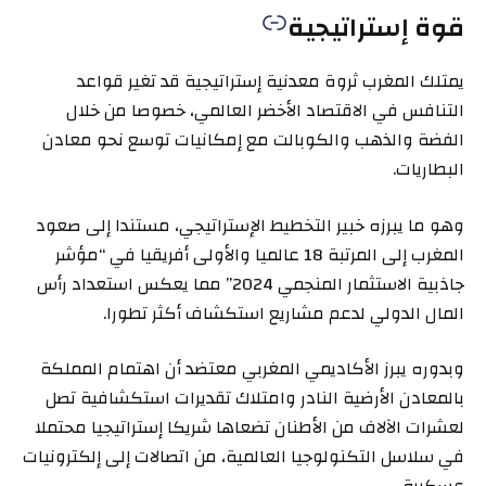
قوة إستراتيجية
يمتلك المغرب ثروة معدنية إستراتيجية قد تغير قواعد
التنافس في الاقتصاد الأخضر العالمي، خصوصا من خلال
الفضة والذهب والكوبالت مع إمكانيات توسع نحو معادن
البطاريات.
وهو ما يبرزه خبير التخطيط الإستراتيجي، مستندا إلى صعود
المغرب إلى المرتبة 18 عالميا والأولى أفريقيا في “مؤشر
جاذبية الاستثمار المنجمي 2024” مما يعكس استعداد رأس
المال الدولي لدعم مشاريع استكشاف أكثر تطورا.
وبدوره يبرز الأكاديمي المغربي معتضد أن اهتمام المملكة
بالمعادن الأرضية النادر وامتلاك تقديرات استكشافية تصل
لعشرات الآلاف من الأطنان تضعاها شريكا إستراتيجيا محتملا
في سلاسل التكنولوجيا العالمية، من اتصالات إلى إلكترونيات