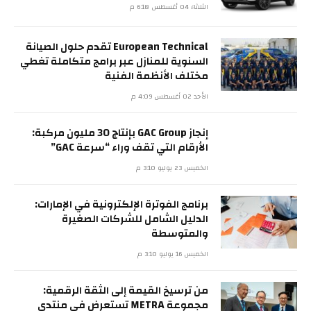
الثلاثاء 04 أغسطس 6:18 م
European Technical تقدم حلول الصيانة
السنوية للمنازل عبر برامج متكاملة تغطي
مختلف الأنظمة الفنية
الأحد 02 أغسطس 4:09 م
إنجاز GAC Group بإنتاج 30 مليون مركبة:
الأرقام التي تقف وراء “سرعة GAC”
الخميس 23 يوليو 3:10 م
برنامج الفوترة الإلكترونية في الإمارات:
الدليل الشامل للشركات الصغيرة
والمتوسطة
الخميس 16 يوليو 3:10 م
من ترسيخ القيمة إلى الثقة الرقمية:
مجموعة METRA تستعرض في منتدى