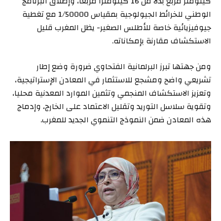
كيلومتر مربع بدلا من 16 كيلومترا مربعا، وإطلاق البرنامج
الوطني للخرائط الجيولوجية بمقياس 1/50000 مع تغطية
جيوفيزيائية خاصة للأطلس الصغير- يظل المغرب قليل
الاستكشاف مقارنة بإمكاناته.
ومن جهتها تبرز البرلمانية الفتحاوي ضرورة وضع إطار
تشريعي واضح ومشجع للاستثمار في المعادن الإستراتيجية،
وتعزيز الاستكشاف المنجمي وتثمين الموارد المعدنية محليا،
وتقوية سلاسل التوريد وتقليل الاعتماد على الخارج، وإدماج
هذه المعادن ضمن النموذج التنموي الجديد للمغرب.