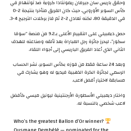
وحقق باريس سان جيرمان ريمونتادا كروية ضد توتنهام في
كأس السوبر الأوروبي، حيث كان الفريق متأخرا بنتيجة 2-0
في الدقيقة 80، لكنه تعادل 2-2 ثم فاز بركلات الترجيح 4-3.
حصل ديمبيلي على التقييم الأعلى بـ9.2 من منصة “سوفا
سكور”، ليحرز جائزة رجل المباراة بعد تألقه وصناعته للهدف
الثاني الذي أعاد الفريق الباريسي إلى أجواء اللقاء.
وبعد 24 ساعة فقط من فوزه بكأس السوبر، نشر الحساب
الرسمي لجائزة الكرة الذهبية فيديو له وهو يشارك في
مسابقة لاختيار أفضل لاعب.
واختار ديمبيلي الأسطورة الأرجنتينية ليونيل ميسي كأفضل
لاعب شخصي بالنسبة له.
Who’s the greatest Ballon d’Or winner?
Ousmane Dembélé — nominated for the