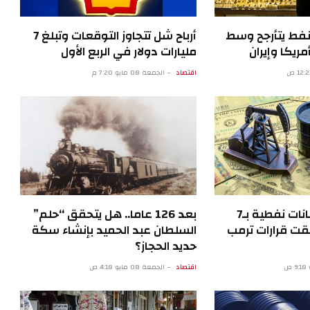
نفط يتأرجح وسط
أرباح شل تتجاوز التوقعات وتبلغ 7
مريكا وإيران
مليارات دولار في الربع الأول
اقتصاد
الجمعة 08 مايو 7:20 م
تحقيقات في رهانات نفطية بـ7
بعد 126 عاما.. هل يتحقق “حلم”
بقت قرارات ترمب
السلطان عبد الحميد بإنشاء سكة
حديد الحجاز؟
اقتصاد
الجمعة 08 مايو 4:18 ص