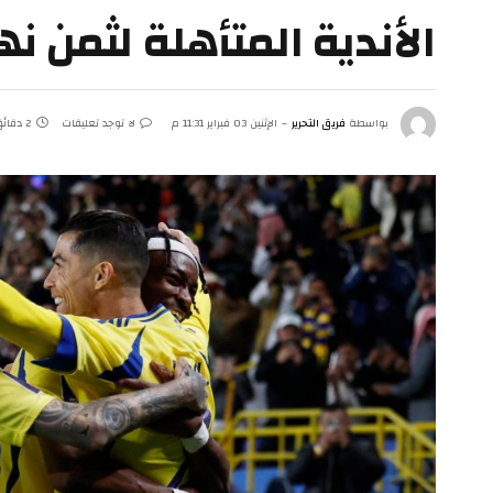
الأندية المتأهلة لثمن ن
بواسطة
فريق التحرير
الإثنين 03 فبراير 11:31 م
لا توجد تعليقات
2 دقائق