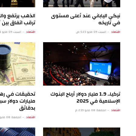
نيكي الياباني عند أعلى مستوى
الذهب يرتفع وال
في تاريخه
ترقب اتفاق بين أ
اقتصاد
السبت 09 مايو 5:23 ص
اقتصاد
السبت 09 مايو 12:21 ص
تركيا.. 1.9 مليار دولار أرباح البنوك
الإسلامية في 2025
مليارات دولار س
بدقائق
اقتصاد
الجمعة 08 مايو 2:19 م
اقتصاد
الجمعة 08 مايو 9:18 ص