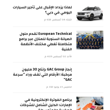
لماذا يزداد الإقبال على تأجير السيارات
اليومي في دبي؟
الثلاثاء 04 أغسطس 6:18 م
European Technical تقدم حلول
الصيانة السنوية للمنازل عبر برامج
متكاملة تغطي مختلف الأنظمة
الفنية
الأحد 02 أغسطس 4:09 م
إنجاز GAC Group بإنتاج 30 مليون
مركبة: الأرقام التي تقف وراء “سرعة
GAC”
الخميس 23 يوليو 3:10 م
برنامج الفوترة الإلكترونية في
الإمارات: الدليل الشامل للشركات