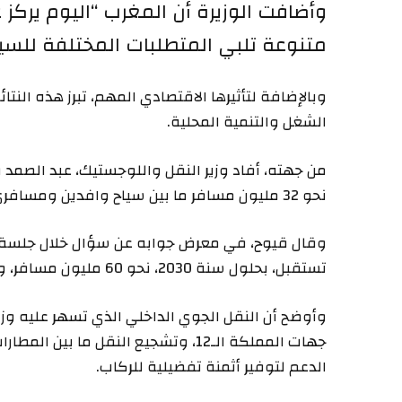
وأضافت الوزيرة أن المغرب “اليوم يرك
متنوعة تلبي المتطلبات المختلفة للسي
وبالإضافة لتأثيرها الاقتصادي المهم، تبرز هذه النتا
الشغل والتنمية المحلية.
نحو 32 مليون مسافر ما بين سياح وافدين ومسافري الخطوط الداخلية.
وقال قيوح، في معرض جوابه عن سؤال خلال جلسة ب
تستقبل، بحلول سنة 2030، نحو 60 مليون مسافر، و90 مليون مسافر بحلول سنة 2035.
وأوضح أن النقل الجوي الداخلي الذي تسهر عليه وز
جهات المملكة الـ12، وتشجيع النقل م
الدعم لتوفير أثمنة تفضيلية للركاب.