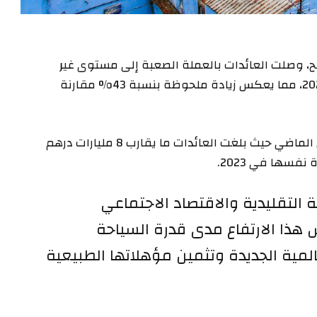
ل العام الماضي 17.4 مليون سائح، وصلت العائدات بالعملة الصعبة إلى مستوى غير
مسبوق بلغ 112 مليار درهم (11.2 مليار دولار) في 2024، مما يعكس زيادة ملحوظة بنسبة 43% مقارنة
وبرزت هذه الدينامية في شهر ديسمبر/كانون الأول الماضي حيث بلغت العائدات ما يقارب 8 مليارات درهم
ة التقليدية والاقتصاد الاجتماعي
هذا الارتفاع مدى قدرة السياحة
لمية الجديدة وتثمين مؤهلاتها الطبيعية