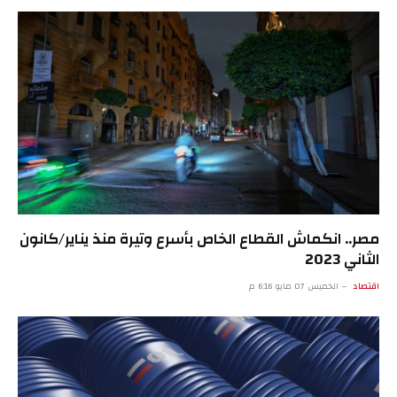
مصر.. انكماش القطاع الخاص بأسرع وتيرة منذ يناير/كانون
الثاني 2023
اقتصاد
الخميس 07 مايو 6:16 م