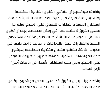
وأضاف هورتسيلر أن مقاتلي الفنون القتالية المختلطة
يمتلكون خبرة فريدة في إدارة المواجهات الثنائية وكيفية
استغلال الجسد والمهارات للتفوق على الخصم، وهو ما
يسعى الفريق لاستلهامه. “في بعض اللحظات، يجب أن تكون
صلبا في المواجهات الثنائية. هناك طرق مختلفة لاستخدام
الجسد والمهارات للفوز بالتحامات واحد ضد واحد، خاصة في
الكرات الثابتة. مقاتلو الفنون القتالية المختلطة يعيشون
هذه المواجهات باستمرار، ومهمتهم إيجاد طريقة للتفوق
على الخصم، ونحن نحب استلهام الأفكار من رياضات أخرى”،
تابع المدرب.
وأكد هورتسيلر أن الفريق قد لمس بالفعل فوائد إيجابية من
هذه التجربة. وأشار إلى أن برايتون لم يكن معروفًا تاريخيًا
بالسيطرة على الكرات الثابتة، مما يدفع الإدارة الفنية إلى
البحث عن حلول مبتكرة. وشدد على أهمية تطوير قدرة