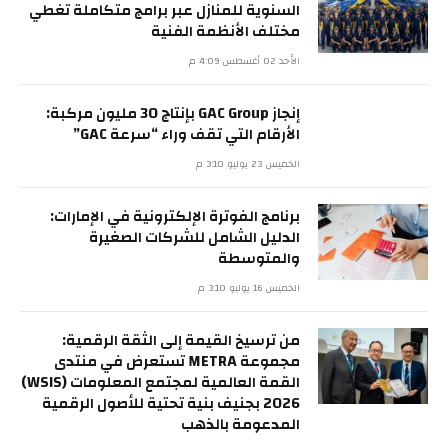
السنوية للمنازل عبر برامج متكاملة تغطي
مختلف الأنظمة الفنية
الأحد 02 أغسطس 4:09 م
إنجاز GAC Group بإنتاج 30 مليون مركبة:
الأرقام التي تقف وراء “سرعة GAC”
الخميس 23 يوليو 3:10 م
برنامج الفوترة الإلكترونية في الإمارات:
الدليل الشامل للشركات الصغيرة
والمتوسطة
الخميس 16 يوليو 3:10 م
من ترسيخ القيمة إلى الثقة الرقمية:
مجموعة METRA تستعرض في منتدى
القمة العالمية لمجتمع المعلومات (WSIS)
2026 بجنيف بنية تحتية للأصول الرقمية
المدعومة بالذهب