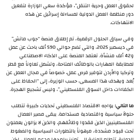
لحقوق العمل وحرية التنقل”، مؤكدة سعي الوزارة لتفعيل
دور منظمة العمل الدولية لمساءلة إسرائيل عن هذه
الانتهاكات.
وفي سياق الحلول الرقمية، تم إطلاق منصة “جوب ماتش”
في ديسمبر 2025، والتي تضم حوالي 590 ألف باحث عن عمل
و42 ألف منشأة. تعتمد المنصة على الذكاء الاصطناعي
لمطابقة المهارات بالوظائف المتاحة، وتشمل تعاوناً مع قطر
وتركيا والأردن لتوفير فرص عمل، خصوصاً في مجال العمل عن
بُعد. ويهدف هذا المسعى، حسب الوزيرة، إلى “الحفاظ على
الكفاءات داخل السوق الفلسطيني”، وليس تشجيع الهجرة.
ما التالي:
يواجه الاقتصاد الفلسطيني تحديات كبيرة تتطلب
حلولاً سياسية واقتصادية مستدامة. يبقى مصير العمال
الفلسطينيين الذين فقدوا وظائفهم، والذين لا يزالون يعملون
تحت قيود مشددة، مرهوناً بالتطورات السياسية والضغوط
الدولية. تتطلع الوزارة إلى تعزيز برامجها ودعم العمال، لكن