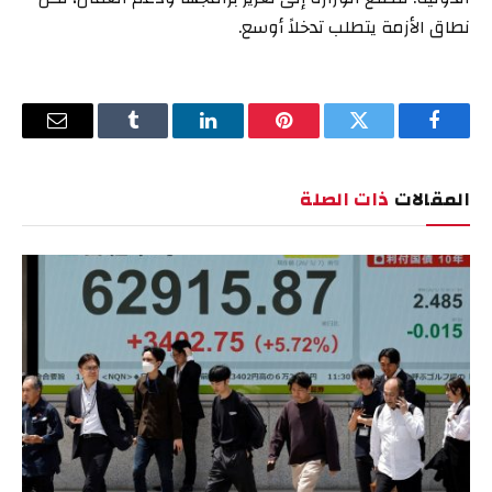
نطاق الأزمة يتطلب تدخلاً أوسع.
فيسبوك
تويتر
بينتيريست
لينكدإن
Tumblr
البريد
الإلكترو
المقالات
ذات الصلة