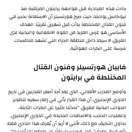
جاءت هذه المبادرة قبل مواجهة برايتون المرتقبة ضد
نيوكاسل يونايتد، حيث صرح هورتسيلر أن الاستعانة بخبير في
فنون القتال المختلطة بدأت قبل شهرين تقريبًا. الهدف
الأساسي هو غرس المزيد من القوة الانفعالية والبدنية لدى
الفريق، لا سيما داخل منطقة الجزاء التي تشهد منافسات
شرسة على الكرات الهوائية.
فابيان هورتسيلر وفنون القتال
المختلطة في برايتون
وأوضح المدرب الألماني، الذي يعد أحد أصغر المدربين في تاريخ
الدوري الإنجليزي، أن هذا القرار يأتي في إطار سعيه لتطوير
الجوانب البدنية للفريق. “تحدثنا كثيرا عن الكرات الثابتة،
وعمليات الحجب، والاتجاهات الجديدة في الدوري الإنجليزي.
نحاول التكيف مع ذلك، لأنني لا أريد أن يُعرف هذا النادي فقط
بأنه فريق لطيف”، قال هورتسيلر نقلًا عن موقع “ذا أتليتيك”.