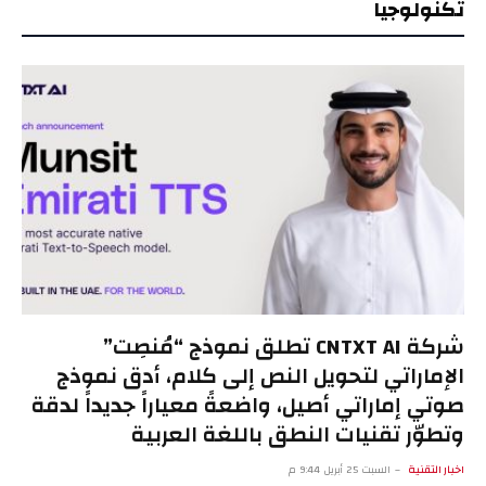
تكنولوجيا
شركة CNTXT AI تطلق نموذج “مُنصِت”
الإماراتي لتحويل النص إلى كلام، أدق نموذج
صوتي إماراتي أصيل، واضعةً معياراً جديداً لدقة
وتطوّر تقنيات النطق باللغة العربية
اخبار التقنية
السبت 25 أبريل 9:44 م