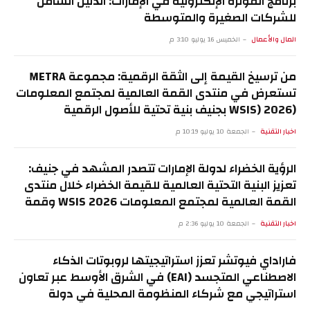
برنامج الفوترة الإلكترونية في الإمارات: الدليل الشامل
للشركات الصغيرة والمتوسطة
المال والأعمال
الخميس 16 يوليو 3:10 م
من ترسيخ القيمة إلى الثقة الرقمية: مجموعة METRA
تستعرض في منتدى القمة العالمية لمجتمع المعلومات
(WSIS) 2026 بجنيف بنية تحتية للأصول الرقمية
المدعومة بالذهب
اخبار التقنية
الجمعة 10 يوليو 10:19 م
الرؤية الخضراء لدولة الإمارات تتصدر المشهد في جنيف:
تعزيز البنية التحتية العالمية للقيمة الخضراء خلال منتدى
القمة العالمية لمجتمع المعلومات WSIS 2026 وقمة
“الذكاء الاصطناعي من أجل الخير” 2026
اخبار التقنية
الجمعة 10 يوليو 2:36 م
فاراداي فيوتشر تعزز استراتيجيتها لروبوتات الذكاء
الاصطناعي المتجسد (EAI) في الشرق الأوسط عبر تعاون
استراتيجي مع شركاء المنظومة المحلية في دولة