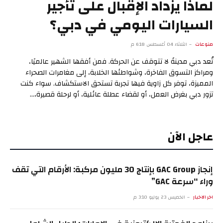
لماذا يزداد الإقبال على تأجير
السيارات اليومي في دبي؟
منوعات
الثلاثاء 04 أغسطس 6:18 م
تُعد دبي مدينةً لا تتوقف عن الحركة. فمن أفقها الشهير عالميًا،
ومراكز التسوق الفاخرة، وشواطئها الخلابة، إلى مغامرات الصحراء
المميزة، توفر كل زاوية فيها تجربة تستحق الاستكشاف. سواء كنت
تزور دبي بغرض العمل، أو لقضاء عطلة عائلية، أو لرحلة قصيرة،…
عاجل الآن
إنجاز GAC Group بإنتاج 30 مليون مركبة: الأرقام التي تقف
وراء “سرعة GAC”
اخر الاخبار
الخميس 23 يوليو 3:10 م