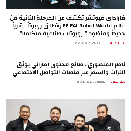
فاراداي فيوتشر تكشف عن المرحلة الثانية من
عالم FF EAI Robot World وتطلق روبوتاً بشرياً
جديداً ومنظومة روبوتات صناعية متكاملة
اخبار التقنية
الأربعاء 24 يونيو 2:20 م
ناصر المنصوري.. صانع محتوى إماراتي يوثق
التراث والسفر عبر منصات التواصل الاجتماعي
لايف ستايل
الجمعة 19 يونيو 3:47 م