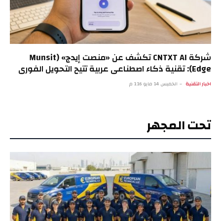
شركة CNTXT AI تكشف عن «منصت إيدج» (Munsit
Edge): تقنية ذكاء اصطناعي عربية تتيح التحويل الفوري
والخاص للكلام إلى نص على الهواتف والسيارات والأجهزة
اخبار التقنية
الخميس 14 مايو 1:16 م
الذكية
تحت المجهر