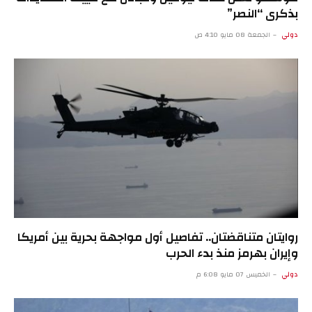
بذكرى “النصر”
دولي
الجمعة 08 مايو 4:10 ص
روايتان متناقضتان.. تفاصيل أول مواجهة بحرية بين أمريكا
وإيران بهرمز منذ بدء الحرب
دولي
الخميس 07 مايو 6:08 م