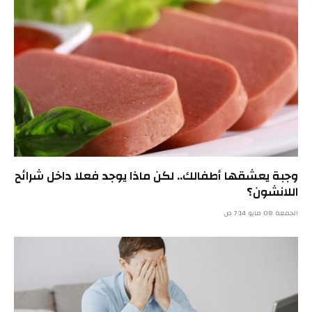
وجبة يعشقها أطفالك.. لكن ماذا يوجد فعلا داخل شرائح
اللانشون؟
الجمعة 08 مايو 7:14 ص