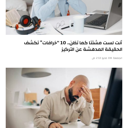
أنت لست مشتتا كما تظن.. 10 “خرافات” تكشف
الحقيقة المدهشة عن التركيز
الجمعة 08 مايو 2:13 ص