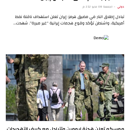
دولي
الجمعة 08 مايو 2:12 م
تبادل إطلاق النار في مضيق هرمز: إيران تعلن استهداف ناقلة نفط
أمريكية، واشنطن تؤكد وقوع هجمات إيرانية “غير مبررة”. شهدت…
موسكو تعلن هدنة ليومين وتتبادل مع كييف التهديدات