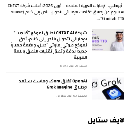
أبوظبي، الإمارات العربية المتحدة – أبريل 2026: أعلنت شركة CNTXT
AI اليوم عن إطلاق “مُنصِت الإماراتي لتحويل النص إلى كلام (Munsit
Emirati TTS)”،…
شركة CNTXT AI تطلق نموذج “مُنصِت”
الإماراتي لتحويل النص إلى كلام، أدق
نموذج صوتي إماراتي أصيل، واضعةً معياراً
جديداً لدقة وتطوّر تقنيات النطق باللغة
العربية
السبت 25 أبريل 9:44 م
OpenAI تغلق Sora.. وماسك يستعد
لإطلاق Grok Imagine
الجمعة 03 أبريل 11:15 ص
لايف ستايل